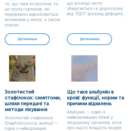
що розлад часто
те, що таке естрогени, то
зберігається і в дорослому
це група гормонів, які
віці. РДУГ (розлад дефіциту...
переважно виробляються
яєчниками у жінок, а також
корою...
Детальніше
Детальніше
Золотистий
Що таке альбумін в
стафілокок: симптоми,
крові: функції, норми та
шляхи передачі та
причини відхилень
методи лікування
Альбумін — один із
найважливіших білків у
Золотистий стафілокок
людському організмі, хоча
(Staphylococcus aureus) —
про нього більшість людей
одна з найвідоміших