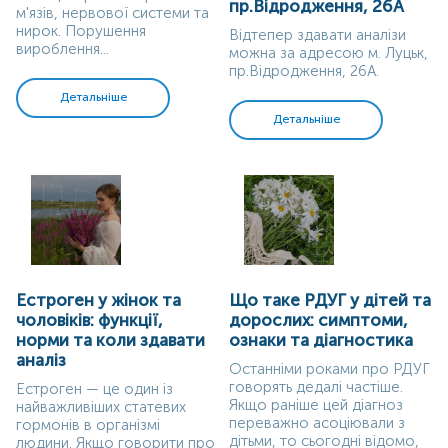
пр.Відродження, 26А
м'язів, нервової системи та
нирок. Порушення
Відтепер здавати аналізи
вироблення...
можна за адресою м. Луцьк,
пр.Відродження, 26А.
Детальніше
Детальніше
Естроген у жінок та
Що таке РДУГ у дітей та
чоловіків: функції,
дорослих: симптоми,
норми та коли здавати
ознаки та діагностика
аналіз
Останніми роками про РДУГ
говорять дедалі частіше.
Естроген — це один із
Якщо раніше цей діагноз
найважливіших статевих
переважно асоціювали з
гормонів в організмі
дітьми, то сьогодні відомо,
людини. Якщо говорити про