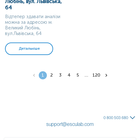
Любінь, вул. Львівська,
64
Відтепер здавати аналізи
можна за адресою м.
Великий Любінь,
вул.Львівська, 64
Детальніше
1
2
3
4
5
…
120
0 800 503 680
support@esculab.com