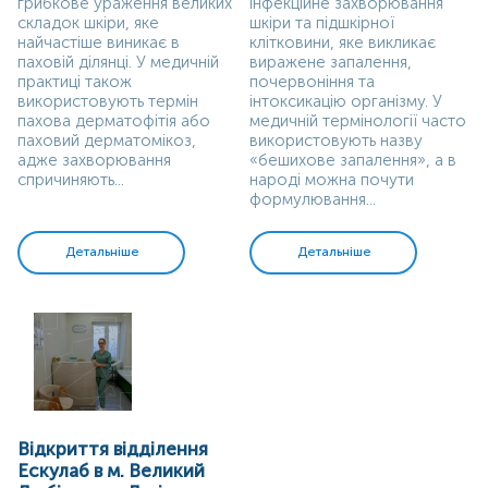
грибкове ураження великих
інфекційне захворювання
складок шкіри, яке
шкіри та підшкірної
найчастіше виникає в
клітковини, яке викликає
паховій ділянці. У медичній
виражене запалення,
практиці також
почервоніння та
використовують термін
інтоксикацію організму. У
пахова дерматофітія або
медичній термінології часто
паховий дерматомікоз,
використовують назву
адже захворювання
«бешихове запалення», а в
спричиняють...
народі можна почути
формулювання...
Детальніше
Детальніше
Відкриття відділення
Ескулаб в м. Великий