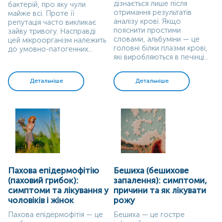
дізнається лише після
бактерій, про яку чули
отримання результатів
майже всі. Проте її
аналізу крові. Якщо
репутація часто викликає
пояснити простими
зайву тривогу. Насправді
словами, альбуміни — це
цей мікроорганізм належить
головні білки плазми крові,
до умовно-патогенних...
які виробляються в печінці...
Детальніше
Детальніше
Пахова епідермофітію
Бешиха (бешихове
(паховий грибок):
запалення): симптоми,
симптоми та лікування у
причини та як лікувати
чоловіків і жінок
рожу
Пахова епідермофітія — це
Бешиха — це гостре