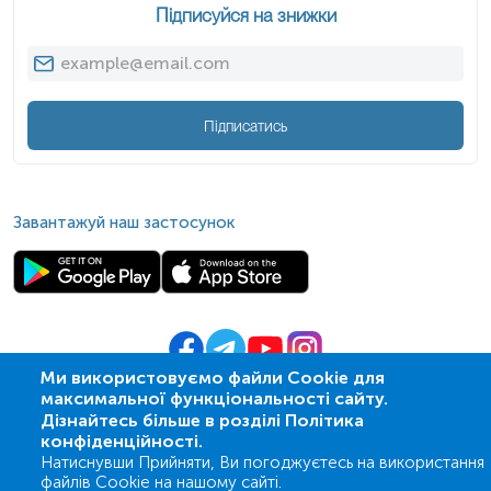
Підписуйся на знижки
Підписатись
Завантажуй наш застосунок
Ми використовуємо файли Cookie для
максимальної функціональності сайту.
© 2009-
2026
| ПСМЛ «Ескулаб»
Дізнайтесь більше в розділі Політика
IT партнер MZ-group
конфіденційності.
Натиснувши Прийняти, Ви погоджуєтесь на використання
файлів Cookie на нашому сайті.