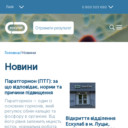
Львів
0 800 503 680
Отримати результат
Головна
/
Новини
Новини
Паратгормон (ПТГ): за
що відповідає, норми та
причини підвищення
Паратгормон — один із
основних гормонів, який
регулює обмін кальцію та
фосфору в організмі. Від
Відкриття відділення
його рівня залежить міцність
Ескулаб в м. Луцьк,
кісток, нормальна робота