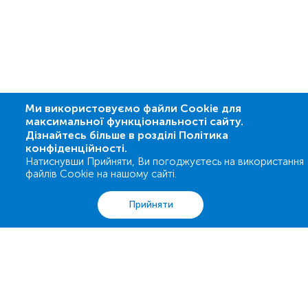
Ми використовуємо файли Cookie для
максимальної функціональності сайту.
Дізнайтесь більше в розділі Політика
конфіденційності.
Натиснувши Прийняти, Ви погоджуєтесь на використання
файлів Cookie на нашому сайті.
Аналізи
Акції
Адреси
Кошик
Вхід
Прийняти