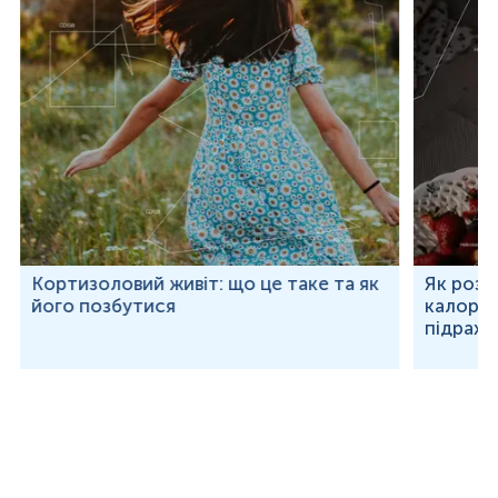
Кортизоловий живіт: що це таке та як
Як розр
його позбутися
калорій
підраху