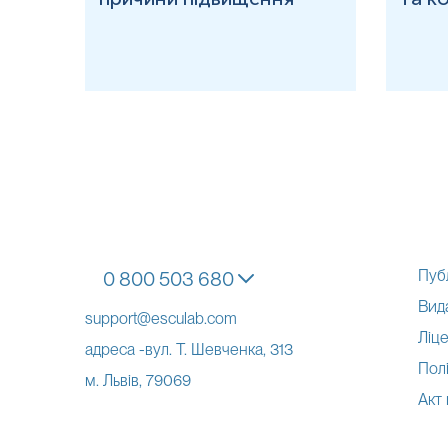
Пуб
0 800 503 680
Вид
support@esculab.com
Ліце
адреса -вул. Т. Шевченка, 313
Полі
м. Львів, 79069
Акт