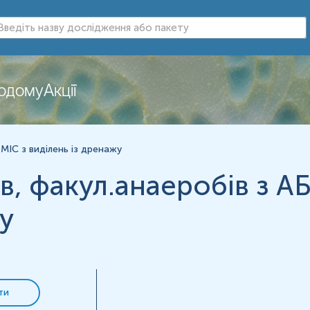
лень із дренажу
додому
Акції
нь можуть змінюватися у відповідності до зміни тест-систем.
 МІС з виділень із дренажу
, факул.анаеробів з АБ
 антибактеріальними, імунобіологічними, протигрибковими п
у
ння): сестра медична - з прийомом антибактеріальних, імуноб
ти