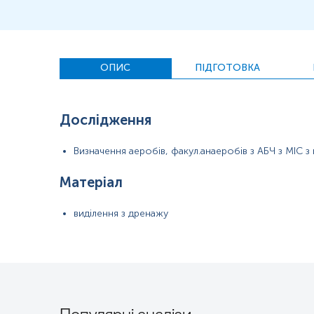
Застереження!
ОПИС
ПІДГОТОВКА
У випадках, коли для конкретного збудника Європейським к
лабораторія не проводить антибіотикограму, дотримуючись м
Звертаємо Вашу увагу, що вартість бактеріологічного дослідження
Дослідження
Визначення аеробів, факул.анаеробів з АБЧ з МІС з 
Матеріал
виділення з дренажу