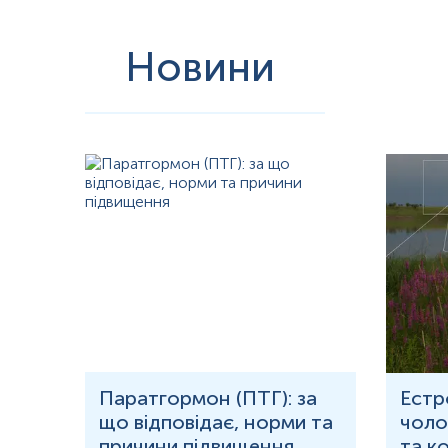
Новини
рома
Паратгормон (ПТГ): за
Естр
що відповідає, норми та
чолов
причини підвищення
та к