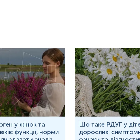
оген у жінок та
Що таке РДУГ у діте
іків: функції, норми
дорослих: симптоми
оли здавати аналіз
ознаки та діагности