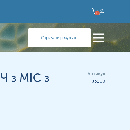
0
Отримати результат
Ч з МІС з
Артикул
J3100
репаратами.
іологічних, протигрибкових та інших препаратів – через 14