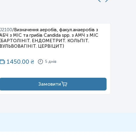
J2100
/
Визначення аеробів, факул.анаеробів з
J2102
/
АБЧ з МІС та грибів Candida spp. з АМЧ з МІС
(бета-
(БАРТОЛІНІТ. ЕНДОМЕТРИТ. КОЛЬПІТ.
МІС у в
ВУЛЬВОВАГІНІТ. ЦЕРВІЦИТ)
65
1450.00
₴
5 днів
Замовити