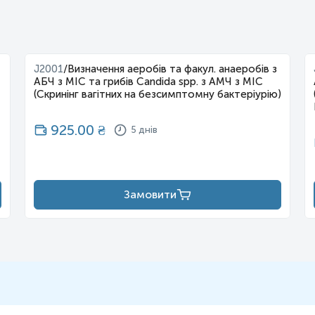
J2001
/
Визначення аеробів та факул. анаеробів з
АБЧ з МІС та грибів Candida spp. з АМЧ з МІС
(Скринінг вагітних на безсимптомну бактеріурію)
925.00
₴
5 днів
Замовити