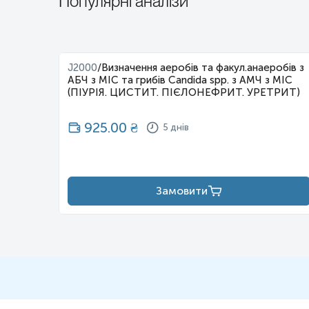
Популярні аналізи
ів з
J2000
/
Визначення аеробів та факул.анаеробів з
МІС з
АБЧ з МІС та грибів Candida spp. з АМЧ з МІС
inosa)
(ПІУРІЯ. ЦИСТИТ. ПІЄЛОНЕФРИТ. УРЕТРИТ)
925.00
₴
5 днів
Замовити