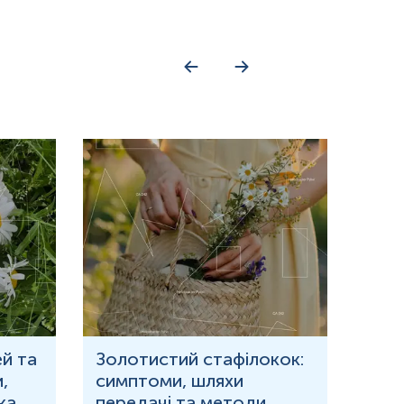
й та
Золотистий стафілокок:
Що 
,
симптоми, шляхи
кров
ка
передачі та методи
при