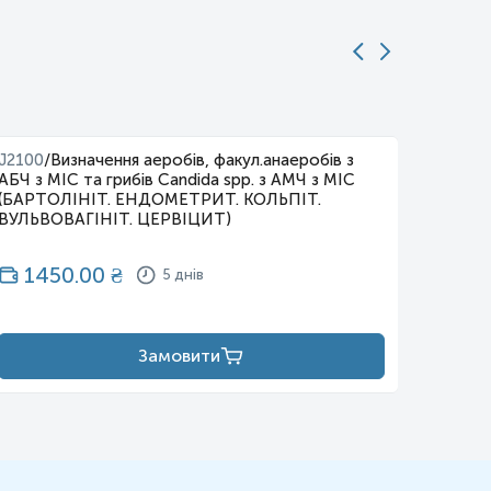
J2100
/
Визначення аеробів, факул.анаеробів з
J2102
/
АБЧ з МІС та грибів Candida spp. з АМЧ з МІС
(бета-
(БАРТОЛІНІТ. ЕНДОМЕТРИТ. КОЛЬПІТ.
МІС у в
ВУЛЬВОВАГІНІТ. ЦЕРВІЦИТ)
65
1450.00
₴
5 днів
Замовити