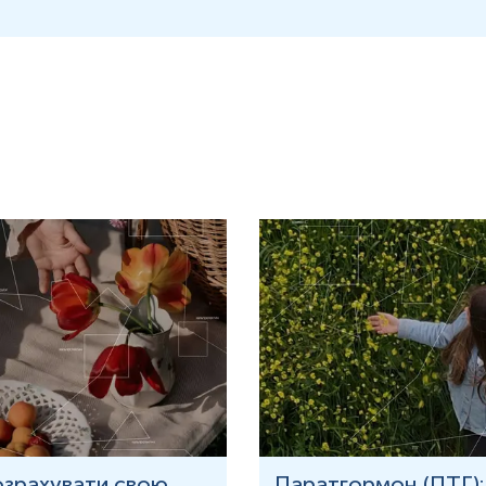
озрахувати свою
Паратгормон (ПТГ):