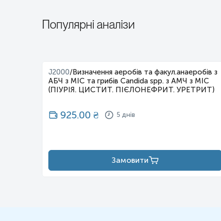
Звертаємо Вашу увагу, що вартість бактеріологічного дослідження
Популярні аналізи
леннях
J2000
/
Визначення аеробів та факул.анаеробів з
p.,
АБЧ з МІС та грибів Candida spp. з АМЧ з МІС
ogenes,
(ПІУРІЯ. ЦИСТИТ. ПІЄЛОНЕФРИТ. УРЕТРИТ)
925.00
₴
5 днів
Замовити