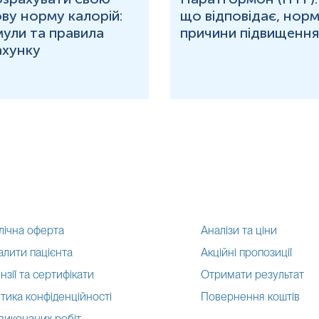
ву норму калорій:
що відповідає, норм
ули та правила
причини підвищення
ахунку
лічна оферта
Аналізи та ціни
алити пацієнта
Акційні пропозиції
нзії та сертифікати
Отримати результат
тика конфіденційності
Повернення коштів
 виконаних робіт