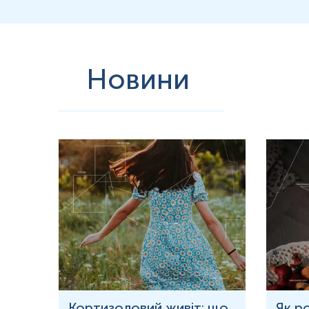
Новини
ю
Кортизоловий живіт: що
Як р