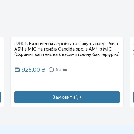
 зазначена за один зразок матеріалу.
J2001
/
Визначення аеробів та факул. анаеробів з
АБЧ з МІС та грибів Candida spp. з АМЧ з МІС
(Скринінг вагітних на безсимптомну бактеріурію)
925.00
₴
5 днів
Замовити