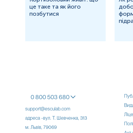
це таке та як його
добо
ня у
позбутися
форм
підр
Пуб
0 800 503 680
Вид
support@esculab.com
Ліце
адреса -вул. Т. Шевченка, 313
Полі
м. Львів, 79069
Акт