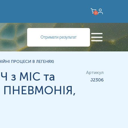
0
Отримати результат
 ГНІЙНІ ПРОЦЕСИ В ЛЕГЕНЯХ)
Ч з МІС та
Артикул
J2306
Т, ПНЕВМОНІЯ,
огічними, протигрибковими, противірусними
препаратами.