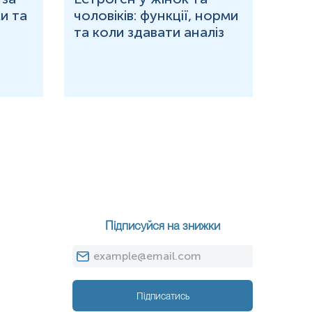
и та
чоловіків: функції, норми
дор
та коли здавати аналіз
озн
Підписуйся на знижки
Підписатись