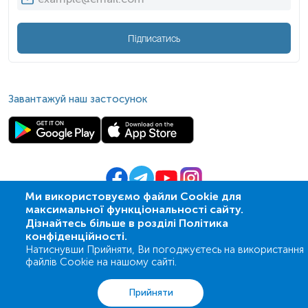
Підписатись
Завантажуй наш застосунок
Ми використовуємо файли Cookie для
максимальної функціональності сайту.
© 2009-
2026
| ПСМЛ «Ескулаб»
Дізнайтесь більше в розділі Політика
IT партнер MZ-group
конфіденційності.
Натиснувши Прийняти, Ви погоджуєтесь на використання
файлів Cookie на нашому сайті.
Аналізи
Акції
Адреси
Кошик
Вхід
Прийняти