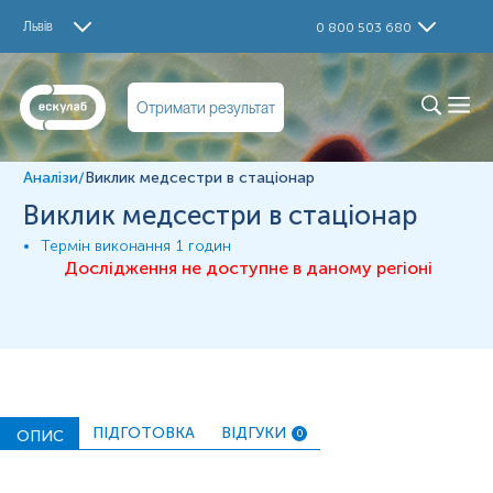
Дослідження
Львів
0 800 503 680
Матеріал
Отримати результат
*
Одиниці вимірювання, референтні значення та діапазон
вимірювань можуть змінюватися у відповідності до зміни
тест-систем.
Аналізи
/
Виклик медсестри в стаціонар
Виклик медсестри в стаціонар
Термін виконання
1 годин
Дослідження не доступне в даному регіоні
ПІДГОТОВКА
ВІДГУКИ
ОПИС
0