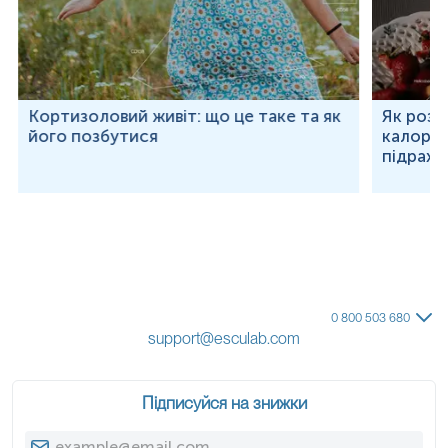
Кортизоловий живіт: що це таке та як
Як розр
його позбутися
калорій
підраху
0 800 503 680
support@esculab.com
Підписуйся на знижки