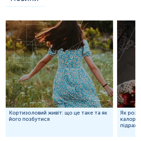
Кортизоловий живіт: що це таке та як
Як розр
його позбутися
калорій
підраху