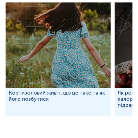
Кортизоловий живіт: що це таке та як
Як розр
його позбутися
калорій
підраху