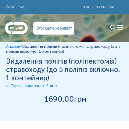
Дослідження
Львів
0 800 503 680
Видалення поліпів (поліпектомія) стравоходу
Матеріал
Отримати результат
Біопсійний матеріал
Аналізи
/
Видалення поліпів (поліпектомія) стравоходу (до 5
*
Одиниці вимірювання, референтні значення та діапазон
поліпів включно, 1 контейнер)
вимірювань можуть змінюватися у відповідності до зміни
Видалення поліпів (поліпектомія)
тест-систем.
стравоходу (до 5 поліпів включно,
1 контейнер)
Термін виконання
9 днів
1690
.00грн
10%
розчином
у