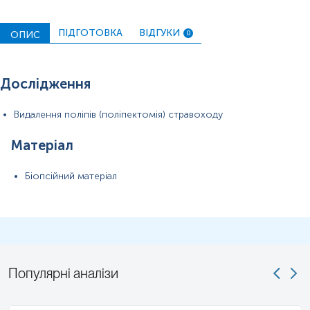
ПІБ пацієнта, дату народження,
, вид операції.
Застереження!
Для проведення патогістологічного
ПІДГОТОВКА
ВІДГУКИ
ОПИС
0
дослідження обов'язково необхідно надати відповідне
скерування, що містить повну клінічну інформацію.
Дослідження
Видалення поліпів (поліпектомія) стравоходу
Матеріал
Біопсійний матеріал
Популярні аналізи