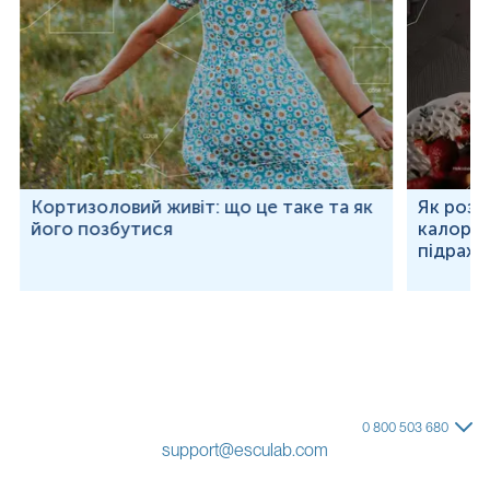
Кортизоловий живіт: що це таке та як
Як розр
його позбутися
калорій
підраху
0 800 503 680
support@esculab.com