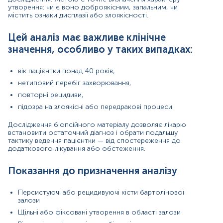
Наявність в анамнезі раку вульви або атипових її
утворення: чи є воно доброякісним, запальним, чи
уражень
містить ознаки дисплазії або злоякісності.
Цей аналіз має важливе клінічне
Значення результатів
значення, особливо у таких випадках:
Завдяки мікроскопічному дослідженню біопсійного
матеріалу можна отримати точну відповідь на питання:
вік пацієнтки понад 40 років,
чи є утворення доброякісним, злоякісним або
нетиповий перебіг захворювання,
запальним.
повторні рецидиви,
Підвищений ризик (патологічні знахідки):
підозра на злоякісні або передракові процеси.
Наявність атипових клітин — може свідчити про
Дослідження біопсійного матеріалу дозволяє лікарю
передракові зміни або початкову стадію
встановити остаточний діагноз і обрати подальшу
карциноми.
тактику ведення пацієнтки — від спостереження до
Хронічне запалення — вказує на тривалий
додаткового лікування або обстеження.
інфекційний процес або хронічну обструкцію
протоки.
Показання до призначення аналізу
Плоскоклітинна або аденокарцинома —
підтверджує наявність злоякісного
новоутворення.
Персистуючі або рецидивуючі кісти бартолінової
залози
Гіперплазія або вузлові зміни — потребують
динамічного спостереження або повторного
Щільні або фіксовані утворення в області залози
хірургічного втручання.