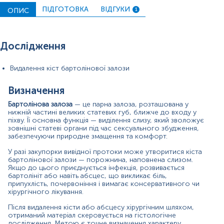
Цей аналіз має важливе клінічне значення, особливо у
ПІДГОТОВКА
ВІДГУКИ
ОПИС
1
таких випадках:
вік пацієнтки понад 40 років,
нетиповий перебіг захворювання,
Дослідження
повторні рецидиви,
підозра на злоякісні або передракові процеси.
Видалення кіст бартолінової залози
Дослідження біопсійного матеріалу дозволяє лікарю
встановити остаточний діагноз і обрати подальшу
Визначення
тактику ведення пацієнтки — від спостереження до
додаткового лікування або обстеження.
Бартолінова залоза
— це парна залоза, розташована у
нижній частині великих статевих губ, ближче до входу у
Показання до призначення аналізу
піхву. Її основна функція — виділення слизу, який зволожує
зовнішні статеві органи під час сексуального збудження,
забезпечуючи природне змащення та комфорт.
Персистуючі або рецидивуючі кісти бартолінової
залози
У разі закупорки вивідної протоки може утворитися кіста
Щільні або фіксовані утворення в області залози
бартолінової залози — порожнина, наповнена слизом.
Відсутність ефекту від антибіотиків чи дренажу
Якщо до цього приєднується інфекція, розвивається
Кіста розміром понад 3–4 см
бартолініт або навіть абсцес, що викликає біль,
Кров’янистий або мутний вміст кісти
припухлість, почервоніння і вимагає консервативного чи
Вік пацієнтки від 40 років
хірургічного лікування.
Швидке збільшення або виражений біль у ділянці
Після видалення кісти або абсцесу хірургічним шляхом,
кісти
отриманий матеріал скеровується на гістологічне
Клінічна підозра на злоякісне утворення
дослідження. Метою є точне визначення характеру