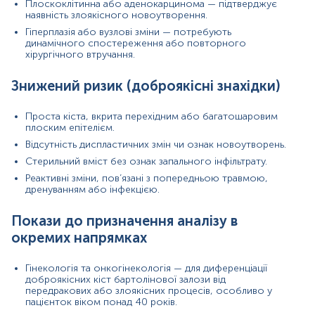
Профілактична медицина — у жінок у
Плоскоклітинна або аденокарцинома — підтверджує
постменопаузі при появі нових утворень в
наявність злоякісного новоутворення.
області вульви або незвичних симптомів.
Гіперплазія або вузлові зміни — потребують
Дерматологія та дерматопатологія — для
динамічного спостереження або повторного
виключення шкірних або слизових захворювань,
хірургічного втручання.
що можуть клінічно імітувати кісту бартолінової
залози (наприклад, епідермальні кісти, елементи
Знижений ризик (доброякісні знахідки)
вульварного дистрофічного процесу,
новоутворення).
Проста кіста, вкрита перехідним або багатошаровим
Що може вплинути на результати
плоским епітелієм.
Відсутність диспластичних змін чи ознак новоутворень.
Якість зразка: неповне видалення або
фрагментація тканини
Стерильний вміст без ознак запального інфільтрату.
Наявна інфекція: здатна приховати клітинні зміни
Реактивні зміни, пов’язані з попередньою травмою,
або імітувати злоякісність
дренуванням або інфекцією.
Попереднє лікування: антибіотики чи дренаж
змінюють гістологічну картину
Покази до призначення аналізу в
Вік та гормональний статус пацієнтки:
окремих напрямках
постменопаузальні зміни в структурі залози
Артефакти фіксації: погана підготовка зразка
ускладнює мікроскопічний аналіз
Гінекологія та онкогінекологія — для диференціації
доброякісних кіст бартолінової залози від
Матеріал
передракових або злоякісних процесів, особливо у
пацієнток віком понад 40 років.
Біопсійний матеріал