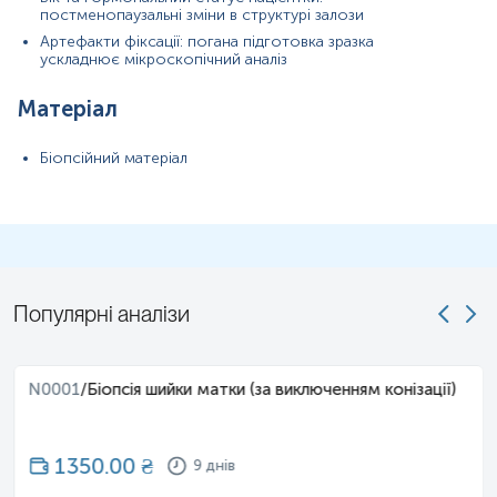
постменопаузальні зміни в структурі залози
Артефакти фіксації: погана підготовка зразка
ускладнює мікроскопічний аналіз
Олександра М
2025-07-22
Матеріал
Біопсійний матеріал
Процедура не з приємних, але підхід тут дуже
обережний. Була трохи черга, чекала десь 15
хвилин. Але як підприємець я розумію — важко
знайти персонал зараз. Головне, що відчувала
себе в надійних руках.
Популярні аналізи
N0001
/
Біопсія шийки матки (за виключенням конізації)
1350.00
₴
9 днів