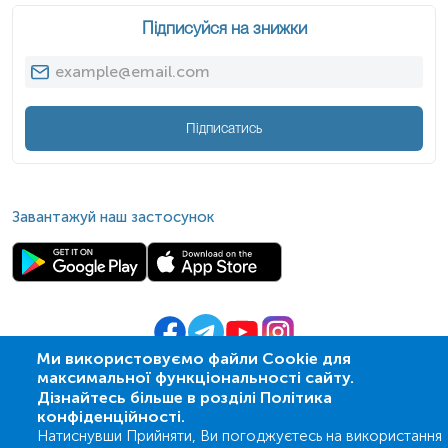
Підписуйся на знижки
Підписатись
Завантажуй наш застосунок
Ми використовуємо файли Cookie для
максимальної функціональності сайту.
© 2009-
2026
| ПСМЛ «Ескулаб»
Дізнайтесь більше в розділі Політика
IT партнер MZ-group
конфіденційності.
Натиснувши Прийняти, Ви погоджуєтесь на використання