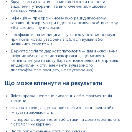
Хірургічна патологія — з метою оцінки повноти
видалення утворення та виключення залишкових
змінених тканин.
*
Одиниці вимірювання, референтні значення та діапазон
Інфекція — при хронічному або рецидивуючому
вимірювань можуть змінюватися у відповідності до зміни
запаленні, зокрема при підозрі на полімікробну флору
тест-систем.
або специфічну інфекцію.
Профілактична медицина — у жінок у постменопаузі
при появі нових утворень в області вульви або
незвичних симптомів.
Дерматологія та дерматопатологія — для виключення
шкірних або слизових захворювань, що можуть
клінічно імітувати кісту бартолінової залози (наприклад,
епідермальні кісти, елементи вульварного
10%
дистрофічного процесу, новоутворення).
розчином
у
Що може вплинути на результати
Якість зразка: неповне видалення або фрагментація
тканини
ПІБ пацієнта, дату народження,
, вид операції.
Наявна інфекція: здатна приховати клітинні зміни або
Застереження!
Для проведення патогістологічного
імітувати злоякісність
дослідження обов'язково необхідно надати відповідне
скерування, що містить повну клінічну інформацію.
Попереднє лікування: антибіотики чи дренаж змінюють
гістологічну картину
Вік та гормональний статус пацієнтки: