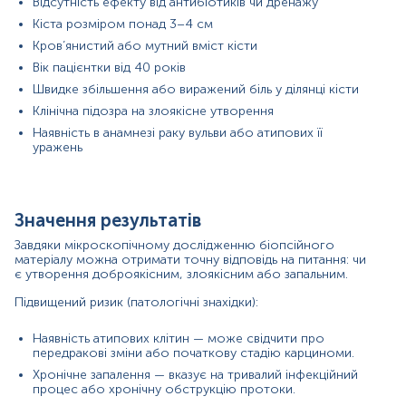
Відсутність ефекту від антибіотиків чи дренажу
Знижений ризик (доброякісні знахідки)
Кіста розміром понад 3–4 см
Кров’янистий або мутний вміст кісти
Проста кіста, вкрита перехідним або
Вік пацієнтки від 40 років
багатошаровим плоским епітелієм.
Відсутність диспластичних змін чи ознак
Швидке збільшення або виражений біль у ділянці кісти
новоутворень.
Клінічна підозра на злоякісне утворення
Стерильний вміст без ознак запального
Наявність в анамнезі раку вульви або атипових її
інфільтрату.
уражень
Реактивні зміни, пов’язані з попередньою
травмою, дренуванням або інфекцією.
Покази до призначення аналізу в окремих напрямках
Значення результатів
Гінекологія та онкогінекологія — для
диференціації доброякісних кіст бартолінової
Завдяки мікроскопічному дослідженню біопсійного
залози від передракових або злоякісних
матеріалу можна отримати точну відповідь на питання: чи
є утворення доброякісним, злоякісним або запальним.
процесів, особливо у пацієнток віком понад 40
років.
Підвищений ризик (патологічні знахідки):
Хірургічна патологія — з метою оцінки повноти
видалення утворення та виключення залишкових
Наявність атипових клітин — може свідчити про
змінених тканин.
передракові зміни або початкову стадію карциноми.
Інфекція — при хронічному або рецидивуючому
запаленні, зокрема при підозрі на полімікробну
Хронічне запалення — вказує на тривалий інфекційний
процес або хронічну обструкцію протоки.
флору або специфічну інфекцію.