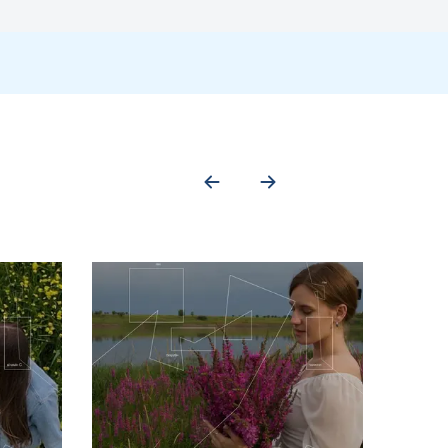
чатку, булозний пемфігоїд).
частковим імунітетом після вакцинації або латентної інфекції.
ні інфекції шкіри, вірусну пневмонію, енцефаліт, атаксію мозочка,
ік понад 50 років, хронічні захворювання, ВІЛ-інфекція,
 відповідає ураженому сенсорному ганглію. Часто ці симптоми
ви з формуванням згрупованих везикул по ходу одного або кількох
уть зливатися, утворювати пухирці, а потім — кірочки. Висип має
іг, відсутність класичних симптомів, високий ризик ускладнень і
ими захворюваннями, при трансплантації органів, ВІЛ-інфекції, а
агностичні труднощі.
ний невропатичний біль у межах дерматому без шкірних проявів.
и набувають кров’янистого вмісту, іноді зливаючись у великі