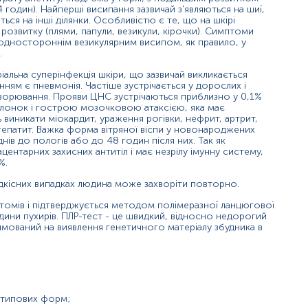
годин). Найперші висипання зазвичай з'являються на шиї,
ься на інші ділянки. Особливістю є те, що на шкірі
розвитку (плями, папули, везикули, кірочки). Симптоми
 одностороннім везикулярним висипом, як правило, у
.
іальна суперінфекція шкіри, що зазвичай викликається
ням є пневмонія. Частіше зустрічається у дорослих і
ахворювання. Прояви ЦНС зустрічаються приблизно у 0,1%
олонок і гострою мозочковою атаксією, яка має
виникати міокардит, ураження рогівки, нефрит, артрит,
гепатит. Важка форма вітряної віспи у новонароджених
нів до пологів або до 48 годин після них. Так як
нтарних захисних антитіл і має незрілу імунну систему,
0%.
рідкісних випадках людина може захворіти повторно.
томів і підтверджується методом полімеразної ланцюгової
рідини пухирів. ПЛР-тест - це швидкий, відносно недорогий
ямований на виявлення генетичного матеріалу збудника в
оперізуючого герпесу у вмісті із везикул
 атипових форм;