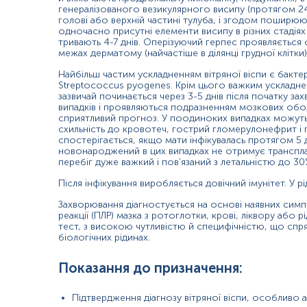
генералізованого везикулярного висипу (протягом 24 
вміст везикул
голові або верхній частині тулуба, і згодом поширюют
одночасно присутні елементи висипу в різних стадіях 
тривають 4-7 днів. Оперізуючий герпес проявляється
межах дерматому (найчастіше в ділянці грудної клітки)
Зміст:
Найбільш частим ускладненням вітряної віспи є бактер
Streptococcus pyogenes. Крім цього важким ускладнен
Синоніми
зазвичай починається через 3-5 днів після початку з
випадків і проявляються подразненням мозкових об
Маркер
сприятливий прогноз. У поодиноких випадках можуть 
Показання до призначення
схильність до кровотеч, гострий гломерулонефрит і 
спостерігається, якщо мати інфікувалась протягом 5 д
Загальна характеристика
новонароджений в цих випадках не отримує трансплаце
Інтерферуючі чинники
перебіг дуже важкий і пов'язаний з летальністю до 3
Інтерпретація
Після інфікування виробляється довічний імунітет. У 
Захворювання діагностується на основі наявних симп
Синоніми
реакції (ПЛР) мазка з ротоглотки, крові, ліквору або 
тест, з високою чутливістю й специфічністю, що спр
Вірус оперізувального лишаю та вітряної віспи
біологічних рідинах.
Маркер
Показання до призначення:
Маркер для виявлення генетичного матеріалу вірусу вітряної віспи/
Підтвердження діагнозу вітряної віспи, особливо