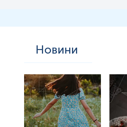
супроводжується сепсисом, лихоманкою та загальним токсикозо
·
Булозна форма відрізняється формуванням великих млявих бул
·
Абортивна форма — це перебіг із мінімальними висипаннями, с
Така форма часто залишається нерозпізнаною.
Ускладнення вітряної віспи частіше розвиваються у підлітків, доро
гепатит, нефрит, тромбоцитопенію та синдром Рея у дітей, що пр
Новини
Оперізуючий герпес виникає внаслідок реактивації латентного VZV
лікування імуносупресантами, трансплантація органів або стовбур
Продромальний період триває 2–5 днів і характеризується парес
помилково трактуються як міжреберна невралгія, ішалгія або кар
суміжних дерматомів. Найчастіше уражаються міжреберні простори,
однобічний характер і чітке дерматомне обмеження. Реконвалесце
Атипові форми інфекції, спричиненої вірусом Varicella Zoster (VZV
потребу в ретельній диференційній діагностиці. Такі форми частіш
також у осіб літнього віку або вагітних жінок. Водночас, деякі з
До атипових форм оперізуючого герпесу належать:
·
Зостер без висипу (
zoster
sine
herpete
) є однією з найскладн
Діагноз у таких випадках часто ґрунтується на серології або ПЛР к
·
Геморагічна форма зустрічається переважно у пацієнтів, які 