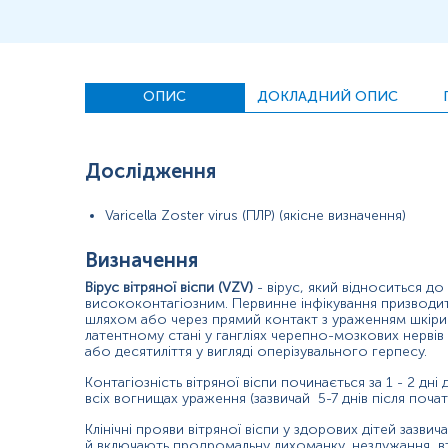
Захворювання діагностується на основі наявних симптомів і 
ПЛР-тест - це швидкий, відносно недорогий тест, з високою
Показання до призначення:
ОПИС
ДОКЛАДНИЙ ОПИС
Підтвердження діагнозу вітряної віспи, особливо атип
Діагностика оперізуючого герпесу, за наявності характ
Дослідження
Диференційна діагностика інфекцій, що проявляються
Varicella Zoster virus (ПЛР) (якісне визначення)
Обстеження осіб, з клінічними ознаками вітряної віспи,
Визначення
Причини підвищення рівня
Вірус вітряної віспи (VZV)
- вірус, який відноситься до 
У зразку біологічного матеріалу знайдено фрагмент ДН
висококонтагіозним. Первинне інфікування призводить
шляхом або через прямий контакт з ураженням шкіри. П
Причини зниження рівня
латентному стані у гангліях черепно-мозкових нервів
або десятиліття у вигляді оперізувального герпесу.
У зразку біологічного матеріалу не знайдено фрагмент
Контагіозність вітряної віспи починається за 1 - 2 дн
всіх вогнищах ураження (зазвичай 5-7 днів після почат
Клінічні прояви вітряної віспи у здорових дітей зазви
Матеріал
й включають продромальну лихоманку, нездужання, втр