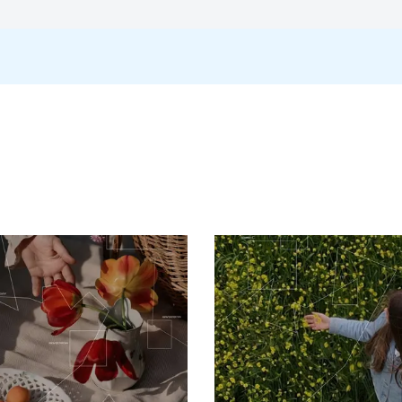
м.
ьозних утворень, що іноді симулюють аутоімунні дерматози (пухир
лабко вираженим або відсутнім продромом, характерна для осіб з 
слих та осіб з ослабленим імунітетом і можуть включати бактеріаль
иймали ацетилсаліцилову кислоту.
 за умов зниження імунного контролю. Основні фактори ризику — в
ових клітин.
тезіями, печінням, свербежем або болем в області дерматому, що
діалгія. Період висипань починається з появи еритематозної осно
 шия, поперекова ділянка, гілки трійчастого нерва. Везикули мож
нтна фаза зазвичай триває 2–4 тижні.
), становлять особливу клінічну категорію через ускладнений переб
е спостерігаються у пацієнтів з імунодефіцитами, онкогематологічн
 них можуть траплятися й у імунокомпетентних осіб, зумовлюючи ді
іших форм для діагностики.
У таких пацієнтів відзначається вираже
рові/ліквору.
приймають антикоагулянти або мають порушення коагуляції. Везикул