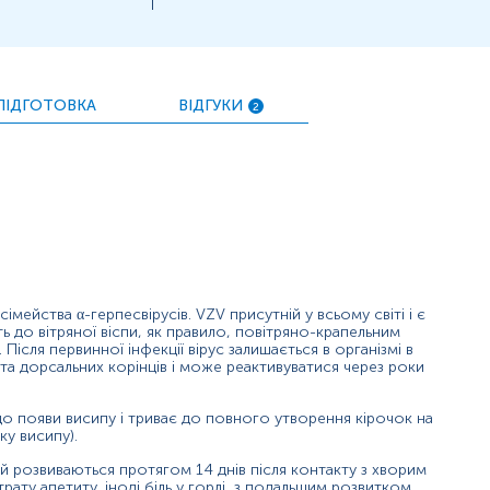
підтверджується методом полімеразної ланцюгової реакції (ПЛ
 чутливістю й специфічністю, що спрямований на виявлення г
ПІДГОТОВКА
ВІДГУКИ
2
ових форм;
ерних клінічних ознак;
 екзантемою;
 що перебували в контакті з хворим.
сімейства α-герпесвірусів. VZV присутній у всьому світі і є
К, специфічний для вірусу
Varicella Zoster Virus
, що підтверд
 до вітряної віспи, як правило, повітряно-крапельним
ісля первинної інфекції вірус залишається в організмі в
 та дорсальних корінців і може реактивуватися через роки
ів ДНК, специфічних для
Varicella Zoster Virus
, що спростовує
і до появи висипу і триває до повного утворення кірочок на
ку висипу).
чай розвиваються протягом 14 днів після контакту з хворим
ату апетиту, іноді біль у горлі, з подальшим розвитком