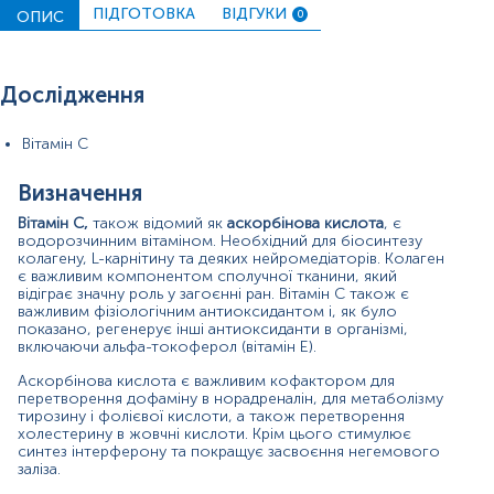
основними джерелами цього вітаміну. Найбільша
ПІДГОТОВКА
ВІДГУКИ
ОПИС
0
кількість міститься в цитрусових, помідорах, чорній
смородині, картоплі, червоному і зеленому перці, ківі,
броколі, полуниці та дині. Вміст вітаміну в харчових
продуктах може бути знижений при тривалому
Дослідження
зберіганні та варінні, внаслідок розчинення
аскорбінової кислоти у воді та її руйнування під дією
тепла. Вітамін С метаболізується в печінці й виводиться
Вітамін С
нирками.
Визначення
Нестача вітаміну С в розвинених країнах зустрічаються
рідко. Симптоми явного дефіциту виникають лише тоді,
Вітамін С,
також відомий як
аскорбінова кислота
, є
коли споживання вітаміну знижується менше 10 мг/
водорозчинним вітаміном. Необхідний для біосинтезу
добу протягом декількох тижнів. Гостра нестача
колагену, L-карнітину та деяких нейромедіаторів. Колаген
аскорбінової кислоти призводить до цинги. Початкові
є важливим компонентом сполучної тканини, який
відіграє значну роль у загоєнні ран. Вітамін С також є
симптоми зазвичай включають швидку втомлюваність,
важливим фізіологічним антиоксидантом і, як було
нездужання та запалення ясен. У міру прогресування
показано, регенерує інші антиоксиданти в організмі,
захворювання синтез колагену порушується,
включаючи альфа-токоферол (вітамін Е).
зумовлюючи виникнення петехій, екхімозів, пурпури,
кровоточивості ясен, розхитування або втрати зубів,
Аскорбінова кислота є важливим кофактором для
болю у суглобах, поганого загоєння ран,
перетворення дофаміну в норадреналін, для метаболізму
гіперкератозу.
тирозину і фолієвої кислоти, а також перетворення
холестерину в жовчні кислоти. Крім цього стимулює
При вживанні більше 2 г вітаміну С під час одного
синтез інтерферону та покращує засвоєння негемового
заліза.
прийому можуть виникати болі в животі, діарея, нудота.
Надлишок вітаміну виводиться з сечею і калом. При