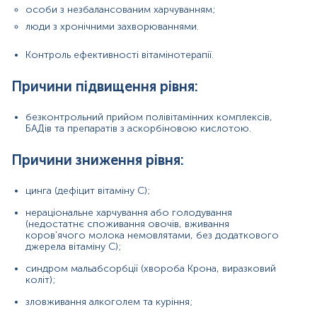
вагітність;
особи з незбалансованим харчуванням;
люди з хронічними захворюваннями.
гіпертиреоз;
Контроль ефективності вітамінотерапії.
цукровий діабет;
гемодіаліз;
Причини підвищення рівня:
ревматичні захворювання;
безконтрольний прийом полівітамінних комплексів,
онкологічні захворювання;
БАДів та препаратів з аскорбіновою кислотою.
прийом деяких лікарських препаратів
Причини зниження рівня:
(ацетилсаліцилова кислота, барбітурати,
контрацептиви, естрогени).
цинга (дефіцит вітаміну С);
нераціональне харчування або голодування
Матеріал
(недостатнє споживання овочів, вживання
коров'ячого молока немовлятами, без додаткового
сироватка крові
джерела вітаміну С);
синдром мальабсорбції (хвороба Крона, виразковий
коліт);
*
Одиниці вимірювання, референтні значення та діапазон
зловживання алкоголем та куріння;
вимірювань можуть змінюватися у відповідності до зміни
тест-систем.