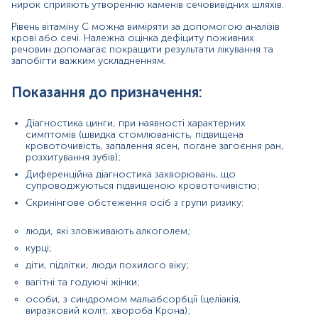
особи з незбалансованим харчуванням;
нирок сприяють утворенню каменів сечовивідних шляхів.
люди з хронічними захворюваннями.
Рівень вітаміну С можна виміряти за допомогою аналізів
крові або сечі. Належна оцінка дефіциту поживних
Контроль ефективності вітамінотерапії.
речовин допомагає покращити результати лікування та
запобігти важким ускладненням.
Причини підвищення рівня:
безконтрольний прийом полівітамінних
Показання до призначення:
комплексів, БАДів та препаратів з аскорбіновою
кислотою.
Діагностика цинги, при наявності характерних
симптомів (швидка стомлюваність, підвищена
Причини зниження рівня:
кровоточивість, запалення ясен, погане загоєння ран,
розхитування зубів);
цинга (дефіцит вітаміну С);
Диференційна діагностика захворювань, що
нераціональне харчування або голодування
супроводжуються підвищеною кровоточивістю;
(недостатнє споживання овочів, вживання
Скринінгове обстеження осіб з групи ризику:
коров'ячого молока немовлятами, без
додаткового джерела вітаміну С);
люди, які зловживають алкоголем;
синдром мальабсорбції (хвороба Крона,
курці;
виразковий коліт);
діти, підлітки, люди похилого віку;
зловживання алкоголем та куріння;
вагітні та годуючі жінки;
особи, з синдромом мальабсорбції (целіакія,
перевантаження залізом;
виразковий коліт, хвороба Крона);