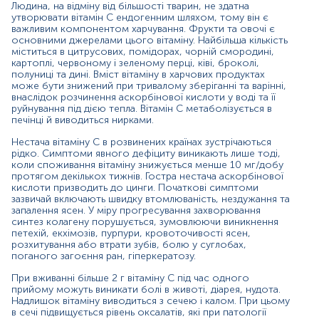
Людина, на відміну від більшості тварин, не здатна
цьому в сечі підвищується рівень оксалатів, які при
утворювати вітамін С ендогенним шляхом, тому він є
патології нирок сприяють утворенню каменів
важливим компонентом харчування. Фрукти та овочі є
сечовивідних шляхів.
основними джерелами цього вітаміну. Найбільша кількість
міститься в цитрусових, помідорах, чорній смородині,
Рівень вітаміну С можна виміряти за допомогою
картоплі, червоному і зеленому перці, ківі, броколі,
аналізів крові або сечі. Належна оцінка дефіциту
полуниці та дині. Вміст вітаміну в харчових продуктах
поживних речовин допомагає покращити результати
може бути знижений при тривалому зберіганні та варінні,
внаслідок розчинення аскорбінової кислоти у воді та її
лікування та запобігти важким ускладненням.
руйнування під дією тепла. Вітамін С метаболізується в
печінці й виводиться нирками.
Показання до призначення:
Нестача вітаміну С в розвинених країнах зустрічаються
Діагностика цинги, при наявності характерних
рідко. Симптоми явного дефіциту виникають лише тоді,
симптомів (швидка стомлюваність, підвищена
коли споживання вітаміну знижується менше 10 мг/добу
кровоточивість, запалення ясен, погане загоєння
протягом декількох тижнів. Гостра нестача аскорбінової
ран, розхитування зубів);
кислоти призводить до цинги. Початкові симптоми
Диференційна діагностика захворювань, що
зазвичай включають швидку втомлюваність, нездужання та
супроводжуються підвищеною кровоточивістю;
запалення ясен. У міру прогресування захворювання
Скринінгове обстеження осіб з групи ризику:
синтез колагену порушується, зумовлюючи виникнення
петехій, екхімозів, пурпури, кровоточивості ясен,
розхитування або втрати зубів, болю у суглобах,
люди, які зловживають алкоголем;
поганого загоєння ран, гіперкератозу.
курці;
діти, підлітки, люди похилого віку;
При вживанні більше 2 г вітаміну С під час одного
вагітні та годуючі жінки;
прийому можуть виникати болі в животі, діарея, нудота.
особи, з синдромом мальабсорбції (целіакія,
Надлишок вітаміну виводиться з сечею і калом. При цьому
виразковий коліт, хвороба Крона);
в сечі підвищується рівень оксалатів, які при патології