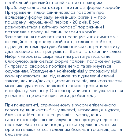
необхідний тривалий і тісний контакт із хворим.
Необхідно диференціювати захворювання з гнійним
Проблему становлять стерті та атипові форми хвороби.
паротитом, збільшенням слинних залоз внаслідок
При ураженні тільки слинних залоз говорять про
ізольовану форму, залучення інших органів – про
закупорки їхньої протоки, а поширені форми – з
поширену. Інкубаційний період - 20 днів. Вірус
бактеріальними ураженнями та енцефалітами,
розмножується в клітинах ротової порожнини і
менінгітами, загостренням хронічного панкреатиту.
потрапляє в привушні слинні залози з кров’ю.
Захворювання починається з неспецифічних симптомів
Варто зазначити, що епідемічний паротит може
інфекційного процесу: слабкості, головного болю,
призводити до переривання вагітності у першому
підвищення температури, болю в м'язах, втрати апетиту.
триместрі.
Далі розвивається припухлість і болючість слинних залоз.
Набряк наростає, шкіра над ним розтягується, стає
Імунітет після хвороби формується стійкий, повторно
блискучою, змінюється форма голови, положення вуха.
заражається менш ніж 1% хворих.
Як правило, хвороба протікає легко та закінчується
одужанням. Ускладнення найімовірніші у старшому віці
Mumps Virus, IgG - антитіла, які починають вироблятися
коли уражаються ще під'язикові та підщелепні слинні
у активну фазу хвороби та наростають у період
залози, яєчники/яєчка, щитовидна та підшлункова залози,
можливе ураження нервової тканини з розвитком
одужання. Зберігаються у крові довгий час.
енцефаліту, менінгіту. Статеві органи частіше уражаються
у підлітків і це може призвести до безпліддя.
Ізольоване підвищення IgG до вірусу паротиту
говорить або про ефективну вакцинацію або про
При панкреатиті, спричиненому вірусом епідемічного
перенесену інфекцію і сформований імунітет від
паротиту, виникають біль у животі, інтоксикація, нудота,
хвороби.
блювання. Менінгіт та енцефаліт – ускладнення
паротитної інфекції при залученні до процесу нервової
Матеріал
системи. Часто вони поєднуються з ураженням інших
органів і виявляються головним болем, інтоксикацією та
сироватка крові
блюванням.