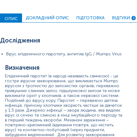
Інкубаційний період - 20 днів. Вірус розмножується в
клітинах ротової порожнини і потрапляє в привушні
слинні залози з кров’ю. Захворювання починається з
ДОКЛАДНИЙ ОПИС
ПІДГОТОВКА
ВІДГУКИ
неспецифічних симптомів інфекційного процесу:
ОПИС
0
слабкості, головного болю, підвищення температури,
болю в м'язах, втрати апетиту. Далі розвивається
припухлість і болючість слинних залоз. Набряк
Дослідження
наростає, шкіра над ним розтягується, стає блискучою,
змінюється форма голови, положення вуха. Як
правило, хвороба протікає легко та закінчується
Вірус епідемічного паротиту, антитіла IgG / Mumps Virus
одужанням. Ускладнення найімовірніші у старшому віці
коли уражаються ще під'язикові та підщелепні слинні
Визначення
залози, яєчники/яєчка, щитовидна та підшлункова
залози, можливе ураження нервової тканини з
Епідемічний паротит (в народі називають свинкою) - це
розвитком енцефаліту, менінгіту. Статеві органи
гостре вірусне захворювання, що викликається Mumps
частіше уражаються у підлітків і це може призвести до
вірусом з тропністю до залозистих органів, переважно
безпліддя.
привушних слинних залоз, підшлункової залози та може
викликати орхіт у хлопчиків, а також нервової системи.
При панкреатиті, спричиненому вірусом епідемічного
Подібний до вірусу кору. Паротит – переважно дитяча
інфекція, причому хлопчики хворіють частіше за дівчаток
паротиту, виникають біль у животі, інтоксикація, нудота,
у 1,5 рази. Джерело інфекції – хвора людина, яка виділяє
блювання. Менінгіт та енцефаліт – ускладнення
вірус із сечею та слиною в кінці інкубаційного періоду та
паротитної інфекції при залученні до процесу нервової
в перший тиждень хвороби. Механізм зараження –
системи. Часто вони поєднуються з ураженням інших
повітряно-краплинний (вдихання повітря, що містить
органів і виявляються головним болем, інтоксикацією
вірус) та контактно-побутовий (через предмети,
та блюванням.
забруднені виділеннями). Для розвитку захворювання