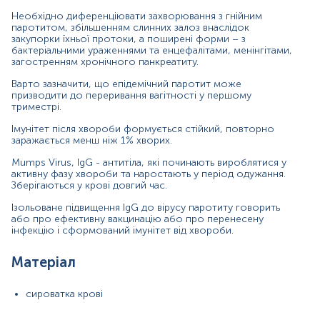
Необхідно диференціювати захворювання з гнійним
паротитом, збільшенням слинних залоз внаслідок
Зміст:
закупорки їхньої протоки, а поширені форми – з
бактеріальними ураженнями та енцефалітами, менінгітами,
загостренням хронічного панкреатиту.
Маркер
Варто зазначити, що епідемічний паротит може
Показання до призначення
призводити до переривання вагітності у першому
триместрі.
Загальна характеристика
Імунітет після хвороби формується стійкий, повторно
Інтерферуючі чинники
заражається менш ніж 1% хворих.
Інтерпретація
Mumps Virus, IgG - антитіла, які починають вироблятися у
активну фазу хвороби та наростають у період одужання.
Маркер
Зберігаються у крові довгий час.
Серологічний маркер імунної пам'яті до вірусу
Ізольоване підвищення IgG до вірусу паротиту говорить
епідемічного паротиту
або про ефективну вакцинацію або про перенесену
інфекцію і сформований імунітет від хвороби.
Показання до призначення
Матеріал
Для підтвердження діагнозу епідемічний паротит при
стертих формах
сироватка крові
Для проведення диференційної діагностики етіології
паротиту, панкреатиту, орхіту та виявлення можливої