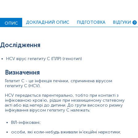
медичний персонал, після уколів голками,
гострими предметами або контакту слизової
оболонки з HCV-позитивною кров’ю;
ДОКЛАДНИЙ ОПИС
ПІДГОТОВКА
ВІДГУКИ
ОПИС
0
діти, народжені від матерів з HCV-інфекцією.
Інкубаційний період становить від 2 тижнів до 6 місяців.
Після первинного зараження приблизно у 80% людей
Дослідження
відсутні симптоми. В інших можуть виникати такі
симптоми:
HCV вірус гепатиту С (ПЛР) (генотип)
лихоманка;
Визначення
швидка втомлюваність;
Гепатит С - це інфекція печінки, спричинена вірусом
зниження апетиту;
гепатиту С (HCV).
жовтяниця;
HCV передається парентерально, тобто при контакті з
інфікованою кров'ю, рідше при незахищеному статевому
акті або від матері до дитини. До групи високого ризику
біль у животі;
інфікування вірусом гепатиту С належать:
нудота, блювання;
ВІЛ-інфіковані;
потемніння сечі;
особи, які коли-небудь вживали ін’єкційні наркотики;
болі в суглобах;