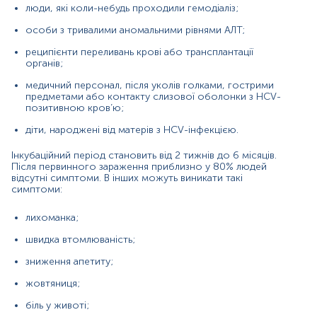
люди, які коли-небудь проходили гемодіаліз;
набряки на нижніх кінцівках, асцит.
особи з тривалими аномальними рівнями АЛТ;
Гостра інфекція HCV може вилікуватися самостійно
реципієнти переливань крові або трансплантації
лише в 15–30% випадків і зазвичай переходить у
органів;
хронічну форму. Близько у 20-25% людей можуть
розвинутися ускладнення, такі як цироз або
медичний персонал, після уколів голками, гострими
гепатоцелюлярна карцинома протягом 20-30 років
предметами або контакту слизової оболонки з HCV-
після початку захворювання.
позитивною кров’ю;
Вірус гепатиту С є членом сімейства Flaviviridae і має
діти, народжені від матерів з HCV-інфекцією.
одноланцюговий РНК-геном. Унікальні нуклеотидні
послідовності певних ділянок (наприклад, core, NS5b)
Інкубаційний період становить від 2 тижнів до 6 місяців.
Після первинного зараження приблизно у 80% людей
геному HCV дозволяють класифікувати вірус на 6
відсутні симптоми. В інших можуть виникати такі
основних генотипів, у межах кожного з яких виділяють
симптоми:
близько 67 підтипів. Вони відрізняються між собою
географічним поширенням, складністю перебігу
лихоманка;
захворювання, яке спричиняють, та відповіддю на
противірусну терапію. В Україні найбільш поширеними
швидка втомлюваність;
генотипами є 1а і 1b, за ними йдуть генотипи 2 і 3.
зниження апетиту;
Лікування HCV-інфекції залежить від генотипу та
підтипу вірусу. Інфекції з генотипами 2 і 3 мають кращі
жовтяниця;
показники терапевтичної відповіді на стандартну
комбіновану терапію (80%-90%), ніж генотипи 1 і 4
біль у животі;