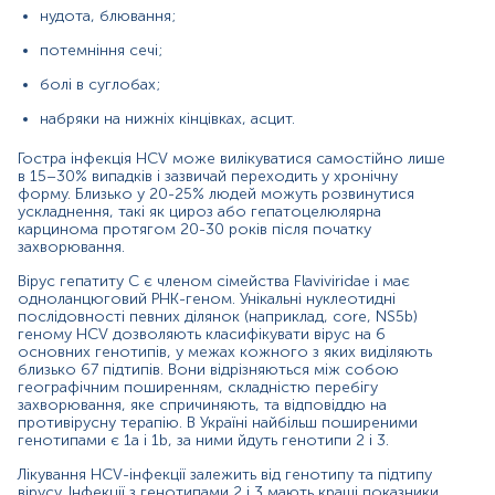
(40%-50%). Тому генотипування має вирішальне
нудота, блювання;
значення для вибору відповідної схеми лікування та
його тривалості. Наприклад, люди з генотипом 1 та 4
потемніння сечі;
повинні вживати підвищені дози препаратів й курс
терапії зазвичай продовжується до 48 тижнів.
болі в суглобах;
Крім цього, генотип вірусу вказує на частоту хронізації.
набряки на нижніх кінцівках, асцит.
Особи з генотипом вірусу 1b мають більшу ймовірність
переходу в хронічну форму, ніж люди з іншими
Гостра інфекція HCV може вилікуватися самостійно лише
в 15–30% випадків і зазвичай переходить у хронічну
генотипами.
форму. Близько у 20-25% людей можуть розвинутися
ускладнення, такі як цироз або гепатоцелюлярна
Генотип гепатиту С людини не змінюється з часом,
карцинома протягом 20-30 років після початку
тому його потрібно перевірити лише один раз. Цей
захворювання.
аналіз не слід використовувати як скринінговий тест
для діагностики HCV. Його слід проводити лише
Вірус гепатиту С є членом сімейства Flaviviridae і має
особам з позитивним тестом на РНК гепатиту С.
одноланцюговий РНК-геном. Унікальні нуклеотидні
послідовності певних ділянок (наприклад, core, NS5b)
Показання до призначення
геному HCV дозволяють класифікувати вірус на 6
основних генотипів, у межах кожного з яких виділяють
Визначення необхідності лікування та
близько 67 підтипів. Вони відрізняються між собою
прогнозування перебігу захворювання;
географічним поширенням, складністю перебігу
захворювання, яке спричиняють, та відповіддю на
Планування схеми лікування гепатиту С;
противірусну терапію. В Україні найбільш поширеними
генотипами є 1а і 1b, за ними йдуть генотипи 2 і 3.
Визначення тривалості курсу терапії;
Лікування HCV-інфекції залежить від генотипу та підтипу
вірусу. Інфекції з генотипами 2 і 3 мають кращі показники