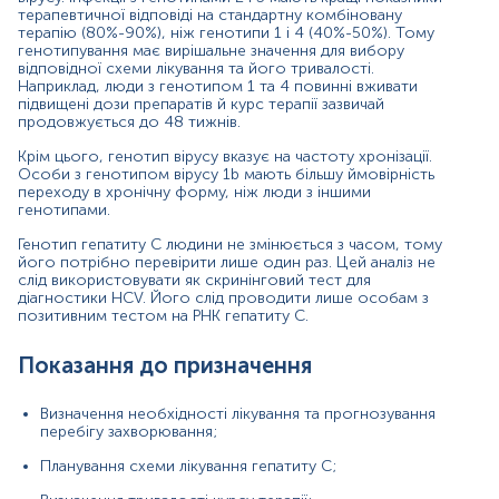
Визначення прогнозу хронізації захворювання;
терапевтичної відповіді на стандартну комбіновану
терапію (80%-90%), ніж генотипи 1 і 4 (40%-50%). Тому
Прогнозування ефективності лікування.
генотипування має вирішальне значення для вибору
відповідної схеми лікування та його тривалості.
Матеріал
Наприклад, люди з генотипом 1 та 4 повинні вживати
підвищені дози препаратів й курс терапії зазвичай
плазма крові
продовжується до 48 тижнів.
Крім цього, генотип вірусу вказує на частоту хронізації.
Особи з генотипом вірусу 1b мають більшу ймовірність
Зміст:
переходу в хронічну форму, ніж люди з іншими
генотипами.
Генотип гепатиту С людини не змінюється з часом, тому
Маркер
його потрібно перевірити лише один раз. Цей аналіз не
Показання до призначення
слід використовувати як скринінговий тест для
діагностики HCV. Його слід проводити лише особам з
Загальна характеристика
позитивним тестом на РНК гепатиту С.
Інтерпретація
Показання до призначення
Маркер
Маркер визначення генотипу вірусу гепатиту С
Визначення необхідності лікування та прогнозування
перебігу захворювання;
Показання до призначення
Планування схеми лікування гепатиту С;