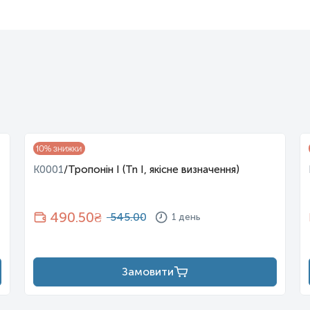
10
% знижки
K0001
/
Тропонін I (Tn I, якісне визначення)
490.50
₴
545.00
1 день
Замовити