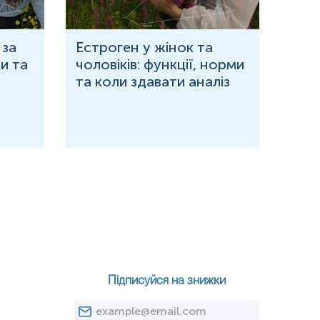
 за
Естроген у жінок та
Що 
и та
чоловіків: функції, норми
дор
та коли здавати аналіз
озн
Підписуйся на знижки