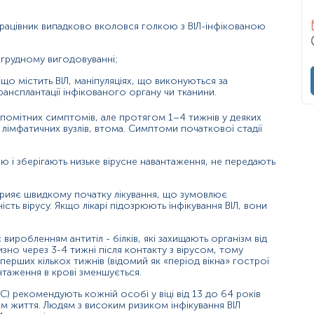
рацівник випадково вколовся голкою з ВІЛ-інфікованою
ься спільними голками;
 грудному вигодовуванні;
;
що містить ВІЛ, маніпуляціях, що виконуються за
лантацію органів;
ансплантації інфікованого органу чи тканини.
помітних симптомів, але протягом 1–4 тижнів у деяких
я лімфатичних вузлів, втома. Симптоми початкової стадії
атевим шляхом (ІПСШ), або інфікування вірусами гепатиту В
ію і зберігають низьке вірусне навантаження, не передають
 сприяє швидкому початку лікування, що зумовлює
ть вірусу. Якщо лікарі підозрюють інфікування ВІЛ, вони
 виробленням антитіл - білків, які захищають організм від
зно через 3-4 тижні після контакту з вірусом, тому
перших кількох тижнів (відомий як «період вікна» гострої
антаження в крові зменшується.
ання - антитіла не встигли синтезуватися).
) рекомендують кожній особі у віці від 13 до 64 років
ом життя. Людям з високим ризиком інфікування ВІЛ
ічна підозра залишається високою, слід повторити тестування