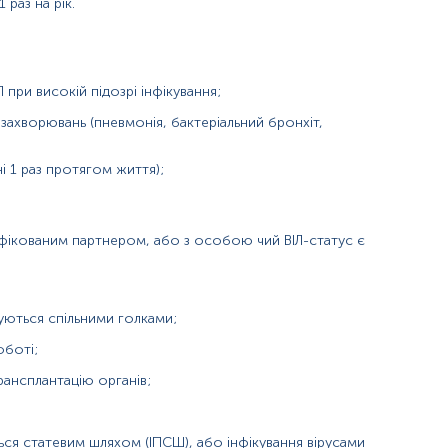
раз на рік.
при високій підозрі інфікування;
захворювань (пневмонія, бактеріальний бронхіт,
нь можуть змінюватися у відповідності до зміни тест-систем.
 1 раз протягом життя);
нфікованим партнером, або з особою чий ВІЛ-статус є
туються спільними голками;
оботі;
рансплантацію органів;
я статевим шляхом (ІПСШ), або інфікування вірусами