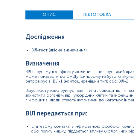
вузлів, втома. Симптоми початкової стадії ВІЛ-інфекції зазвич
ВІЛ-інфіковані, які отримують антиретровірусну терапію і з
ОПИС
ПІДГОТОВКА
Рання діагностика ВІЛ-інфекції важлива, оскільки це сприяє
підозрюють інфікування ВІЛ, вони проводять скринінговий т
Дослідження
Імунна система, у відповідь на потрапляння ВІЛ, реагує виро
тижні після контакту з вірусом, тому результати тесту на ант
ВІЛ-тест (якісне визначення)
антитіл вірусне навантаження в крові зменшується.
Центри з контролю та профілактики захворювань (CDC) реком
Визначення
високим ризиком інфікування ВІЛ рекомендовано проходити
ВІЛ (вірус імунодефіциту людини) — це вірус, який вра
може призвести до СНІДу (синдрому набутого імуноде
Показання до призначення
ретровірусів, ВІЛ-1 (найпоширеніший тип) або ВІЛ-2.
Наявність неспецифічних початкових симптомів ВІЛ при
Вірус поступово руйнує певні типи лейкоцитів, які 
захистити організм від чужорідних клітин та інфекцій
Наявність часто рецидивуючих важких інфекційних захв
лімфоцитів, люди стають чутливими до багатьох інфе
Скринінгове обстеження здорових осіб (принаймні 1 ра
ВІЛ передається при:
Скринінгове обстеження осіб з груп ризику:
статевому контакті з інфікованою особою, коли с
особи, що мали незахищений статевий акт з ВІЛ-інфік
або пряму кишку, піддається впливу біологічних ріди