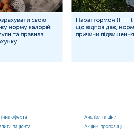
озрахувати свою
Паратгормон (ПТГ):
ву норму калорій:
що відповідає, норм
ули та правила
причини підвищення
ахунку
лічна оферта
Аналізи та ціни
алити пацієнта
Акційні пропозиції