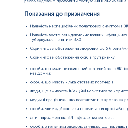
рекомендовано проходити тестування щонайменше 1 
Показання до призначення
Матеріал
Наявність неспецифічних початкових симптомів ВІЛ 
сироватка крові
Наявність часто рецидивуючих важких інфекційних 
туберкульоз, гепатити В,С);
*
Одиниці вимірювання, референтні значення та діапазон вимірюва
Скринінгове обстеження здорових осіб (принаймні
Скринінгове обстеження осіб з груп ризику:
особи, що мали незахищений статевий акт з ВІЛ-і
невідомий;
особи, що мають кілька статевих партнерів;
люди, що вживають ін’єкційні наркотики та корис
медичні працівники, що контактують з кров'ю на р
особи, яким здійснювали переливання крові або т
діти, народжені від ВІЛ-інфікованих матерів;
особи, з наявними захворюваннями, що передаютьс