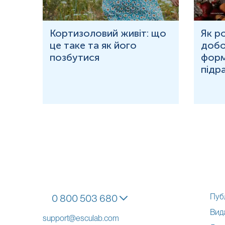
ю
Кортизоловий живіт: що
Як р
це таке та як його
добо
ня у
позбутися
форм
підр
Пуб
0 800 503 680
Вид
support@esculab.com