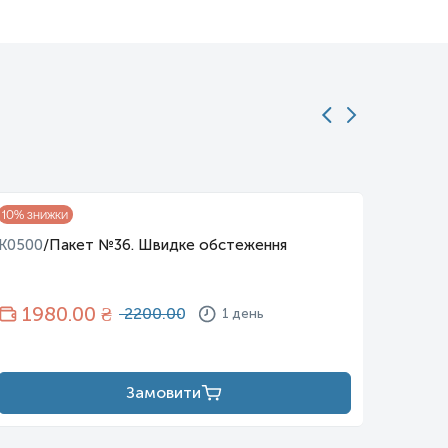
10
% знижки
10
% зни
K0500
/
Пакет №36. Швидке обстеження
K0501
/
1980
.00 ₴
10
2200.00
1 день
Замовити