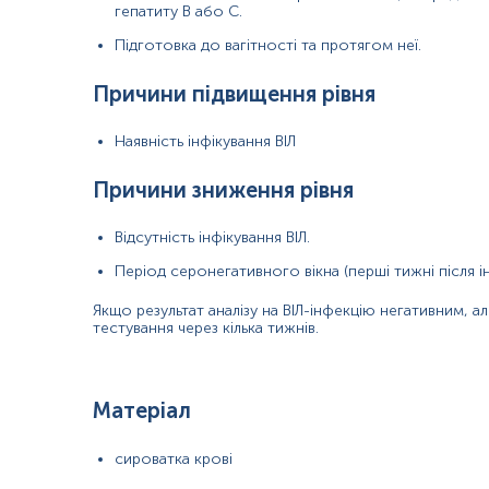
гепатиту В або С.
Примітка!
Підготовка до вагітності та протягом неї.
Примітка!
Причини підвищення рівня
Примітка!
Наявність інфікування ВІЛ
Застереження!
Причини зниження рівня
Відсутність інфікування ВІЛ.
Період серонегативного вікна (перші тижні після ін
Іванна К
Якщо результат аналізу на ВІЛ-інфекцію негативним, а
тестування через кілька тижнів.
2024-06-28
Матеріал
Через проблеми зі здоров'ям часто здаю аналізи, і
практично завжди роблю це тут. Дуже зручно і
сироватка крові
швидко. Якби довелося ходити по інших