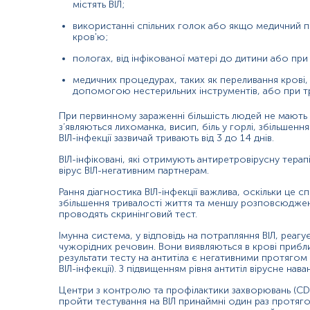
містять ВІЛ;
особи, що мають кілька статевих партнерів;
використанні спільних голок або якщо медичний п
кров'ю;
люди, що вживають ін’єкційні наркотики та користуют
пологах, від інфікованої матері до дитини або при
медичні працівники, що контактують з кров'ю на роботі
медичних процедурах, таких як переливання крові, 
особи, яким здійснювали переливання крові або трансп
допомогою нестерильних інструментів, або при тр
діти, народжені від ВІЛ-інфікованих матерів;
При первинному зараженні більшість людей не мають 
з’являються лихоманка, висип, біль у горлі, збільшенн
особи, з наявними захворюваннями, що передаються ст
ВІЛ-інфекції зазвичай тривають від 3 до 14 днів.
Підготовка до вагітності та протягом неї.
ВІЛ-інфіковані, які отримують антиретровірусну терап
вірус ВІЛ-негативним партнерам.
Причини підвищення рівня
Рання діагностика ВІЛ-інфекції важлива, оскільки це
збільшення тривалості життя та меншу розповсюдженіс
Наявність інфікування ВІЛ
проводять скринінговий тест.
Причини зниження рівня
Імунна система, у відповідь на потрапляння ВІЛ, реагує
чужорідних речовин. Вони виявляються в крові прибли
Відсутність інфікування ВІЛ.
результати тесту на антитіла є негативними протягом 
ВІЛ-інфекції). З підвищенням рівня антитіл вірусне нав
Період серонегативного вікна (перші тижні після інфікув
Центри з контролю та профілактики захворювань (CDC
пройти тестування на ВІЛ принаймні один раз протяг
Якщо результат аналізу на ВІЛ-інфекцію негативним, але клін