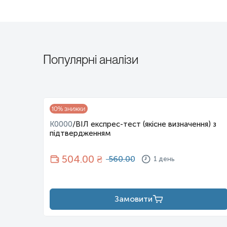
лабораторіях, це б сильно ускладнило життя. Плюс,
можна викликати медсестру додому для забору
крові - двічі це мене дуже виручило.
Популярні аналізи
10
% знижки
K0000
/
ВІЛ експрес-тест (якісне визначення) з
підтвердженням
504
.00 ₴
560.00
1 день
Замовити