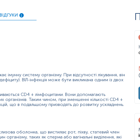
ай тривають від 3 до 14 днів.
берігають низьке вірусне навантаження, не передають вірус 
П
ВІДГУКИ
1
 швидкому початку лікування, що зумовлює збільшення тривал
ест.
бленням антитіл - білків, які захищають організм від чужорі
итіла є негативними протягом перших кількох тижнів (відомий 
ендують кожній особі у віці від 13 до 64 років пройти тест
 тестування щонайменше 1 раз на рік.
жає імунну систему організму. При відсутності лікування, він
фіциту). ВІЛ-інфекція може бути викликана одним із двох
 високій підозрі інфікування;
називаються CD4 + лімфоцитами. Вони допомагають
них організмів. Таким чином, при зменшенні кількості CD4 +
орювань (пневмонія, бактеріальний бронхіт, туберкульоз, геп
кцій, що в подальшому призводять до розвитку ускладнень.
з протягом життя);
лизова оболонка, що вистилає рот, піхву, статевий член
ованим партнером, або з особою чий ВІЛ-статус є невідомий
н організму, таких як сперма або вагінальні виділення, які