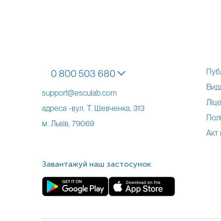
Пуб
0 800 503 680
Вид
support@esculab.com
Ліце
адреса -вул. Т. Шевченка, 313
Полі
м. Львів, 79069
Акт
Завантажуй наш застосунок