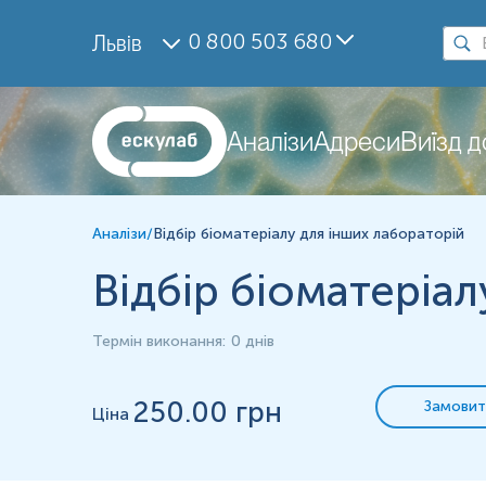
Дослідження
0 800 503 680
Львів
Матеріал
*
Одиниці вимірювання, референтні значення та діапазон вимірюва
Аналізи
Адреси
Виїзд 
Аналізи
/
Відбір біоматеріалу для інших лабораторій
Відбір біоматеріал
Термін виконання
:
0 днів
250
.00 грн
Замовит
Ціна