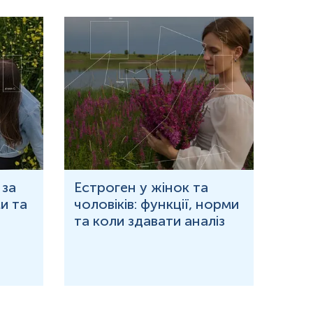
 за
Естроген у жінок та
Що 
и та
чоловіків: функції, норми
дор
та коли здавати аналіз
озн