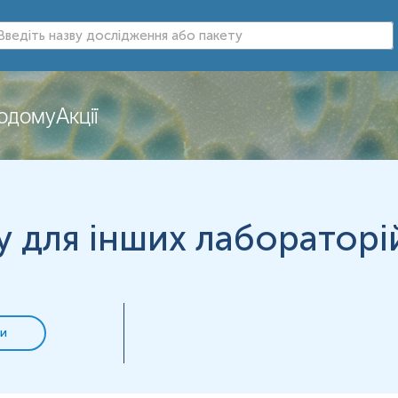
нь можуть змінюватися у відповідності до зміни тест-систем.
додому
Акції
у для інших лабораторі
и