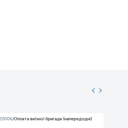
Z0006
/
Оплата виїзної бригади (напередодні)
Z0010
/