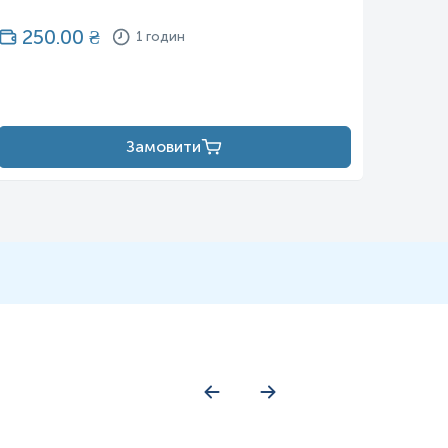
250.00
₴
10
1 годин
Замовити