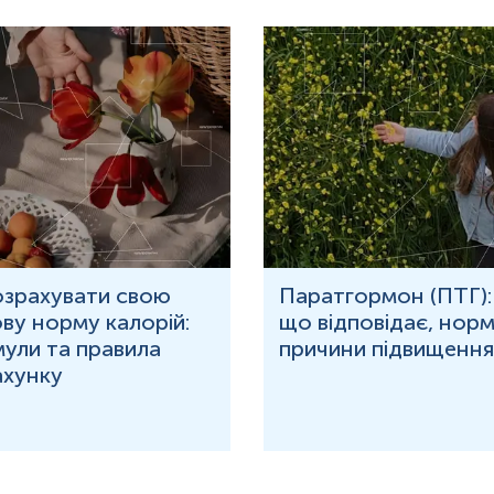
озрахувати свою
Паратгормон (ПТГ):
ву норму калорій:
що відповідає, норм
ули та правила
причини підвищення
ахунку