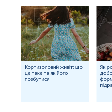
ю
Кортизоловий живіт: що
Як р
це таке та як його
добо
ня у
позбутися
форм
підр