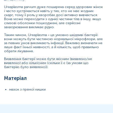
Маркер наявності Ureaplasma urealyticum/parvum
Ureaplasma parvum дуже поширена серед здорових жінок
і часто зустрічається навіть у тих, хто не має жодних
Показання до призначення
скарг, тому її роль у хворобах досі активно вивчається.
Вона може переходити з однієї частини тіла в іншу, якщо
слизові оболонки пошкоджені, але серйозні
Уретрит;
захворювання викликає рідко.
Пієлонефрит;
Таким чином, Ureaplasma
-
це умовно шкідливі бактерії:
Запалення органів малого тазу;
вони можуть бути частиною нормальної мікрофлори, але
за певних умов викликають інфекції. Важливо визначати не
Цервіцит;
лише факт їхньої наявності, а й кількість, щоб правильно
Непліддя;
обрати лікування.
Простатит.
Виявлення бактерії може бути якісним (виявлено/не
виявлено) або кількісним (скільки її є (за умови що
Загальна характеристика
бактерію було виявлено)).
Уреаплазма - рід бактерій сімейства Mycoplasmataceae і,
Матеріал
як випливає з назви - уреазопозитивна. Дане дослідження
дозволяє кількісно* визначити наявність Ureaplasma
urealyticum та Ureaplasma parvum, що викликають ряд
мазок з прямої кишки
захворювань урогенітального тракту.
Ureaplasma urealyticum — це бактерія, що належить до
роду Ureaplasma та сімейства Mycoplasmataceae порядку