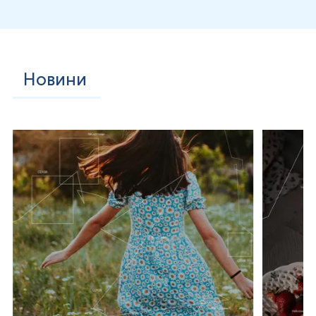
лікування інфекцій сечовивідних шляхів, не впливають на
бактерії через відсутність клітинної стінки. Тим не менш,
типи антибіотиків, які можна використовувати, все ж
існують, оскільки вони впливають на значну частину
сімейства бактерій мікоплазми, до яких відноситься U.
urealyticum.
Новини
Однак ці антибіотики не рекомендується
використовувати у великій кількості, оскільки бактерії
можуть досить швидко виробити стійкість до них. Однак
з’явилися нові рухи щодо використання [певного
антибіотику] для лікування цих інфекцій. Це терапевтичний
засіб, який можна приймати перорально, коли наші
макрофаги, які є частиною нашої імунної системи,
поглинають антибіотик і доставляють його до місць
інфекції. Це допомагає контролювати інфекцію, де
бактерії ростуть. Крім того, це також чудова альтернатива
при вагітності (щоб не завдати шкоди плоду).
У мікробіології, щоб перевірити наявність U. urealyticum,
слід використовувати чашку з агаром, яка є бульйоном
10B. Оскільки ці бактерії люблять рости в переважно
кислих місцях, вони повинні бути піддані
мікророзведенню MIC, щоб отримати зміну кольору pH.
Якщо колір розведення змінюється на червоний, це вказує
на наявність U. urealyticum у зразку. Після цього його слід
перемістити в бульйон 10B, де колір стане жовтим, але
потім повільно змінить на рожевий, що допомагає