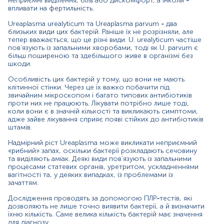
неприємні виділення, біль або дискомфорт, а інколи
-
визначати не лише факт їхньої наявності, а й кількість,
впливати на фертильність.
щоб правильно обрати лікування.
Ureaplasma urealyticum та Ureaplasma parvum
-
два
Виявлення бактерії може бути якісним (виявлено/не
близьких види цих бактерій. Раніше їх не розрізняли, але
виявлено) або кількісним (скільки її є (за умови що
тепер вважається, що це різні види. U. urealyticum частіше
пов’язують із запальними хворобами, тоді як U. parvum є
бактерію було виявлено)).
більш поширеною та здебільшого живе в організмі без
шкоди.
Матеріал
Особливість цих бактерій у тому, що вони не мають
мазок з прямої кишки
клітинної стінки. Через це їх важко побачити під
звичайним мікроскопом і багато типових антибіотиків
проти них не працюють. Лікувати потрібно лише тоді,
коли вони є в значній кількості та викликають симптоми,
Зміст:
адже зайве лікування сприяє появі стійких до антибіотиків
штамів.
Маркер
Надмірний ріст Ureaplasma може викликати неприємний
«рибний» запах, оскільки бактерії розкладають сечовину
Показання до призначення
та виділяють аміак. Деякі види пов’язують із запальними
Загальна характеристика
процесами статевих органів, уретритом, ускладненнями
вагітності та, у деяких випадках, із проблемами із
Інтерферуючі чинники
зачаттям.
Інтерпретація
Дослідження проводять за допомогою ПЛР
-
тестів, які
дозволяють не лише точно виявити бактерії, а й визначити
Маркер
їхню кількість. Саме велика кількість бактерій має значення
для діагнозу.