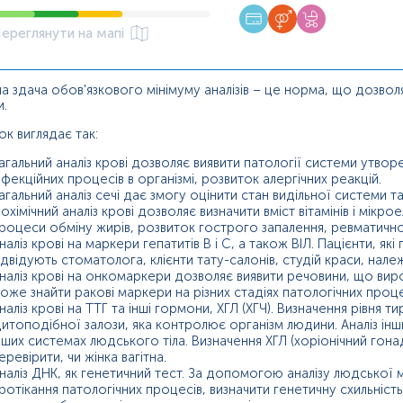
ереглянути на мапі
 здача обов'язкового мінімуму аналізів – це норма, що дозволяє
и.
ок виглядає так:
агальний аналіз крові дозволяє виявити патології системи утворе
нфекційних процесів в організмі, розвиток алергічних реакцій.
агальний аналіз сечі дає змогу оцінити стан видільної системи 
іохімічний аналіз крові дозволяє визначити вміст вітамінів і мікро
роцеси обміну жирів, розвиток гострого запалення, ревматичн
наліз крові на маркери гепатитів В і С, а також ВІЛ. Пацієнти, я
ідвідують стоматолога, клієнти тату-салонів, студій краси, нал
наліз крові на онкомаркери дозволяє виявити речовини, що ви
оже знайти ракові маркери на різних стадіях патологічних проце
наліз крові на ТТГ та інші гормони, ХГЛ (ХГЧ). Визначення рівн
итоподібної залози, яка контролює організм людини. Аналіз інши
нших системах людського тіла. Визначення ХГЛ (хоріонічний го
еревірити, чи жінка вагітна.
наліз ДНК, як генетичний тест. За допомогою аналізу людської
ротікання патологічних процесів, визначити генетичну схильність