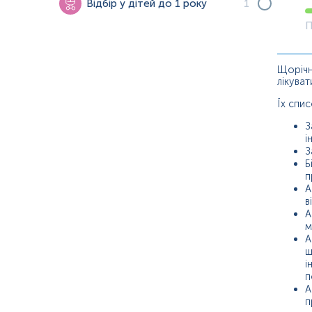
Відбір у дітей до 1 року
1
П
Щорічна
лікуват
Їх спис
З
і
З
Б
п
А
в
А
м
А
щ
і
п
А
п