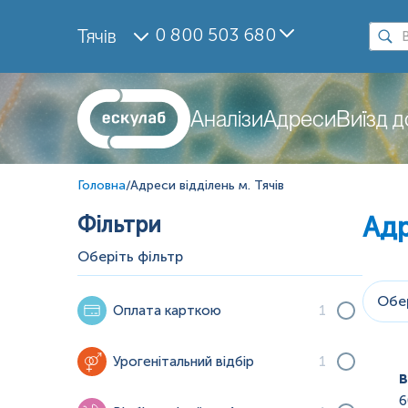
0 800 503 680
Тячів
Аналізи
Адреси
Виїзд 
Головна
/
Адреси відділень м. Тячів
Фільтри
Адр
Оберіть фільтр
Обер
Оплата карткою
1
Урогенітальний відбір
1
в