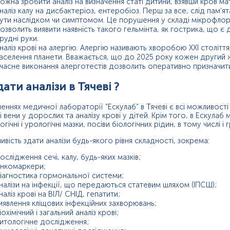
ожна зробити аналіз на визначення статі дитини, взявши кров мат
наліз калу на дисбактеріоз, ентеробіоз. Перш за все, слід пам’
ути наслідком чи симптомом. Це порушення у складі мікрофлори
озволить виявити наявність такого гельмінта, як гострика, що 
рудні руки.
наліз крові на алергію. Алергію називають хворобою ХХІ століт
аселення планети. Вважається, що до 2025 року кожен другий жи
часне виконання алерготестів дозволить оперативно призначити 
дати аналізи в Тячеві ?
леннях медичної лабораторії “Ескулаб” в Тячеві є всі можливост
і вени у дорослих та аналізу крові у дітей. Крім того, в Ескулаб мо
огічні і урологічні мазки, посіви біологічних рідин, в тому числі 
вість здати аналізи будь-якого рівня складності, зокрема:
ослідження сечі, калу, будь-яких мазків;
нкомаркери;
іагностика гормональної системи;
налізи на інфекції, що передаються статевим шляхом (ІПСШ);
наліз крові на ВІЛ/ СНІД, гепатити;
иявлення кліщових інфекційних захворювань;
іохімічний і загальний аналіз крові;
итологічне дослідження;