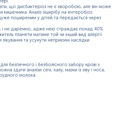
ері.
ятати, що дисбактеріоз не є хворобою, але він може
 кишечника. Аналіз зішкрібу на ентеробіоз
є дуже поширеним у дітей та передається через
тя, і не даремно, адже нею страждає понад 40%
тель планети матиме той чи інший вид алергії.
лікування та усунути неприємні наслідки.
і для безпечного і безболісного забору крові з
жна здати аналізи сечі, калу, мазки із зіву і носа,
і грудного молока.