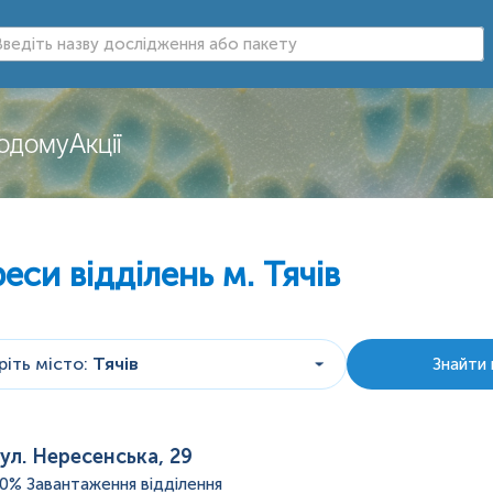
додому
Акції
еси відділень
м. Тячів
іть місто
:
Тячів
Знайти 
ул. Нересенська, 29
60%
Завантаження відділення