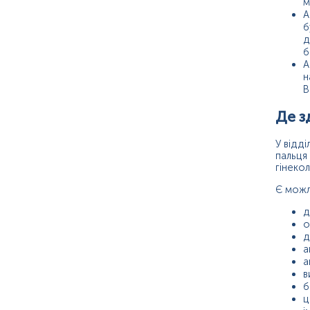
м
А
б
д
б
А
н
В
Де з
У відді
пальця 
гінекол
Є можли
д
о
д
а
а
в
б
ц