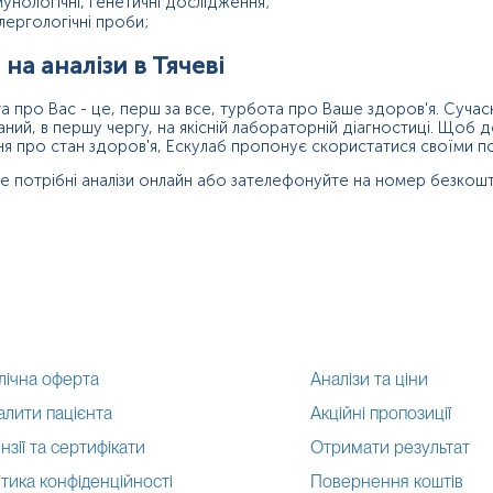
мунологічні, генетичні дослідження;
лергологічні проби;
 на аналізи в Тячеві
а про Вас - це, перш за все, турбота про Ваше здоров'я. Сучас
аний, в першу чергу, на якісній лабораторній діагностиці. Щоб 
ня про стан здоров'я, Ескулаб пропонує скористатися своїми по
е потрібні аналізи онлайн або зателефонуйте на номер безкошто
лічна оферта
Аналізи та ціни
алити пацієнта
Акційні пропозиції
нзії та сертифікати
Отримати результат
тика конфіденційності
Повернення коштів