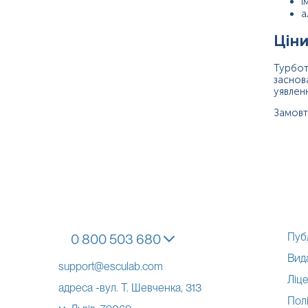
і
а
Ціни
Турбот
заснов
уявлен
Замовт
Пуб
0 800 503 680
Вид
support@esculab.com
Ліце
адреса -вул. Т. Шевченка, 313
Полі