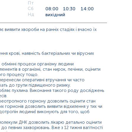
Пт
Сб
08:00
10:30
14:00
Нд
вихідний
 виявити хвороби на ранніх стадіях і вчасно їх
ння крові, наявність бактеріальних чи вірусних
та обмінні процеси організму людини
елементів в організмі, стан нирок, печінки, оцінити
ого процесу тощо.
кі перенесли оперативні втручання чи часто
ежать до групи підвищеного ризику.
робляє пухлина. Виконання такого роду досліджень
сів.
я тиреотропного гормону дозволить оцінити стан
х гормонів дозволить виявити відхилення у тих чи
надотропін людини) виконують для того, щоб
 молекули ДНК дозволить лікарю детально оцінити
 до певних захворювань. Вже з 12 тижня вагітності