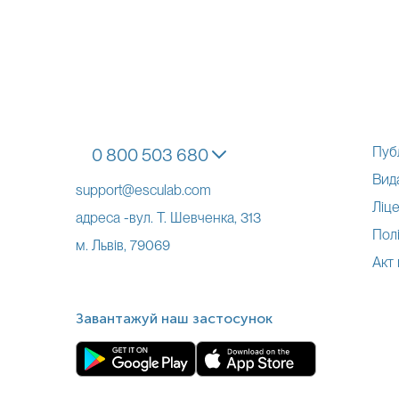
Пуб
0 800 503 680
Вид
support@esculab.com
Ліце
адреса -вул. Т. Шевченка, 313
Полі
м. Львів, 79069
Акт
Завантажуй наш застосунок