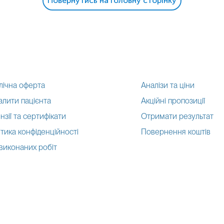
Повернутись на головну сторінку
лічна оферта
Аналізи та ціни
алити пацієнта
Акційні пропозиції
нзії та сертифікати
Отримати результат
тика конфіденційності
Повернення коштів
 виконаних робіт