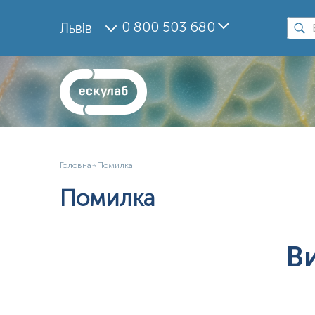
0 800 503 680
Львів
Головна
Помилка
Помилка
В