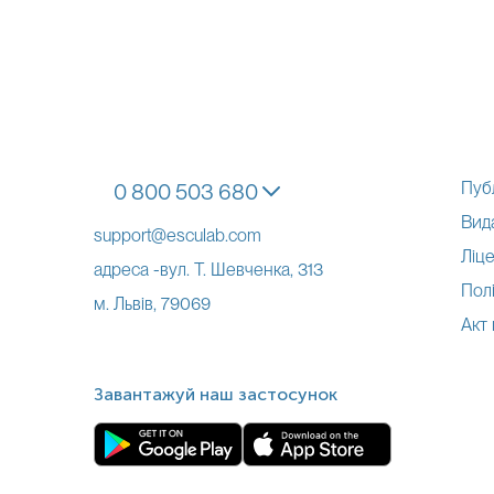
Пуб
0 800 503 680
Вид
support@esculab.com
Ліце
адреса -вул. Т. Шевченка, 313
Полі
м. Львів, 79069
Акт
Завантажуй наш застосунок