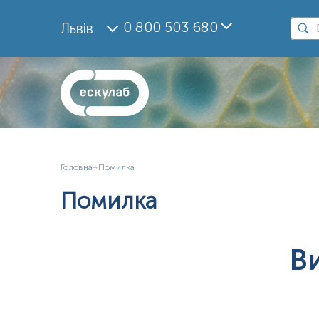
0 800 503 680
Львів
Головна
Помилка
Помилка
В