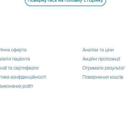
Повернутись на головну сторінку
лічна оферта
Аналізи та ціни
алити пацієнта
Акційні пропозиції
нзії та сертифікати
Отримати результат
тика конфіденційності
Повернення коштів
 виконаних робіт