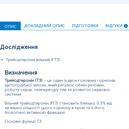
м’язова система – підтримує тонус та енергію;
o
кісткова система – регулює ріст кісток.
o
Визначення рівня вільного трийодтироніну є ключовим
ДОКЛАДНИЙ ОПИС
ПІДГОТОВКА
ВІДГУКИ
показником для оцінки функції щитоподібної залози.
ОПИС
1
Симптоми підвищеного рівня Т3 наступні: схуднення
при нормальному апетиті, пришвидшене серцебиття,
тремор рук, дратівливість, безсоння, надмірне
Дослідження
потовиділення, швидка втома.
Трийодтиронін вільний (FT3)
При зниженому рівні Т3 відзначається: втома, апатія,
набір ваги, сухість шкіри, ламкість волосся, сповільнене
серцебиття.
Визначення
Для чого потрібно здавати аналіз на Т3:
Трийодтиронін (Т3)
– це один із двох головних гормонів
щитоподібної залози, який регулює обмін речовин,
роботу серця, температуру тіла та розвиток нервової
для оцінки активності щитоподібної залози (разом із
o
системи.
ТТГ та Т4);
Вільний трийодтиронін (
f
Т3) становить близько 0,3% від
для діагностики та контролю лікування гіпо- та
o
загальної кількості цього гормону в крові та є його
гіпертиреозу.
біологічно активною фракцією.
Матеріал
Основні функції Т3: