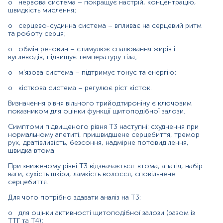
сироватка крові
o
нервова система – покращує настрій, концентрацію,
швидкість мислення;
o
серцево-судинна система – впливає на серцевий ритм
Зміст:
та роботу серця;
o
обмін речовин – стимулює спалювання жирів і
вуглеводів, підвищує температуру тіла;
Маркер
Показання до призначення
o
м’язова система – підтримує тонус та енергію;
Загальна характеристика
o
кісткова система – регулює ріст кісток.
Інтерферуючі чинники
Визначення рівня вільного трийодтироніну є ключовим
Інтерпретація
показником для оцінки функції щитоподібної залози.
Діапазон вимірювань
Симптоми підвищеного рівня Т3 наступні: схуднення при
Перерахунок значень
нормальному апетиті, пришвидшене серцебиття, тремор
рук, дратівливість, безсоння, надмірне потовиділення,
швидка втома.
Маркер
При зниженому рівні Т3 відзначається: втома, апатія, набір
Маркер функціонального стану щитоподібної залози
ваги, сухість шкіри, ламкість волосся, сповільнене
серцебиття.
Показання до призначення
Для чого потрібно здавати аналіз на Т3:
o
для оцінки активності щитоподібної залози (разом із
Діагностика Т
3
-токсикозу (10% від всіх гіпертиреозів);
ТТГ та Т4);