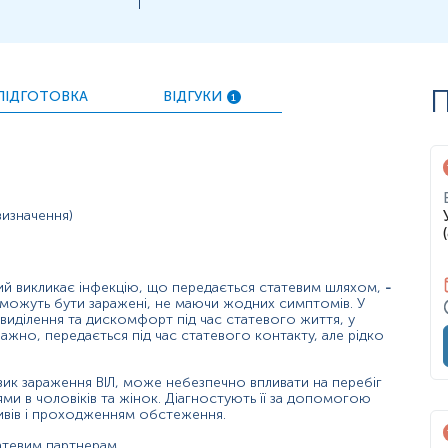
П
ПІДГОТОВКА
ВІДГУКИ
1
ерма, трихіноз, трихуриаз, Trichomonas gallinae)
визначення)
кий викликає інфекцію, що передається статевим шляхом,
-
к, можуть бути заражені, не маючи жодних симптомів. У
 виділення та дискомфорт під час статевого життя, у
важно, передається під час статевого контакту, але рідко
ик зараження ВІЛ, може небезпечно впливати на перебіг
ями в чоловіків та жінок. Діагностують її за допомогою
тивів і проходженням обстеження.
м;
атевим партнерам.