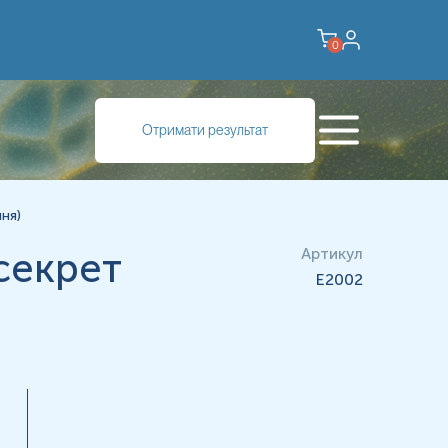
0
аз. Дуже багато людей, і чоловіків, і жінок, можуть бути
Отримати результат
ід час статевого життя, у чоловіків - здебільшого немає
 й пов’язана з деякими хронічними запаленнями в чоловіків
ення.
ня)
 секрет
Артикул
E2002