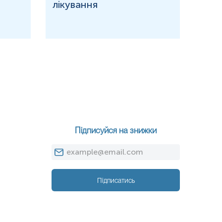
 vaginalis не піддається мейозу, ключовій стадії еукаріотичного
лікування
озі, вони виявили 27, включаючи вісім із дев’яти, які є
ї рекомбінації, а отже, до «парасексуального» розмноження. 21 з
отичні гени були присутні у спільного предка Trichomonas vaginalis і
тні у спільного предка всіх еукаріот.
мають симптомів при зараженні. Коли симптоми виникають, вони
 з піхви з неприємним запахом, печіння під час сечовипускання та
о або анального сексу. Він також може поширюватися через дотик
ляхом виявлення паразита у вагінальній рідині за допомогою
я тесту на ІПСШ перед статевим актом з новим партнером.
Підписуйся на знижки
Підписатись
екцією високоонкогенних штамів ВПЛ.
ликати хронічне запалення, яке в кінцевому підсумку може