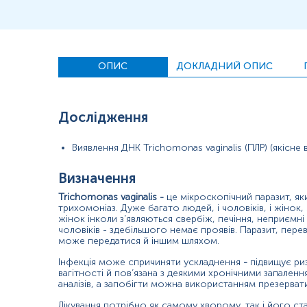
Маркер
Показання до призначення
Загальна характеристика
Інтерферуючі чинники
ОПИС
ДОКЛАДНИЙ ОПИС
Інтерпретація
Додаткова інформація
Синоніми
Дослідження
Трихомонада вагінальна (не слід плутати з: трихотиломанія, триход
Виявлення ДНК Trichomonas vaginalis (ПЛР) (якісне 
Маркер
Визначення
Маркер наявності Trichomonas vaginalis
Trichomonas vaginalis
-
це мікроскопічний паразит, я
трихомоніаз. Дуже багато людей, і чоловіків, і жіно
Показання до призначення
жінок інколи з’являються свербіж, печіння, неприємні
чоловіків - здебільшого немає проявів. Паразит, пере
може передатися й іншим шляхом.
Запальні захворювання сечостатевої системи;
Інфекція може спричиняти ускладнення
-
підвищує риз
Аномальні вагінальні виділення;
вагітності й пов’язана з деякими хронічними запаленн
Виділення з уретри;
аналізів, а запобігти можна використанням презерва
При наявності інших інфекцій, що передаються статевим шляхо
Лікування потрібно як самому хворому, так і його ст