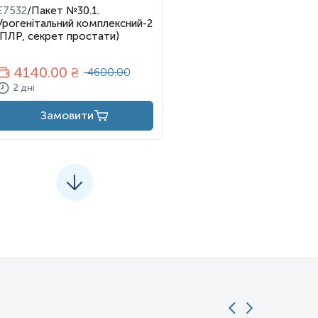
E7532
/
Пакет №30.1.
Урогенітальний комплексний-2
(ПЛР, секрет простати)
4140
.00 ₴
4600.00
2 дні
Замовити
 Це найпоширеніший патогенний найпростіший, який інфікує людей
ді як у чоловіків інфекції зазвичай протікають безсимптомно.
евого акту. За оцінками, щорічно у світі реєструється 160
реження рухливих найпростіших у вагінальних або цервікальних
ля першого відкриття паразитичних найпростіших у 1916 році Хоне
нутися протягом 6 місяців і можуть мати вагінальну еритему,
органах. «Полунична шийка матки» зустрічається приблизно у 5%
, а також схильність до інфікування вірусом імунодефіциту
маткових трубах і малому тазу, також може викликати пневмонію,