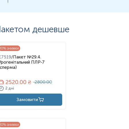
акетом дешевше
10
% знижки
E7519
/
Пакет №29.4.
Урогенітальний ПЛР-7
(сперма)
2520
.00 ₴
2800.00
2 дні
Замовити
10
% знижки