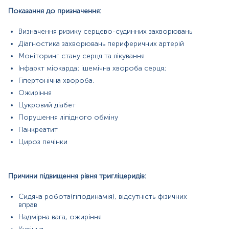
Захворювання нирок
Показання до призначення:
Захворювання печінки
Захворювання щитоподібної залози
Метаболічний синдром - це стан, в якому
Визначення ризику серцево-судинних захворювань
поєднуються декілька метаболічних порушень,
Діагностика захворювань периферичних артерій
таких як інсулінорезистентність, ожиріння,
Моніторинг стану серця та лікування
дисліпідемія (високий рівень тригліцеридів і
низький рівень ЛПВЩ) та артеріальна гіпертензія.
Інфаркт міокарда; ішемічна хвороба серця;
Гіпертонічна хвороба.
Матеріал
Ожиріння
сироватка крові
Цукровий діабет
Порушення ліпідного обміну
Панкреатит
Зміст:
Цироз печінки
Синоніми
Маркер
Причини підвищення рівня тригліцеридів:
Показання до призначення
Сидяча робота(гіподинамія), відсутність фізичних
Загальна характеристика
вправ
Інтерферуючі чинники
Надмірна вага, ожиріння
Інтерпретація