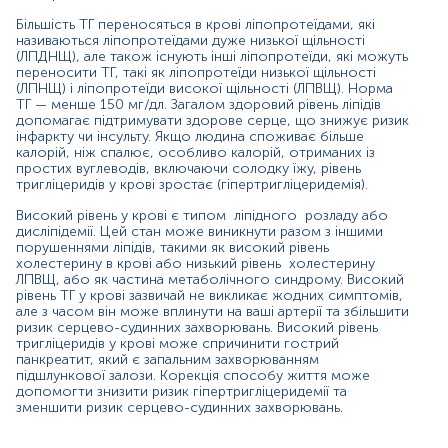
Більшість ТГ переносяться в крові ліпопротеїдами, які
Показання до призначення:
називаються ліпопротеїдами дуже низької щільності
(ЛПДНЩ), але також існують інші ліпопротеїди, які можуть
Визначення ризику серцево-судинних
переносити ТГ, такі як ліпопротеїди низької щільності
захворювань
(ЛПНЩ) і ліпопротеїди високої щільності (ЛПВЩ). Норма
Діагностика захворювань периферичних артерій
ТГ — менше 150 мг/дл. Загалом здоровий рівень ліпідів
Моніторинг стану серця та лікування
допомагає підтримувати здорове серце, що знижує ризик
інфаркту чи інсульту. Якщо людина споживає більше
Інфаркт міокарда; ішемічна хвороба серця;
калорій, ніж спалює, особливо калорій, отриманих із
Гіпертонічна хвороба.
простих вуглеводів, включаючи солодку їжу, рівень
Ожиріння
тригліцеридів у крові зростає (гіпертригліцеридемія).
Цукровий діабет
Порушення ліпідного обміну
Високий рівень у крові є типом ліпідного розладу або
Панкреатит
дисліпідемії. Цей стан може виникнути разом з іншими
Цироз печінки
порушеннями ліпідів, такими як високий рівень
холестерину в крові або низький рівень холестерину
ЛПВЩ, або як частина метаболічного синдрому. Високий
рівень ТГ у крові зазвичай не викликає жодних симптомів,
Причини підвищення рівня тригліцеридів:
але з часом він може вплинути на ваші артерії та збільшити
ризик серцево-судинних захворювань. Високий рівень
тригліцеридів у крові може спричинити гострий
Сидяча робота(гіподинамія), відсутність фізичних
панкреатит, який є запальним захворюванням
вправ
підшлункової залози. Корекція способу життя може
Надмірна вага, ожиріння
допомогти знизити ризик гіпертригліцеридемії та
Куріння
зменшити ризик серцево-судинних захворювань.
Надмірне вживання алкоголю
Цукровий діабет