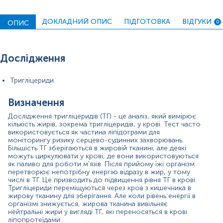
можуть переносити ТГ, такі як ліпопротеїди низької
щільності (ЛПНЩ) і ліпопротеїди високої щільності
(ЛПВЩ). Норма ТГ — менше 150 мг/дл. Загалом
ДОКЛАДНИЙ ОПИС
ПІДГОТОВКА
ВІДГУКИ
ОПИС
0
здоровий рівень ліпідів допомагає підтримувати
здорове серце, що знижує ризик інфаркту чи інсульту.
Якщо людина споживає більше калорій, ніж спалює,
особливо калорій, отриманих із простих вуглеводів,
Дослідження
включаючи солодку їжу, рівень тригліцеридів у крові
зростає (гіпертригліцеридемія).
Тригліцериди
Високий рівень у крові є типом ліпідного розладу або
дисліпідемії. Цей стан може виникнути разом з іншими
Визначення
порушеннями ліпідів, такими як високий рівень
Дослідження тригліцеридів (ТГ) - це аналіз, який вимірює
холестерину в крові або низький рівень холестерину
кількість жирів, зокрема тригліцеридів, у крові. Тест часто
ЛПВЩ, або як частина метаболічного синдрому.
використовується як частина ліпідограми для
Високий рівень ТГ у крові зазвичай не викликає жодних
моніторингу ризику серцево-судинних захворювань.
симптомів, але з часом він може вплинути на ваші
Більшість ТГ зберігаються в жировій тканині, але деякі
артерії та збільшити ризик серцево-судинних
можуть циркулювати у крові, де вони використовуються
захворювань. Високий рівень тригліцеридів у крові
як паливо для роботи м'язів. Після прийому їжі організм
може спричинити гострий панкреатит, який є запальним
перетворює непотрібну енергію відразу в жир, у тому
захворюванням підшлункової залози. Корекція
числі в ТГ. Це призводить до підвищення рівня ТГ в крові.
Тригліцериди переміщуються через кров з кишечника в
способу життя може допомогти знизити ризик
жирову тканину для зберігання. Але коли рівень енергії в
гіпертригліцеридемії та зменшити ризик серцево-
організмі знижується, жирова тканина вивільняє
судинних захворювань.
нейтральні жири у вигляді ТГ, які переносяться в крові
ліпопротеїдами.