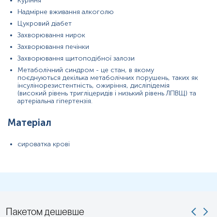
Куріння
Надмірне вживання алкоголю
Синоніми
Цукровий діабет
Тригліцериди, ТГ, ТГл, триацилгліцерини, Triglycerides,
Захворювання нирок
TG, TGs, TAG, Serum triglycerides, Plasma TG, Lipid
Захворювання печінки
fraction TG.
Захворювання щитоподібної залози
Метаболічний синдром - це стан, в якому
Маркер
поєднуються декілька метаболічних порушень, таких як
інсулінорезистентність, ожиріння, дисліпідемія
Тригліцериди є інформативним показником порушень
(високий рівень тригліцеридів і низький рівень ЛПВЩ) та
ліпідного обміну, що дозволяє оцінити ризик розвитку
артеріальна гіпертензія.
серцево-судинних, метаболічних і запальних
захворювань.
Матеріал
Показання до призначення
сироватка крові
Визначення тригліцеридів є важливою складовою
діагностики ліпідного профілю і дозволяє на ранніх
етапах виявити ризик серцево-судинних, ендокринних
та гастроентерологічних ускладнень.
Скарги та симптоми:
задишка при фізичному
навантаженні; біль або дискомфорт у грудній клітці;
периферичні набряки, особливо в ногах; порушення
Пакетом дешевше
зору, епізоди запаморочення; рецидивуючі болі у верхній