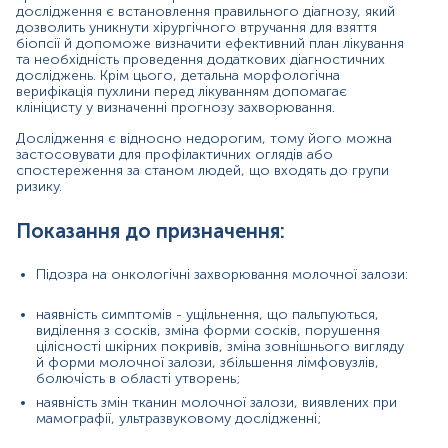
наявність змін тканин молочної залози, виявлених
дослідження є встановлення правильного діагнозу, який
при мамографії, ультразвуковому дослідженні;
дозволить уникнути хірургічного втручання для взяття
біопсії й допоможе визначити ефективний план лікування
Диференційна діагностика доброякісних і
та необхідність проведення додаткових діагностичних
злоякісних новоутворень;
досліджень. Крім цього, детальна морфологічна
Визначення метастазів у молочній залозі;
верифікація пухлини перед лікуванням допомагає
Встановлення ступеня диференціювання пухлини
клініцисту у визначенні прогнозу захворювання.
для її класифікації;
Дослідження є відносно недорогим, тому його можна
Визначення стадії поширення пухлини;
застосовувати для профілактичних оглядів або
Отримання даних про фонові зміни (хронічне
спостереження за станом людей, що входять до групи
запалення, гіперпластичні процеси);
ризику.
Визначення прогнозу захворювання.
Показання до призначення:
Матеріал
аспірат з молочної залози
Підозра на онкологічні захворювання молочної залози:
наявність симптомів - ущільнення, що пальпуються,
*
Одиниці вимірювання, референтні значення та діапазон
виділення з сосків, зміна форми сосків, порушення
вимірювань можуть змінюватися у відповідності до зміни
цілісності шкірних покривів, зміна зовнішнього вигляду
тест-систем.
й форми молочної залози, збільшення лімфовузлів,
болючість в області утворень;
наявність змін тканин молочної залози, виявлених при
мамографії, ультразвуковому дослідженні;