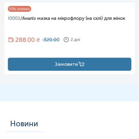
10
% знижки
I0001
/
Аналіз мазка на мікрофлору (на склі) для жінок
288
.00 ₴
320.00
2 дні
Замовити
Новини