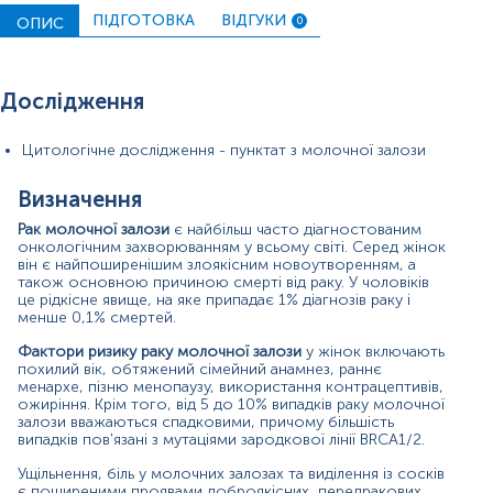
включають клінічне обстеження (огляд, пальпація),
ПІДГОТОВКА
ВІДГУКИ
візуалізацію (УЗД, МРТ) та цитологію молочної залози.
ОПИС
0
Цитологічне дослідження пунктату молочної залози
-
це діагностичний метод, заснований на оцінці та
вивченні клітинного матеріалу (якісні та кількісні зміни
Дослідження
клітин, їх ядер (розміри, форма, ступінь фарбування),
внутрішньо- та позаклітинні включення). Пунктат
Цитологічне дослідження - пунктат з молочної залози
найчастіше отримують за допомогою тонкоголкової
аспіраційної пункції - типу дослідження, який
виконується за допомогою маленької голки для
Визначення
отримання зразків тканини та рідини з твердих або
Рак молочної залози
є найбільш часто діагностованим
кістозних уражень молочної залози. Це безпечний,
онкологічним захворюванням у всьому світі. Серед жінок
надійний, точний та швидкий метод, що майже немає
він є найпоширенішим злоякісним новоутворенням, а
ускладнень. Ця процедура є мінімально інвазивною, її
також основною причиною смерті від раку. У чоловіків
можна виконувати без анестезії. Здійснюється із
це рідкісне явище, на яке припадає 1% діагнозів раку і
візуалізаційним супроводом (а саме УЗД) або без, у
менше 0,1% смертей.
випадку пальпованих уражень молочної залози.
Фактори ризику раку молочної залози
у жінок включають
похилий вік, обтяжений сімейний анамнез, раннє
Основною метою цитологічного дослідження уражень
менархе, пізню менопаузу, використання контрацептивів,
молочних залоз є диференціація доброякісних,
ожиріння. Крім того, від 5 до 10% випадків раку молочної
атипових та злоякісних патологічних змін.
залози вважаються спадковими, причому більшість
випадків пов'язані з мутаціями зародкової лінії BRCA1/2.
Цитологія пунктату дозволяє з високою ймовірністю
визначити злоякісні новоутворення, їх тканинну
Ущільнення, біль у молочних залозах та виділення із сосків
приналежність та поширення. Основною метою
є поширеними проявами доброякісних, передракових