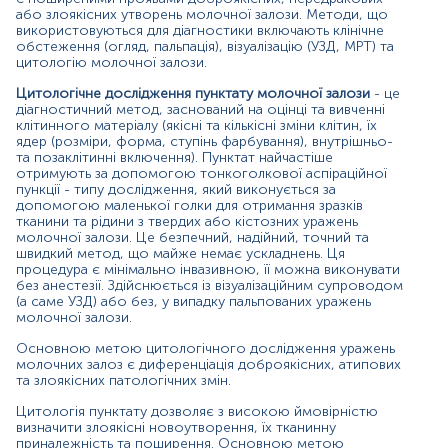
дослідження є встановлення правильного діагнозу,
або злоякісних утворень молочної залози. Методи, що
який дозволить уникнути хірургічного втручання для
використовуються для діагностики включають клінічне
обстеження (огляд, пальпація), візуалізацію (УЗД, МРТ) та
взяття біопсії й допоможе визначити ефективний план
цитологію молочної залози.
лікування та необхідність проведення додаткових
діагностичних досліджень. Крім цього, детальна
Цитологічне дослідження пунктату молочної залози
- це
морфологічна верифікація пухлини перед лікуванням
діагностичний метод, заснований на оцінці та вивченні
допомагає клініцисту у визначенні прогнозу
клітинного матеріалу (якісні та кількісні зміни клітин, їх
захворювання.
ядер (розміри, форма, ступінь фарбування), внутрішньо-
та позаклітинні включення). Пунктат найчастіше
Дослідження є відносно недорогим, тому його можна
отримують за допомогою тонкоголкової аспіраційної
застосовувати для профілактичних оглядів або
пункції - типу дослідження, який виконується за
допомогою маленької голки для отримання зразків
спостереження за станом людей, що входять до групи
тканини та рідини з твердих або кістозних уражень
ризику.
молочної залози. Це безпечний, надійний, точний та
швидкий метод, що майже немає ускладнень. Ця
Показання до призначення:
процедура є мінімально інвазивною, її можна виконувати
без анестезії. Здійснюється із візуалізаційним супроводом
Підозра на онкологічні захворювання молочної
(а саме УЗД) або без, у випадку пальпованих уражень
залози:
молочної залози.
наявність симптомів - ущільнення, що
Основною метою цитологічного дослідження уражень
пальпуються, виділення з сосків, зміна форми
молочних залоз є диференціація доброякісних, атипових
сосків, порушення цілісності шкірних покривів,
та злоякісних патологічних змін.
зміна зовнішнього вигляду й форми молочної
Цитологія пунктату дозволяє з високою ймовірністю
залози, збільшення лімфовузлів, болючість в
визначити злоякісні новоутворення, їх тканинну
області утворень;
приналежність та поширення. Основною метою