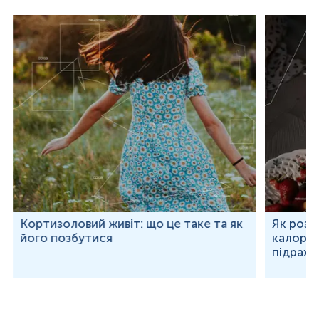
Кортизоловий живіт: що це таке та як
Як розр
його позбутися
калорій
підраху