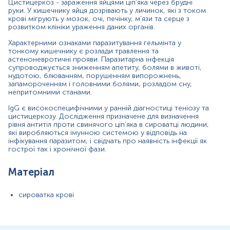
Цистицеркоз - зараження яйцями ціп’яка через брудні
Загальна характеристика
руки. У кишечнику яйця дозрівають у личинок, які з током
крові мігрують у мозок, очі, печінку, м'язи та серце з
Інтерферуючі чинники
розвитком клініки ураження даних органів.
Інтерпретація
Характерними ознаками паразитування гельмінта у
тонкому кишечнику є розлади травлення та
Маркер
астеноневротичні прояви. Паразитарна інфекція
супроводжується зниженням апетиту, болями в животі,
С
ерологічний маркер
для оцінки імунної відповіді на
нудотою, блюванням, порушенням випорожнень,
антигени Taenia solium
запамороченням і головними болями, розладом сну,
непритомними станами.
Показання до призначення
IgG є високоспецифічними у ранній діагностиці​ теніозу та
цистицеркозу. Дослідження призначене для визначення
При наявності неврологічних симптомів
, що
рівня антитіл проти свинячого ціп’яка в сироватці людини,
вказують на ураження центральної нервової
які виробляються імунною системою у відповідь на
системи (
нейроцистицеркоз
): епілептичні напади,
інфікування паразитом, і свідчать про наявність інфекції як
хронічний головний біль, гідроцефалія,
менінгеальні
гострої так і хронічної фази.
симптоми.
Матеріал
За наявності в анамнезі пацієнта інформації про
вживання сирої або недостатньо термічно
обробленої свинини
, особливо в ендемічних
сироватка крові
районах, що є фактором ризику для зараження.
У випадках виявлення характерних
кістозних