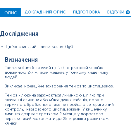
тонкому кишечнику є розлади травлення та
астеноневротичні прояви. Паразитарна інфекція
ДОКЛАДНИЙ ОПИС
ПІДГОТОВКА
ВІДГУКИ
ОПИС
0
супроводжується зниженням апетиту, болями в животі,
нудотою, блюванням, порушенням випорожнень,
запамороченням і головними болями, розладом сну,
непритомними станами.
Дослідження
IgG є високоспецифічними у ранній діагностиці​ теніозу
та цистицеркозу. Дослідження призначене для
Ціп'як свинячий (Taenia solium) IgG
визначення рівня антитіл проти свинячого ціп’яка в
сироватці людини, які виробляються імунною системою
Визначення
у відповідь на інфікування паразитом, і свідчать про
наявність інфекції як гострої так і хронічної фази.
Taenia solium (свинячий ціп’як)- стрічковий черв'як
довжиною 2-7 м, який мешкає у тонкому кишечнику
Матеріал
людей.
сироватка крові
Викликає інфекційне захворення теніоз та цистицеркоз.
Теніоз - людина заражається личинкою ціп'яка при
вживанні свинини або м'яса диких кабанів, погано
Зміст:
термічно обробленого, яке не пройшло ветеринарний
контроль, інвазованого цистицерками. ​У кишечнику
личинка дозріває протягом 2 місяців у дорослого
черв’яка, який може жити до 25-и років з розвитком
Маркер
клініки
Показання до призначення