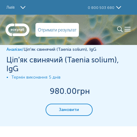
Дослідження
Львів
0 800 503 680
Ціп'як свинячий (Taenia solium) IgG
Визначення
Отримати результат
Taenia solium (свинячий ціп’як)- стрічковий черв'як
довжиною 2-7 м, який мешкає у тонкому кишечнику
людей.
Аналізи
/
Ціп'як свинячий (Taenia solium), IgG
Викликає інфекційне захворення теніоз та цистицеркоз.
Ціп'як свинячий (Taenia solium),
Теніоз - людина заражається личинкою ціп'яка при
IgG
вживанні свинини або м'яса диких кабанів, погано
термічно обробленого, яке не пройшло ветеринарний
Термін виконання
5 днів
контроль, інвазованого цистицерками. ​У кишечнику
личинка дозріває протягом 2 місяців у дорослого
980
.00грн
черв’яка, який може жити до 25-и років з розвитком
клініки
Цистицеркоз - зараження яйцями ціп’яка через брудні
Замовити
руки. У кишечнику яйця дозрівають у личинок, які з
током крові мігрують у мозок, очі, печінку, м'язи та
серце з розвитком клініки ураження даних органів.
Характерними ознаками паразитування гельмінта у