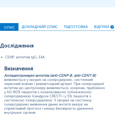
Матеріал
сироватка крові
ДОКЛАДНИЙ ОПИС
ПІДГОТОВКА
ВІДГУКИ
ОПИС
0
Зміст:
Синоніми
Дослідження
Маркер
Показання до призначення
CENP, антитіла IgG, EliA
Загальна характеристика
Визначення
Інтерпретація
Антицентромерні антитіла (anti-CENP-B, anti-CENT-B)
Діапазон вимірювань
виявляються у хворих на склеродермію, системний
червоний вовчак і ревматоїдний артрит. При склеродермії
Синоніми
антитіла до центромеру виявляються, зокрема, приблизно
у 60-80% пацієнтів з локалізованою (обмеженою)
Антицентромерні антитіла (ACA)
склеродермією (синдром CREST) і у 5% пацієнтів з
системною склеродермією. У хворих на системну
склеродермію виявлення даних антитіл вказує на
Маркер
сприятливий прогноз і низьку ймовірність ураження
внутрішніх органів.
Маркер виявлення склеродермії, зокрема синдрому