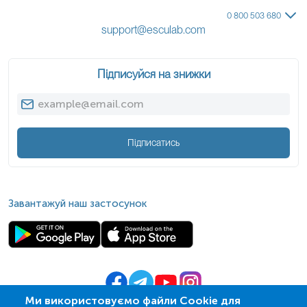
цироз печінки, ревматоїдний артрит.
0 800 503 680
support@esculab.com
Діапазон вимірювань
:
0.4 до ≥ 240 Од/мл
*
Одиниці вимірювання, референтні значення та діапазон
вимірювань можуть змінюватися у відповідності до зміни
Підписуйся на знижки
тест-систем.
Підписатись
Кров відбирається натщесерце (через 8-12 год після прийому
їжі).
Напередодні рекомендовано виключити жирну їжу, стресові
ситуації, прийом алкоголю, паління, прийом ліків, фізичні
Завантажуй наш застосунок
навантаження та обмежити фізичну активність. Якщо відмінити
прийом ліків неможливо, потрібно повідомити про це
адміністратора.
В день дослідження допускається вживання невеликої кількості
води.
Для грудних дітей перед здачею крові витримати максимально
Ми використовуємо файли Cookie для