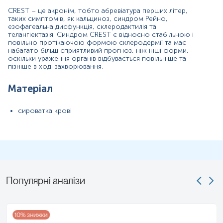
CREST, синдрому Рейно
CREST – це акронім, тобто абревіатура перших літер,
таких симптомів, як кальциноз, синдром Рейно,
Показання до призначення
езофагеальна дисфункція, склеродактилія та
телангіектазія. Синдром CREST є відносно стабільною і
повільно протікаючою формою склеродермії та має
діагностика склеродермії, зокрема синдрому CREST;
набагато більш сприятливий прогноз, ніж інші форми,
оскільки ураження органів відбувається повільніше та
диференційна діагностика синдрому Рейно;
пізніше в ході захворювання.
оцінка ефективності лікування системної склеродермії.
Матеріал
Загальна характеристика
Антицентромерні антитіла (anti-CENP) — це аутоантитіла ,
сироватка крові
що виробляються імунною системою і атакують власні
тканини організму. Дані антитіла є одним із кількох типів
антинуклеарних антитіл, що атакують центромери –
частини хромосом, присутні у ядрі клітин організму.
Дослідження центромер B (CENP), антитіла IgG виявляє та
визначає кількість антицентромерних IgG антитіл у крові,
що підтверджує діагноз типу склеродермії.
Популярні аналізи
Склеродермія (або системний склероз) — група рідкісних
захворювань сполучної тканини. Розрізняють два види
захворювання – дифузну (системну) склеродермію, що
охоплює все тіло, і локалізовану склеродермію. Їх
розпізнають за ступенем ураження шкіри. Антитіла до
10
% знижки
центромеру виявляються приблизно у 60-80% пацієнтів з