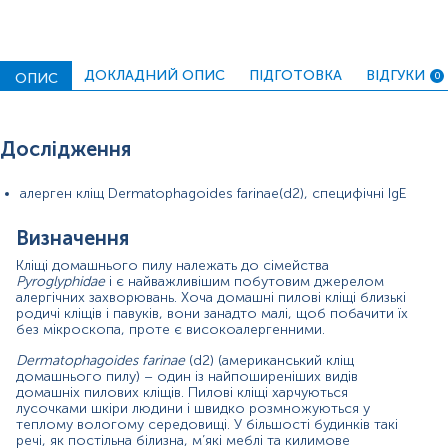
найпоширеніших причин алергічних захворювань у світі,
що вражає верхні та нижні дихальні шляхи, очі, шкіру,
рідше шлунково-кишковий тракт, а також може
викликати анафілаксію.
ДОКЛАДНИЙ ОПИС
ПІДГОТОВКА
ВІДГУКИ
ОПИС
0
Дослідження Специфічні IgE, кліщ домашнього пилу
Dermatophagoides farinae
(d2) виконується методом
ІmmunoCAP – «золотий стандарт» алергодіагностики.
Дослідження
Переваги методики ІmmunoCAP:
ІmmunoCAP дозволяє з високою точністю
алерген кліщ Dermatophagoides farinae(d2), специфічні IgE
виділити тригерні алергени, коректно підібрати
терапію та елімінаційні заходи, що дає змогу
Визначення
суттєво покращити якість життя пацієнта;
кількісний аналіз кожного з окремих алергенів;
Кліщі домашнього пилу належать до сімейства
не має протипоказань до проведення, не несе
Pyroglyphidae
і є найважливішим побутовим джерелом
алергічних захворювань. Хоча домашні пилові кліщі близькі
ризику ускладнень для пацієнта;
родичі кліщів і павуків, вони занадто малі, щоб побачити їх
на результат тесту не впливає прийом топічних
без мікроскопа, проте є високоалергенними.
стероїдів, антигістамінних, гормональних та інших
лікарських препаратів, не залежить від стану
Dermatophagoides farinae
(d2) (американський кліщ
шкіри, вагітності, віку;
домашнього пилу) – один із найпоширеніших видів
дослідження на алергени ІmmunoCAP можна
домашніх пилових кліщів. Пилові кліщі харчуються
проводити під час цвітіння та в гострий період
лусочками шкіри людини і швидко розмножуються у
захворювання.
теплому вологому середовищі. У більшості будинків такі
речі, як постільна білизна, м’які меблі та килимове