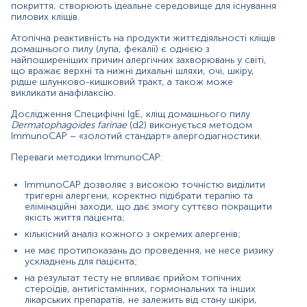
покриття, створюють ідеальне середовище для існування
Матеріал
пилових кліщів.
сироватка крові
Атопічна реактивність на продукти життєдіяльності кліщів
домашнього пилу (лупа, фекалії) є однією з
найпоширеніших причин алергічних захворювань у світі,
що вражає верхні та нижні дихальні шляхи, очі, шкіру,
Зміст:
рідше шлунково-кишковий тракт, а також може
викликати анафілаксію.
Синоніми
Дослідження Специфічні IgE, кліщ домашнього пилу
Dermatophagoides farinae
(d2) виконується методом
Маркер
ІmmunoCAP – «золотий стандарт» алергодіагностики.
Показання до призначення
Переваги методики ІmmunoCAP:
Загальна характеристика
Інтерпретація
ІmmunoCAP дозволяє з високою точністю виділити
тригерні алергени, коректно підібрати терапію та
Діапазон вимірювань
елімінаційні заходи, що дає змогу суттєво покращити
якість життя пацієнта;
Синоніми
кількісний аналіз кожного з окремих алергенів;
Екстракт алергену кліщ домашнього пилу (
d
2
)
не має протипоказань до проведення, не несе ризику
ускладнень для пацієнта;
Маркер
на результат тесту не впливає прийом топічних
стероїдів, антигістамінних, гормональних та інших
Маркер алергії на кліщі домашнього пилу (
d
2)
лікарських препаратів, не залежить від стану шкіри,