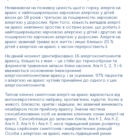
мають підвищений ризик анафілаксії порівняно з іншими
Незважаючи на поживну цінність цього горіху, алергія на
харчовими алергіями, причому понад 90% смертельних
арахіс є найпоширенішою харчовою алергією у дітей
випадків, пов’язаних з харчовою анафілаксією,
віком до 18 років і третьою за поширеністю харчовою
відбуваються у людей, чутливих до арахісу.
алергією у дорослих. Крім того, кількість випадків алергії
на арахіс невпинно зростає в останні роки, що робить її
Близько 30% людей з алергією на арахіс також мають
найпоширенішою харчовою алергією у дітей і другою за
алергію на деревні горіхи (мигдаль, бразильський горіх,
поширеністю харчовою алергією у дорослих. Алергія на
кеш’ю, фундук, пекан, фісташки, волоські горіхи) через
арахіс зазвичай триває все життя і лише близько 20 %
дітей з алергією на арахіс з часом переростають її.
високу гомологічність алергокомпонентів цих рослин.
На даний момент ідентифіковано 16 алергокомпонентів
Дослідження Специфічні IgE, арахіс (f13) виконується
арахісу, більшість з яких – це стійкі до термооброки та
методом ІmmunoCAP – «золотий стандарт»
ферментів травлення запасні білки насіння. Ara h 1, 2, 3 і 6
алергодіагностики.
вважаються основними (мажорними)
алергокомпонентами арахісу, і за оцінками, 97% пацієнтів
Переваги методики ІmmunoCAP:
з алергією на арахіс чутливі принаймні до одного з цих
алергокомпонентів.
ІmmunoCAP дозволяє з високою точністю
виділити тригерні алергени, коректно підібрати
Типові клінічні симптоми алергії на арахіс варіюються від
терапію та елімінаційні заходи, що дає змогу
ангіоневротичного набряку, кропив’янки, нудоти, болю в
животі, блювоти, хрипів і задишки, які зазвичай виникають
суттєво покращити якість життя пацієнта;
незабаром після прийому арахісу. Значна частина
кількісний аналіз кожного з окремих алергенів;
сенсибілізованих осіб не виявляє клінічних ознак алергії на
не має протипоказань до проведення, не несе
арахіс. Сенсибілізація до запасних білків, Ara h 1, Ara h 2,
ризику ускладнень для пацієнта;
Ara h 3, Ara h 6 і Ara h 7, несе підвищений ризик розвитку
на результат тесту не впливає прийом топічних
більш серйозних симптомів і анафілактичних реакцій.
стероїдів, антигістамінних, гормональних та інших
Особи з алергією на арахіс мають підвищений ризик