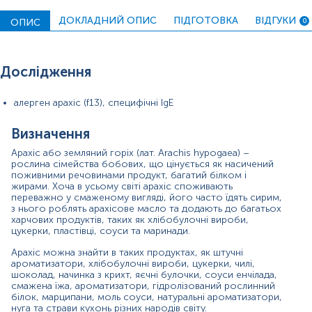
дітей віком до 18 років і третьою за поширеністю
харчовою алергією у дорослих. Крім того, кількість
ДОКЛАДНИЙ ОПИС
ПІДГОТОВКА
ВІДГУКИ
ОПИС
0
випадків алергії на арахіс невпинно зростає в останні
роки, що робить її найпоширенішою харчовою
алергією у дітей і другою за поширеністю харчовою
алергією у дорослих. Алергія на арахіс зазвичай триває
Дослідження
все життя і лише близько 20 % дітей з алергією на
арахіс з часом переростають її.
алерген арахіс (f13), специфічні IgE
На даний момент ідентифіковано 16
алергокомпонентів арахісу, більшість з яких – це стійкі
Визначення
до термооброки та ферментів травлення запасні білки
насіння. Ara h 1, 2, 3 і 6 вважаються основними
Арахіс або земляний горіх (лат. Arachis hypogaea) –
(мажорними) алергокомпонентами арахісу, і за
рослина сімейства бобових, що цінується як насичений
оцінками, 97% пацієнтів з алергією на арахіс чутливі
поживними речовинами продукт, багатий білком і
принаймні до одного з цих алергокомпонентів.
жирами. Хоча в усьому світі арахіс споживають
переважно у смаженому вигляді, його часто їдять сирим,
з нього роблять арахісове масло та додають до багатьох
Типові клінічні симптоми алергії на арахіс варіюються
харчових продуктів, таких як хлібобулочні вироби,
від ангіоневротичного набряку, кропив’янки, нудоти,
цукерки, пластівці, соуси та маринади.
болю в животі, блювоти, хрипів і задишки, які зазвичай
виникають незабаром після прийому арахісу. Значна
Арахіс можна знайти в таких продуктах, як штучні
частина сенсибілізованих осіб не виявляє клінічних
ароматизатори, хлібобулочні вироби, цукерки, чилі,
ознак алергії на арахіс. Сенсибілізація до запасних
шоколад, начинка з крихт, яєчні булочки, соуси енчілада,
білків, Ara h 1, Ara h 2, Ara h 3, Ara h 6 і Ara h 7, несе
смажена їжа, ароматизатори, гідролізований рослинний
підвищений ризик розвитку більш серйозних симптомів
білок, марципани, моль соуси, натуральні ароматизатори,
нуга та страви кухонь різних народів світу.
і анафілактичних реакцій. Особи з алергією на арахіс