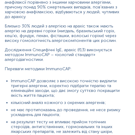
лікарських препаратів, не залежить від стану
анафілаксії порівняно з іншими харчовими алергіями,
шкіри, вагітності, віку;
причому понад 90% смертельних випадків, пов’язаних з
харчовою анафілаксією, відбуваються у людей, чутливих
дослідження на алергени ІmmunoCAP можна
до арахісу.
проводити під час цвітіння та в гострий період
захворювання.
Близько 30% людей з алергією на арахіс також мають
алергію на деревні горіхи (мигдаль, бразильський горіх,
Матеріал
кеш’ю, фундук, пекан, фісташки, волоські горіхи) через
високу гомологічність алергокомпонентів цих рослин.
сироватка крові
Дослідження Специфічні IgE, арахіс (f13) виконується
методом ІmmunoCAP – «золотий стандарт»
алергодіагностики.
Зміст:
Переваги методики ІmmunoCAP:
Синоніми
ІmmunoCAP дозволяє з високою точністю виділити
тригерні алергени, коректно підібрати терапію та
Маркер
елімінаційні заходи, що дає змогу суттєво покращити
Показання до призначення
якість життя пацієнта;
Загальна характеристика
кількісний аналіз кожного з окремих алергенів;
Інтерпретація
не має протипоказань до проведення, не несе ризику
ускладнень для пацієнта;
Діапазон вимірювань
на результат тесту не впливає прийом топічних
стероїдів, антигістамінних, гормональних та інших
Синоніми
лікарських препаратів, не залежить від стану шкіри,