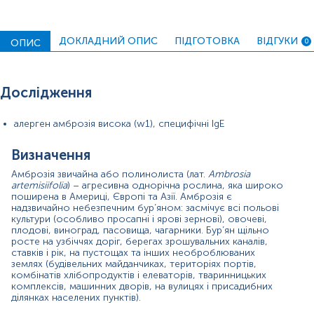
Амброзія визнана потенційним тригером для алергічної
реакції І типу, яка зазвичай виникає в кінці літнього та
триває до середини осіннього сезону. Сенсибілізація
ДОКЛАДНИЙ ОПИС
ПІДГОТОВКА
ВІДГУКИ
ОПИС
0
до пилку амброзії визнана серйозною проблемою для
здоров’я в усіх вікових групах, включаючи дітей,
підлітків і дорослих, в країнах Європи та в Америці,
спричиняючи алергічний риніт та астму.
Дослідження
Виявлено численні алергокомпоненти
A. artemisiifolia
, з
алерген амброзія висока (w1), специфічні IgE
яких 22 вже добре розпізнані, а 6 позначено як основні
(мажорні). З усіх алергокомпонентів Amb a 1
вважається алергокомпонентом першорядної
Визначення
важливості, оскільки 95% людей, чутливих до амброзії,
Амброзія звичайна або полинолиста (лат.
Ambrosia
мають підвищений рівень специфічних IgE і позитивні
artemisiifolia
) – агресивна однорічна рослина, яка широко
результати шкірних проб до Amb a 1.
поширена в Америці, Європі та Азії. Амброзія є
надзвичайно небезпечним бур’яном: засмічує всі польові
Алергенспецифічна імунотерапія (AIT), симптоматичні
культури (особливо просапні і ярові зернові), овочеві,
препарати та уникнення алергенів є основними
плодові, виноград, пасовища, чагарники. Бур’ян щільно
стратегіями профілактики та лікування алергічного
росте на узбіччях доріг, берегах зрошувальних каналів,
риніту та астми, спричинених амброзією.
ставків і рік, на пустощах та інших необроблюваних
землях (будівельних майданчиках, територіях портів,
Існує значна перехресна реактивність між пилком
комбінатів хлібопродуктів і елеваторів, тваринницьких
амброзії звичайної та пилком полину, болотника та
комплексів, машинних дворів, на вулицях і присадибних
інших трав.
ділянках населених пунктів).