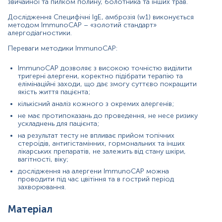
звичайної та пилком полину, болотника та інших трав.
Зміст:
Дослідження Специфічні IgE, амброзія (
w
1) виконується
методом ІmmunoCAP – «золотий стандарт»
алергодіагностики.
Синоніми
Переваги методики ІmmunoCAP:
Маркер
Показання до призначення
ІmmunoCAP дозволяє з високою точністю виділити
тригерні алергени, коректно підібрати терапію та
Загальна характеристика
елімінаційні заходи, що дає змогу суттєво покращити
Інтерпретація
якість життя пацієнта;
Діапазон вимірювань
кількісний аналіз кожного з окремих алергенів;
не має протипоказань до проведення, не несе ризику
Синоніми
ускладнень для пацієнта;
на результат тесту не впливає прийом топічних
Екстракт алергену пилок амброзії звичайної (
w
1)
стероїдів, антигістамінних, гормональних та інших
лікарських препаратів, не залежить від стану шкіри,
Маркер
вагітності, віку;
дослідження на алергени ІmmunoCAP можна
Маркер алергії на пилок амброзії (
w
1
)
проводити під час цвітіння та в гострий період
захворювання.
Показання до призначення
Матеріал
оцінка ризику розвитку алергічних реакцій на пилок