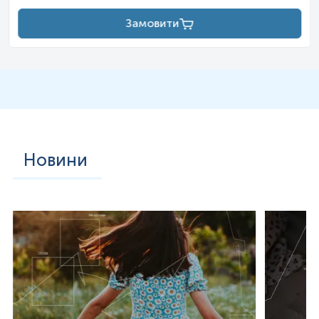
основною причиною важкої респіраторної алергії І типу,
при цьому частота сенсибілізації IgE постійно зростає. Це
Замовити
одна з основних причин сезонного алергічного риніту
(АР) і пов’язаного з ним алергічного кон’юнктивіту.
Крім того, якщо у пацієнта наявна сенсибілізація до пилку
амброзії, пилок інших рослин, зокрема бур’янів, може
спровокувати астму або посилити її симптоми, такі як
кашель і хрипи.
Також у сенсибілізованих до амброзії осіб після вживання
свіжих фруктів та сирих овочів може виникати свербіж у
роті або горлі через синдром оральної алергії (ОАС), який
іноді називають синдромом харчової алергії на пилок.
Новини
Цей стан спричинений реакцією імунної системи на схожі
білки або компоненти, що містяться в різних алергенах.
Це досить поширене явище, зокрема, близько 25 % дітей
з алергічним ринітом також страждають на ОАС.
Поширеними рослинними продуктами, які спричиняють
ОАС через наявність сенсибілізації до амброзії звичайної,
є диня, соя, кавун, цитрусові, банан, ананас, хурма, цукіні,
помідори, фундук, арахіс, кукурудза та багато інших.
МОЛЕКУЛЯРНА ДІАГНОСТИКА
Амброзія містить різноманітного типу
алергокомпоненти. Серед них 22 алергокомпоненти вже
добре встановлені, а 6 вважаються основними
(мажорними) – Amb a 1, Amb a 3, Amb a 4, Amb a 5, Amb a