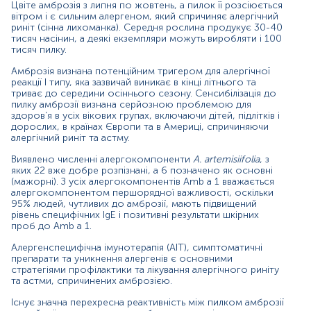
Цвіте амброзія з липня по жовтень, а пилок її розсіюється
Дослідження Специфічні IgE, амброзія (
1) виконується
w
вітром і є сильним алергеном, який спричиняє алергічний
методом ІmmunoCAP – «золотий стандарт»
риніт (сінна лихоманка). Середня рослина продукує 30-40
алергодіагностики.
тисяч насінин, а деякі екземпляри можуть виробляти і 100
тисяч пилку.
Переваги методики ІmmunoCAP:
Амброзія визнана потенційним тригером для алергічної
ІmmunoCAP дозволяє з високою точністю
реакції І типу, яка зазвичай виникає в кінці літнього та
виділити тригерні алергени, коректно підібрати
триває до середини осіннього сезону. Сенсибілізація до
терапію та елімінаційні заходи, що дає змогу
пилку амброзії визнана серйозною проблемою для
суттєво покращити якість життя пацієнта;
здоров’я в усіх вікових групах, включаючи дітей, підлітків і
кількісний аналіз кожного з окремих алергенів;
дорослих, в країнах Європи та в Америці, спричиняючи
алергічний риніт та астму.
не має протипоказань до проведення, не несе
ризику ускладнень для пацієнта;
Виявлено численні алергокомпоненти
A. artemisiifolia
, з
на результат тесту не впливає прийом топічних
яких 22 вже добре розпізнані, а 6 позначено як основні
стероїдів, антигістамінних, гормональних та інших
(мажорні). З усіх алергокомпонентів Amb a 1 вважається
лікарських препаратів, не залежить від стану
алергокомпонентом першорядної важливості, оскільки
шкіри, вагітності, віку;
95% людей, чутливих до амброзії, мають підвищений
дослідження на алергени ІmmunoCAP можна
рівень специфічних IgE і позитивні результати шкірних
проб до Amb a 1.
проводити під час цвітіння та в гострий період
захворювання.
Алергенспецифічна імунотерапія (AIT), симптоматичні
препарати та уникнення алергенів є основними
Матеріал
стратегіями профілактики та лікування алергічного риніту
та астми, спричинених амброзією.
сироватка крові
Існує значна перехресна реактивність між пилком амброзії