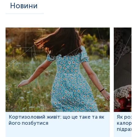
Новини
Кортизоловий живіт: що це таке та як
Як розр
його позбутися
калорій
підраху