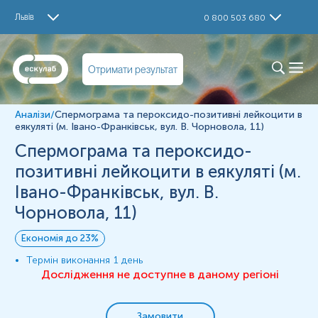
Дослідження
Львів
0 800 503 680
Пероксидо-позитивні лейкоцити в еякуляті
(напівкількісний, LeucoScreen Plus) (м. Івано-
Франківськ, вул. В. Чорновола, 11)
Отримати результат
Спермограма (м. Івано-Франківськ, вул. В. Чорновола,
11)
Матеріал
Аналізи
/
Спермограма та пероксидо-позитивні лейкоцити в
еякуляті (м. Івано-Франківськ, вул. В. Чорновола, 11)
Спермограма та пероксидо-
*
Одиниці вимірювання, референтні значення та діапазон
вимірювань можуть змінюватися у відповідності до зміни
позитивні лейкоцити в еякуляті (м.
тест-систем.
Івано-Франківськ, вул. В.
Чорновола, 11)
Економія до 23%
Термін виконання
1 день
Дослідження не доступне в даному регіоні
Замовити