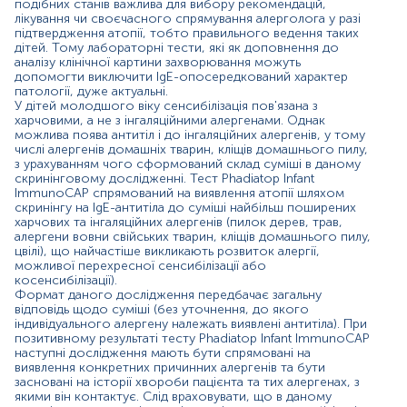
Дослідження Скринінг змішаної алергії для дітей
подібних станів важлива для вибору рекомендацій,
Phadiatop infant/Фадіатоп інфант виконується методом
лікування чи своєчасного спрямування алерголога у разі
підтвердження атопії, тобто правильного ведення таких
ІmmunoCAP – «золотий стандарт» алергодіагностики.
дітей. Тому лабораторні тести, які як доповнення до
аналізу клінічної картини захворювання можуть
Переваги методики ІmmunoCAP:
допомогти виключити IgE-опосередкований характер
патології, дуже актуальні.
ІmmunoCAP дозволяє з високою точністю
У дітей молодшого віку сенсибілізація пов'язана з
виділити тригерні алергени, коректно підібрати
харчовими, а не з інгаляційними алергенами. Однак
терапію та елімінаційні заходи, що дає змогу
можлива поява антитіл і до інгаляційних алергенів, у тому
суттєво покращити якість життя пацієнта;
числі алергенів домашніх тварин, кліщів домашнього пилу,
кількісний аналіз кожного з окремих алергенів;
з урахуванням чого сформований склад суміші в даному
не має протипоказань до проведення, не несе
скринінговому дослідженні. Тест Phadiatop Infant
ризику ускладнень для пацієнта;
ImmunoCAP спрямований на виявлення атопії шляхом
скринінгу на IgE-антитіла до суміші найбільш поширених
на результат тесту не впливає прийом топічних
харчових та інгаляційних алергенів (пилок дерев, трав,
стероїдів, антигістамінних, гормональних та інших
алергени вовни свійських тварин, кліщів домашнього пилу,
лікарських препаратів, не залежить від стану
цвілі), що найчастіше викликають розвиток алергії,
шкіри, вагітності, віку;
можливої ​​перехресної сенсибілізації або
дослідження на алергени ІmmunoCAP можна
косенсибілізації).
проводити під час цвітіння та в гострий період
Формат даного дослідження передбачає загальну
захворювання.
відповідь щодо суміші (без уточнення, до якого
індивідуального алергену належать виявлені антитіла). При
Матеріал
позитивному результаті тесту Phadiatop Infant ImmunoCAP
наступні дослідження мають бути спрямовані на
виявлення конкретних причинних алергенів та бути
сироватка крові
засновані на історії хвороби пацієнта та тих алергенах, з
якими він контактує. Слід враховувати, що в даному