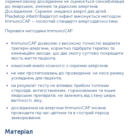
скринінговому дослідженні не оцінюється сенсибілізація
до лікарських, хімічних та рідкісних алергенів.
*
Одиниці вимірювання, референтні значення та діапазон
Дослідження Скринінг змішаної алергії для дітей
вимірювань можуть змінюватися у відповідності до зміни
Phadiatop infant/Фадіатоп інфант виконується методом
тест-систем.
ІmmunoCAP – «золотий стандарт» алергодіагностики.
Переваги методики ІmmunoCAP:
ІmmunoCAP дозволяє з високою точністю виділити
тригерні алергени, коректно підібрати терапію та
Кров відбирається натщесерце (через 8-12 год після прийому
елімінаційні заходи, що дає змогу суттєво покращити
їжі).
якість життя пацієнта;
Напередодні рекомендовано виключити жирну їжу, стресові
кількісний аналіз кожного з окремих алергенів;
ситуації, прийом алкоголю, паління, прийом ліків, фізичні
не має протипоказань до проведення, не несе ризику
навантаження та обмежити фізичну активність. Якщо відмінити
ускладнень для пацієнта;
прийом ліків неможливо, потрібно повідомити про це
на результат тесту не впливає прийом топічних
адміністратора.
стероїдів, антигістамінних, гормональних та інших
лікарських препаратів, не залежить від стану шкіри,
В день дослідження допускається вживання невеликої кількості
вагітності, віку;
води.
дослідження на алергени ІmmunoCAP можна
проводити під час цвітіння та в гострий період
Для грудних дітей перед здачею крові витримати максимально
захворювання.
можливу паузу між годуваннями.
Матеріал
Дітей до 5 років перед здачею крові бажано поїти чистою
негазованою водою (порціями до 150-200 мл протягом 30 хв).