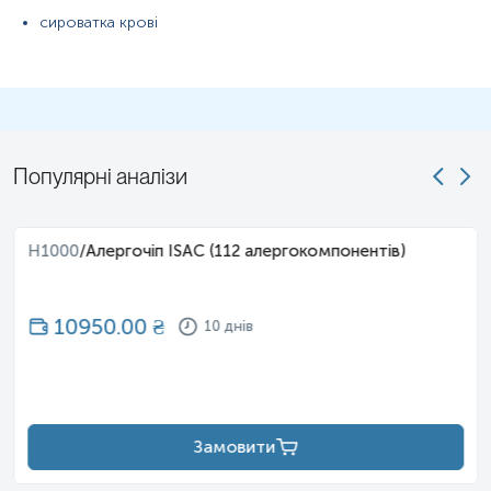
сироватка крові
Примітка!
Відбір матеріалу бажано проводити до проведення
будь-яких медичних діагностичних маніпуляцій.
Застереження!
Самостійно проводити відбір не рекомендується,
для гарантування правильного результату відбір має провести
спеціаліст – медична сестра, лікар тощо.
Популярні аналізи
H1000
/
Алергочіп ISAC (112 алергокомпонентів)
10950.00
₴
10 днів
Замовити