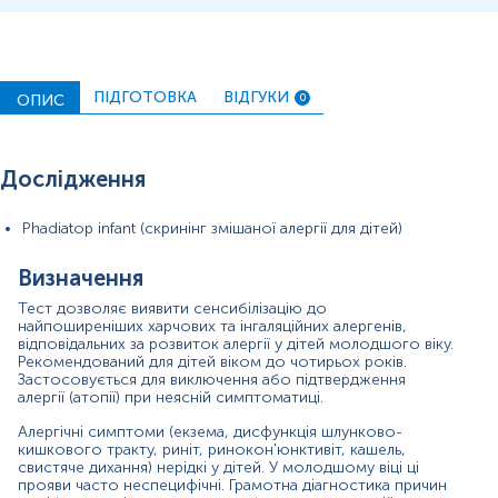
У дітей молодшого віку сенсибілізація пов'язана з
харчовими, а не з інгаляційними алергенами. Однак
можлива поява антитіл і до інгаляційних алергенів, у
тому числі алергенів домашніх тварин, кліщів
домашнього пилу, з урахуванням чого сформований
ПІДГОТОВКА
ВІДГУКИ
ОПИС
0
склад суміші в даному скринінговому дослідженні. Тест
Phadiatop Infant ImmunoCAP спрямований на
виявлення атопії шляхом скринінгу на IgE-антитіла до
суміші найбільш поширених харчових та інгаляційних
Дослідження
алергенів (пилок дерев, трав, алергени вовни свійських
тварин, кліщів домашнього пилу, цвілі), що найчастіше
викликають розвиток алергії, можливої ​​перехресної
Phadiatop infant (скринінг змішаної алергії для дітей)
сенсибілізації або косенсибілізації).
Формат даного дослідження передбачає загальну
Визначення
відповідь щодо суміші (без уточнення, до якого
індивідуального алергену належать виявлені антитіла).
Тест дозволяє виявити сенсибілізацію до
При позитивному результаті тесту Phadiatop Infant
найпоширеніших харчових та інгаляційних алергенів,
ImmunoCAP наступні дослідження мають бути
відповідальних за розвиток алергії у дітей молодшого віку.
Рекомендований для дітей віком до чотирьох років.
спрямовані на виявлення конкретних причинних
Застосовується для виключення або підтвердження
алергенів та бути засновані на історії хвороби пацієнта
алергії (атопії) при неясній симптоматиці.
та тих алергенах, з якими він контактує. Слід
враховувати, що в даному скринінговому дослідженні
Алергічні симптоми (екзема, дисфункція шлунково-
не оцінюється сенсибілізація до лікарських, хімічних та
кишкового тракту, риніт, ринокон'юнктивіт, кашель,
рідкісних алергенів.
свистяче дихання) нерідкі у дітей. У молодшому віці ці
прояви часто неспецифічні. Грамотна діагностика причин