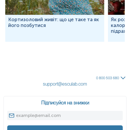
Кортизоловий живіт: що це таке та як
Як розр
його позбутися
калорій
підраху
0 800 503 680
support@esculab.com
Підписуйся на знижки