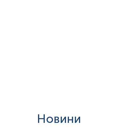
Прийом відбору зразка:
пн.-чт.
Новини