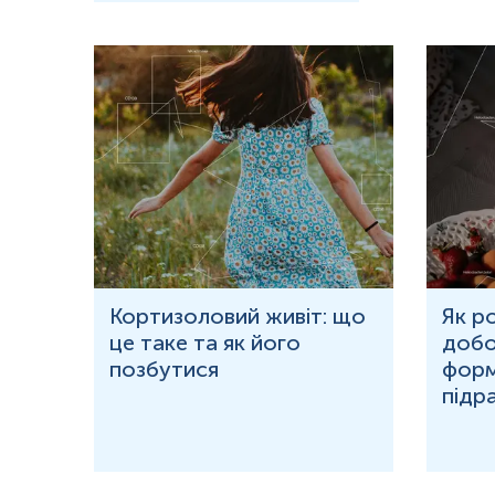
ю
Кортизоловий живіт: що
Як р
це таке та як його
добо
ня у
позбутися
форм
підр