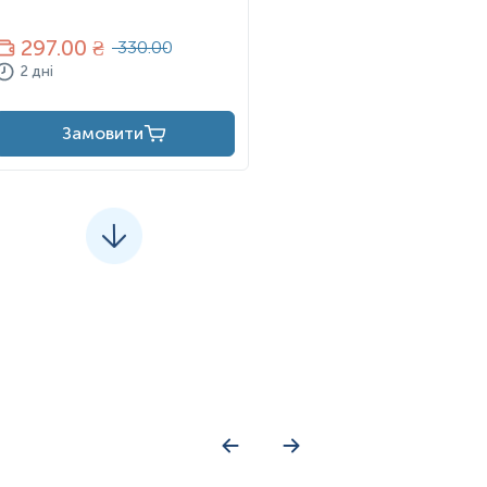
297
.00 ₴
330.00
2 дні
Замовити