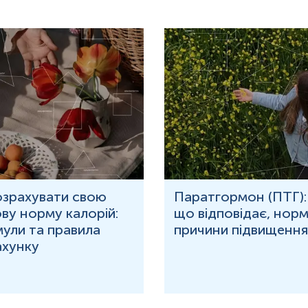
озрахувати свою
Паратгормон (ПТГ):
ву норму калорій:
що відповідає, норм
ули та правила
причини підвищення
ахунку