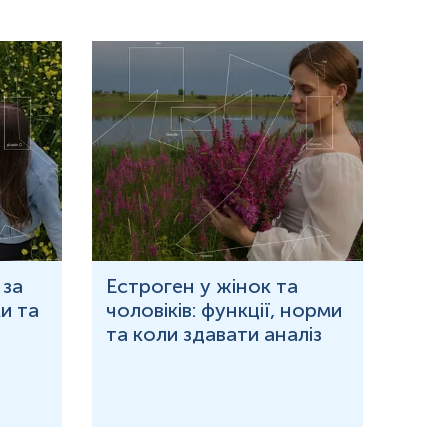
 за
Естроген у жінок та
Що 
и та
чоловіків: функції, норми
дор
та коли здавати аналіз
озн