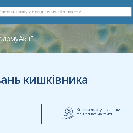
додому
Акції
нь можуть змінюватися у відповідності до зміни тест-систем.
ань кишківника
Знижка доступна тільки
игельмінтними препаратами.
при оплаті на сайті
ися у день дефекації.
ції, відбір проби проводять у консервант.
ений консервантом на ½.