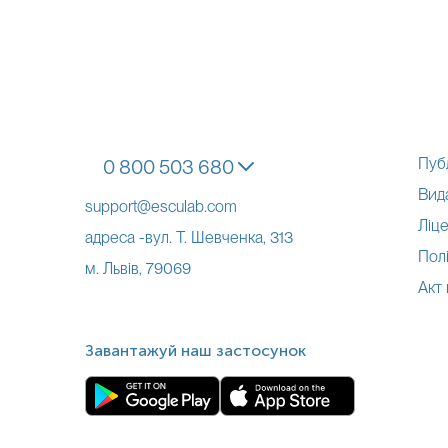
Пуб
0 800 503 680
Вид
support@esculab.com
Ліце
адреса -вул. Т. Шевченка, 313
Полі
м. Львів, 79069
Акт
Завантажуй наш застосунок