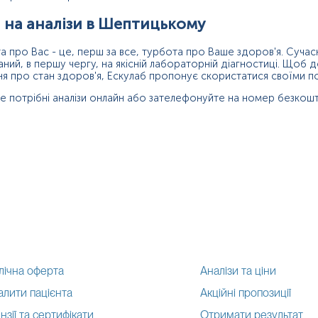
 на аналізи в Шептицькому
а про Вас - це, перш за все, турбота про Ваше здоров'я. Сучас
аний, в першу чергу, на якісній лабораторній діагностиці. Щоб 
ня про стан здоров'я, Ескулаб пропонує скористатися своїми по
е потрібні аналізи онлайн або зателефонуйте на номер безкошто
лічна оферта
Аналізи та ціни
алити пацієнта
Акційні пропозиції
нзії та сертифікати
Отримати результат