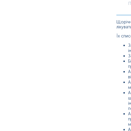
П
Щорічна
лікуват
Їх спис
З
і
З
Б
п
А
в
А
м
А
щ
і
п
А
п
м
А