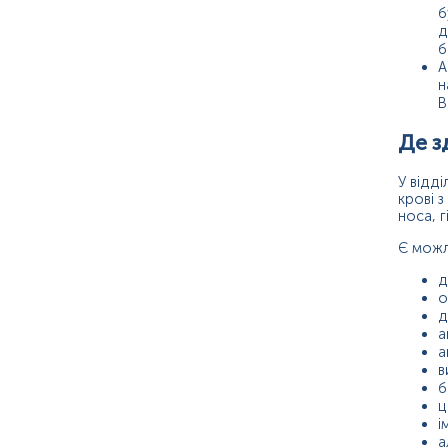
б
д
б
А
н
В
Де з
У відд
крові з
носа, г
Є можли
д
о
д
а
а
в
б
ц
і
а