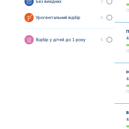
Без вихідних
1
П
Урогенітальний відбір
4
п
Відбір у дітей до 1 року
4
П
м
П
в