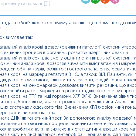
ереглянути на мапі
 здача обов'язкового мінімуму аналізів – це норма, що дозволяє
и.
ок виглядає так:
агальний аналіз крові дозволяє виявити патології системи утворе
нфекційних процесів в організмі, розвиток алергічних реакцій.
агальний аналіз сечі дає змогу оцінити стан видільної системи 
іохімічний аналіз крові дозволяє визначити вміст вітамінів і мікро
роцеси обміну жирів, розвиток гострого запалення, ревматичн
наліз крові на маркери гепатитів В і С, а також ВІЛ. Пацієнти, я
ідвідують стоматолога, клієнти тату-салонів, студій краси, нал
наліз крові на онкомаркери дозволяє виявити речовини, що ви
оже знайти ракові маркери на різних стадіях патологічних проце
наліз крові на ТТГ та інші гормони, ХГЛ (ХГЧ). Визначення рівн
итоподібної залози, яка контролює організм людини. Аналіз інши
нших системах людського тіла. Визначення ХГЛ (хоріонічний го
еревірити, чи жінка вагітна.
наліз ДНК, як генетичний тест. За допомогою аналізу людської
ротікання патологічних процесів, визначити генетичну схильність
ожна зробити аналіз на визначення статі дитини, взявши кров мат
наліз калу на дисбактеріоз, ентеробіоз. Перш за все, слід пам’