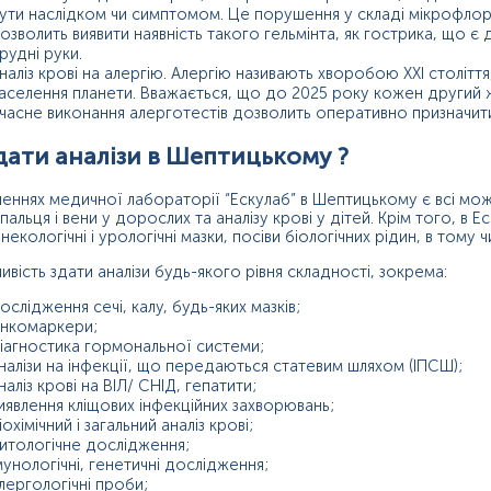
ути наслідком чи симптомом. Це порушення у складі мікрофлори
озволить виявити наявність такого гельмінта, як гострика, що 
рудні руки.
наліз крові на алергію. Алергію називають хворобою ХХІ століт
аселення планети. Вважається, що до 2025 року кожен другий жи
часне виконання алерготестів дозволить оперативно призначити 
дати аналізи в Шептицькому ?
іленнях медичної лабораторії “Ескулаб” в Шептицькому є всі мо
 пальця і вени у дорослих та аналізу крові у дітей. Крім того, в Ес
інекологічні і урологічні мазки, посіви біологічних рідин, в тому 
вість здати аналізи будь-якого рівня складності, зокрема:
ослідження сечі, калу, будь-яких мазків;
нкомаркери;
іагностика гормональної системи;
налізи на інфекції, що передаються статевим шляхом (ІПСШ);
наліз крові на ВІЛ/ СНІД, гепатити;
иявлення кліщових інфекційних захворювань;
іохімічний і загальний аналіз крові;
итологічне дослідження;
мунологічні, генетичні дослідження;
лергологічні проби;