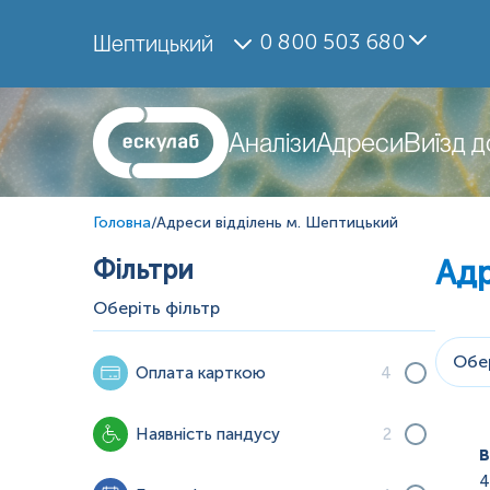
0 800 503 680
Шептицький
Аналізи
Адреси
Виїзд 
Головна
/
Адреси відділень м. Шептицький
Фільтри
Адр
Оберіть фільтр
Обер
Оплата карткою
4
Наявність пандусу
2
в