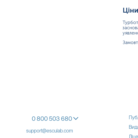
Ціни
Турбот
заснов
уявлен
Замовт
Пуб
0 800 503 680
Вид
support@esculab.com
Ліце