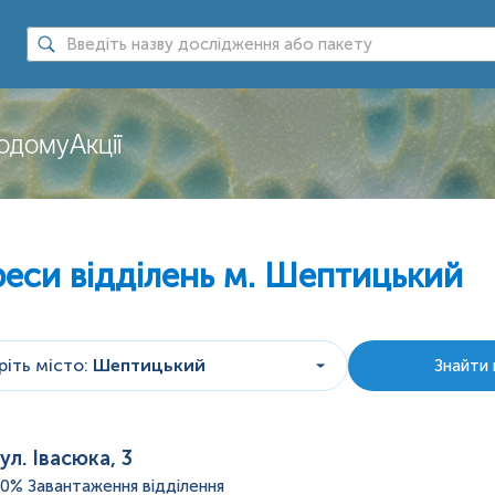
додому
Акції
еси відділень
м. Шептицький
іть місто
:
Шептицький
Знайти 
ул. Івасюка, 3
40%
Завантаження відділення