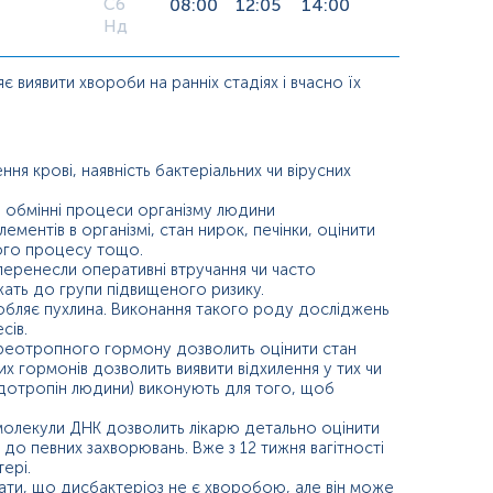
Сб
08:00
12:05
14:00
Нд
 виявити хвороби на ранніх стадіях і вчасно їх
ння крові, наявність бактеріальних чи вірусних
та обмінні процеси організму людини
елементів в організмі, стан нирок, печінки, оцінити
ого процесу тощо.
кі перенесли оперативні втручання чи часто
ежать до групи підвищеного ризику.
робляє пухлина. Виконання такого роду досліджень
сів.
я тиреотропного гормону дозволить оцінити стан
х гормонів дозволить виявити відхилення у тих чи
надотропін людини) виконують для того, щоб
 молекули ДНК дозволить лікарю детально оцінити
 до певних захворювань. Вже з 12 тижня вагітності
ері.
ятати, що дисбактеріоз не є хворобою, але він може