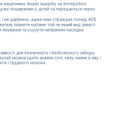
 кишечника. Аналіз зішкрібу на ентеробіоз
є дуже поширеним у дітей та передається через
тя, і не даремно, адже нею страждає понад 40%
тель планети матиме той чи інший вид алергії.
лікування та усунути неприємні наслідки.
жливості для безпечного і безболісного забору
кулаб можна здати аналізи сечі, калу, мазки із зіву і
числі і грудного молока.