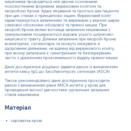
кишечника проводиться між двома основними
сироватка крові
нозологічними формами: виразковим колітом та
хворобою Крона. Адже лікування та прогноз для пацієнта
при цих станах є принципово іншим. Виразковий коліт
характеризується запаленням та виразками у верхніх шарах
Зміст:
слизової оболонки ободової та прямої кишки. При
хворобі Крона великі вогнища запалення кишківника з
гранульомами поширюються вздовж усього шлунково-
Маркер
кишкового тракту. Ділянки запалення при хворобі Крона
асиметричні, сегментарні та можуть межувати зі
Показання до призначення
здоровими ділянками, на відміну від виразкового коліту,
Загальна характеристика
при якому запалення є симетричним та безперервним,
часто з ураженням проксимального відділу прямої кишки.
Інтерпретація
Дане дослідження доцільно здавати разом із визначенням
Маркер
антитіл класу IgG до Saccharomyces cerevisiae (ASCA).
Маркер активації мукозального імунітету кишківника та
Також рекомендовано дане дослідження проходити
агресивного перебігу захворювання, що найчастіше
разом з визначенням рівня ANCA антитіл у крові для
виникає при хворобі Крона.
проведення якісної діагностики органічних запальних
станів кишківника.
Показання до призначення
Матеріал
при підозрі на хворобу Крона у пацієнта з
сироватка крові
неспецифічними шлунково-кишковими симптомами,
при невизначеному коліті або негранулематозному
ураженні кишечника