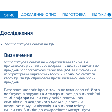
клінічною активністю процесу. Крім антитіл до антигенів
дріжджів, при хворобі Крона з'являються антитіла до
інших мікроорганізмів шлунково-кишкового тракту. Так,
при цьому захворюванні відзначають появу антитіл до
ДОКЛАДНИЙ ОПИС
ПІДГОТОВКА
ВІДГУКИ
ОПИС
0
антигенів кишкової палички, псевдомонад, а також
антигенів полісахаридної стінки багатьох інших
мікроорганізмів. Основними антигенами для ASCA є
Дослідження
компоненти полісахаридів дріжджів (маннани дріжджів).
Визначення антитіл до сахароміцетів може бути
Saccharomyces cerevisiae IgA
використане в комплексі досліджень для
диференціальної діагностики хвороби Крона та
неспецифічного виразкового коліту. На відміну від
Визначення
пацієнтів із хворобою Крона, ASCA у хворих на
accharomyces cerevisiae – одноклітинні гриби, які
виразковий коліт зустрічається рідше, ніж у 10%
проживають у кишківнику людини. Визначення антитіл до
випадків. Також рідко вони зустрічаються при
дріжджів Saccharomyces cerevisiae (ASCA) є основним
первинному біліарному цирозі, первинному холангіті,
лабораторним маркером хвороби Крона, бо антитіла
що склерозує, целіакії. У діагностиці запальних
класу IgG та IgA спрямовані проти клітинної мембрани
захворювань кишечника виявлення антитіл до
дріжджів.
сахароміцетів може бути доповнено виявленням
Патогенез хвороби Крона точно не встановлений. Його
антитіл до цитоплазми нейтрофілів класів IgG та IgA
пов'язують з порушенням толерантності до антигенів їжі
(ANCA).
та мікрофлори кишечника у осіб з генетичною
схильністю, внаслідок чого має місце постійна
Отже, диференціальний діагноз запального
неадекватна імунна відповідь на антигени вмісту
захворювання кишечника проводиться між двома
кишечника. Антитіла до сахароміцетів можуть бути