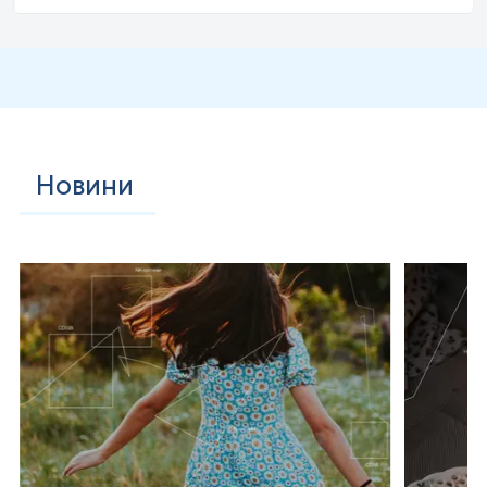
Протягом тривалого часу S. cerevisiae вважався виключно
сапрофітним видом, проте за останні два десятиліття
його роль у складі мікробіоти шлунково-кишкового
тракту людини активно переглядається. У нормі ці дріжджі
входять до складу мікотіома кишківника — сукупності
грибкових мікроорганізмів, які співіснують із
бактеріальною мікрофлорою в симбіотичних або
коменсальних взаємозв’язках. Частота виділення S.
cerevisiae з фекалій здорових осіб становить до 25%,
однак його чисельність є значно нижчою порівняно з
Новини
бактеріальними компонентами мікробіоти. S. cerevisiae
бере участь у метаболізмі вуглеводів і азотистих сполук,
утворенні вітамінів (зокрема групи B), ферментів і
біологічно активних молекул, а також може впливати на
імунну регуляцію шляхом взаємодії з клітинами слизової
оболонки кишківника. У експериментальних моделях
було показано, що окремі штами S. cerevisiae можуть
знижувати експресію прозапальних цитокінів, посилювати
бар’єрну функцію епітелію, інгібувати колонізацію
патогенних мікроорганізмів, таких як Clostridioides
difficile або Salmonella spp. Проте у пацієнтів із запальними
захворюваннями кишківника, зокрема хворобою Крона,
відзначається підвищена імуногенність до S. cerevisiae, що
проявляється утворенням специфічних антитіл — ASCA
(anti-Saccharomyces cerevisiae antibodies), переважно
класів IgA та IgG. Наявність цих антитіл асоціюється з більш
агресивним перебігом захворювання, формуванням