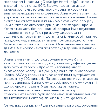
основними нозологічними формами: виразковим
представлені класами IgG або IgA (частіше IgG), загальна
колітом та хворобою Крона. Адже лікування та
специфічність понад 90%. Відомо, що антитіла до
прогноз для пацієнта при цих станах є принципово
сахароміцетів часто виявляють у родичів хворих на
іншим. Виразковий коліт характеризується запаленням
запальні захворювання кишечника. Вони можуть з’являтися
та виразками у верхніх шарах слизової оболонки
у крові до початку клінічних проявів захворювання. Рівень
антитіл не співставний із клінічною активністю процесу.
ободової та прямої кишки. При хворобі Крона великі
Крім антитіл до антигенів дріжджів, при хворобі Крона
вогнища запалення кишківника з гранульомами
з'являються антитіла до інших мікроорганізмів шлунково-
поширюються вздовж усього шлунково-кишкового
кишкового тракту. Так, при цьому захворюванні
тракту. Ділянки запалення при хворобі Крона
відзначають появу антитіл до антигенів кишкової палички,
асиметричні, сегментарні та можуть межувати зі
псевдомонад, а також антигенів полісахаридної стінки
здоровими ділянками, на відміну від виразкового
багатьох інших мікроорганізмів. Основними антигенами
коліту, при якому запалення є симетричним та
для ASCA є компоненти полісахаридів дріжджів (маннани
безперервним, часто з ураженням проксимального
дріжджів).
відділу прямої кишки.
Визначення антитіл до сахароміцетів може бути
використане в комплексі досліджень для диференціальної
Дане дослідження доцільно здавати разом із
діагностики хвороби Крона та неспецифічного
визначенням антитіл класу IgG до Saccharomyces
виразкового коліту. На відміну від пацієнтів із хворобою
cerevisiae (ASCA).
Крона, ASCA у хворих на виразковий коліт зустрічається
рідше, ніж у 10% випадків. Також рідко вони зустрічаються
Також рекомендовано дане дослідження проходити
при первинному біліарному цирозі, первинному холангіті,
разом з визначенням рівня ANCA антитіл у крові для
що склерозує, целіакії. У діагностиці запальних
проведення якісної діагностики органічних запальних
захворювань кишечника виявлення антитіл до
станів кишківника.
сахароміцетів може бути доповнено виявленням антитіл
до цитоплазми нейтрофілів класів IgG та IgA (ANCA).
Матеріал
Отже, диференціальний діагноз запального захворювання