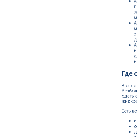
А
п
з
м
А
м
э
д
А
н
а
н
Где 
В отде
безбол
сдать 
жидкос
Есть в
и
о
д