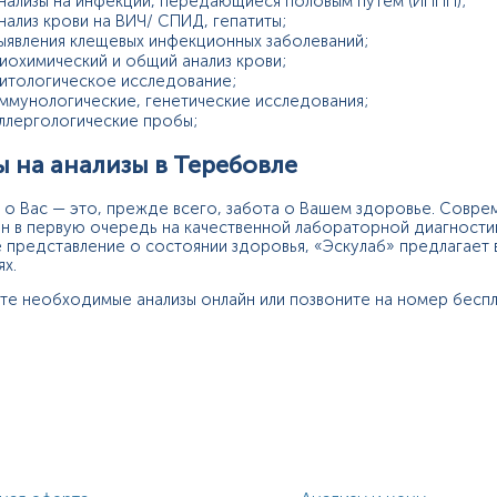
нализы на инфекции, передающиеся половым путем (ИППП);
нализ крови на ВИЧ/ СПИД, гепатиты;
ыявления клещевых инфекционных заболеваний;
иохимический и общий анализ крови;
итологическое исследование;
ммунологические, генетические исследования;
ллергологические пробы;
 на анализы в Теребовле
 о Вас — это, прежде всего, забота о Вашем здоровье. Совре
н в первую очередь на качественной лабораторной диагностик
 представление о состоянии здоровья, «Эскулаб» предлагает 
ях.
те необходимые анализы онлайн или позвоните на номер беспл