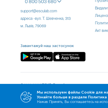
Публич
0 800 503 680
Видалит
support@esculab.com
Лиценз
адреса -вул. Т. Шевченка, 313
Полити
м. Львів, 79069
Акт вик
Завантажуй наш застосунок
© 2009-
2026
| ПСМЛ «Ескулаб»
Мы используем файлы Cookie для м
Узнайте больше в разделе Политик
Нажав Принять, Вы соглашаетесь на испо