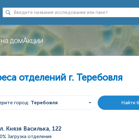
 на дом
Акции
реса отделений
г. Теребовля
ерите город
:
Теребовля
Найти 
л. Князя Василька, 122
60%
Загрузка отделения