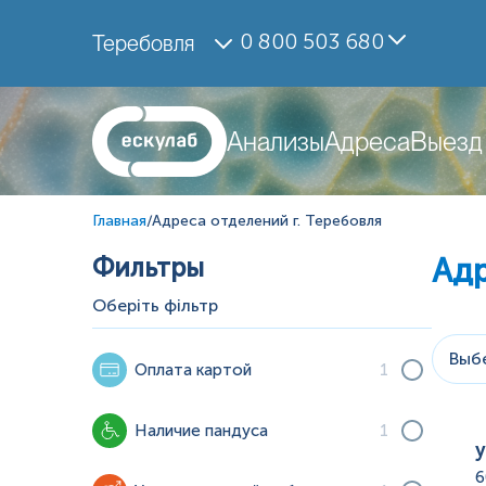
0 800 503 680
Теребовля
Анализы
Адреса
Выезд
Главная
/
Адреса отделений г. Теребовля
Фильтры
Ад
Оберіть фільтр
Выб
Оплата картой
1
Наличие пандуса
1
у