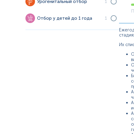
Урогенитальный отбор
1
П
Отбор у детей до 1 года
1
Ежегод
стадиях
Их спис
О
в
О
ч
Б
с
п
А
ч
А
и
А
с
о
г