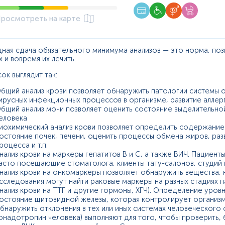
росмотреть на карте
ная сдача обязательного минимума анализов — это норма, по
 и вовремя их лечить.
ок выглядит так:
бщий анализ крови позволяет обнаружить патологии системы о
ирусных инфекционных процессов в организме, развитие аллерг
бщий анализ мочи позволяет оценить состояние выделительно
еловека
иохимический анализ крови позволяет определить содержание
остояние почек, печени, оценить процессы обмена жиров, раз
роцесса и т.п.
нализ крови на маркеры гепатитов В и С, а также ВИЧ. Пациен
асто посещающие стоматолога, клиенты тату-салонов, студий 
нализ крови на онкомаркеры позволяет обнаружить вещества, 
сследования могут найти раковые маркеры на разных стадиях 
нализ крови на ТТГ и другие гормоны, ХГЧ). Определение уро
остояние щитовидной железы, которая контролирует организм 
бнаружить отклонения в тех или иных системах человеческого
онадотропин человека) выполняют для того, чтобы проверить,