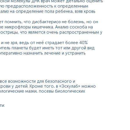
ческой молекулы ДНК врач может детально оценить
кую предрасположенность к определенным
ализ на определение пола ребенка, взяв кровь
т помнить, что дисбактериоз не болезнь, но он
ве микрофлоры кишечника. Анализ соскоба на
 острицы, что является очень распространенным у
 и не зря, ведь от неё страдает более 40%
итель планеты будет иметь тот или другой вид
перативно назначить лечение и устранить
 все возможности для безопасного и
 крови у детей. Кроме того, в «Эскулаб» можно
рологические мазки, посевы биологических
ти: