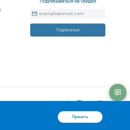
Подписываться на скидки
я
Подписаться
Принять
IT партнер MZ-group