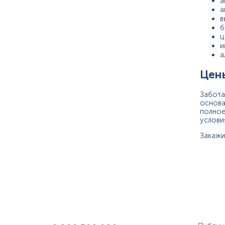
а
а
в
б
ц
и
а
Цены
Забота
основа
полное
услови
Закажи