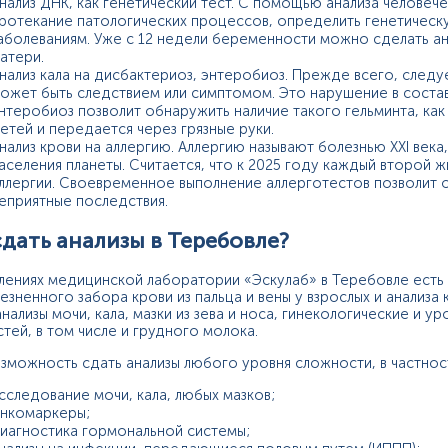
нализ ДНК, как генетический тест. С помощью анализа челове
ротекание патологических процессов, определить генетичес
аболеваниям. Уже с 12 недели беременности можно сделать ан
атери.
нализ кала на дисбактериоз, энтеробиоз. Прежде всего, следуе
ожет быть следствием или симптомом. Это нарушение в соста
нтеробиоз позволит обнаружить наличие такого гельминта, как
етей и передается через грязные руки.
нализ крови на аллергию. Аллергию называют болезнью ХХІ века,
аселения планеты. Считается, что к 2025 году каждый второй ж
ллергии. Своевременное выполнение аллерготестов позволит о
еприятные последствия.
сдать анализы в Теребовле?
лениях медицинской лаборатории «Эскулаб» в Теребовле есть
езненного забора крови из пальца и вены у взрослых и анализа
анализы мочи, кала, мазки из зева и носа, гинекологические и у
тей, в том числе и грудного молока.
озможность сдать анализы любого уровня сложности, в частнос
сследование мочи, кала, любых мазков;
нкомаркеры;
иагностика гормональной системы;