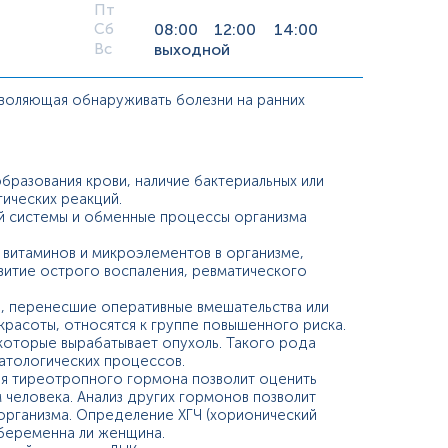
Пт
Сб
08:00
12:00
14:00
Вс
выходной
зволяющая обнаруживать болезни на ранних
бразования крови, наличие бактериальных или
ических реакций.
й системы и обменные процессы организма
 витаминов и микроэлементов в организме,
витие острого воспаления, ревматического
ты, перенесшие оперативные вмешательства или
красоты, относятся к группе повышенного риска.
которые вырабатывает опухоль. Такого рода
патологических процессов.
вня тиреотропного гормона позволит оценить
человека. Анализ других гормонов позволит
 организма. Определение ХГЧ (хорионический
 беременна ли женщина.