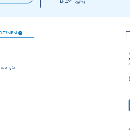
сайте
П
ОТЗЫВЫ
0
тела IgG