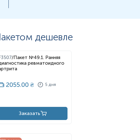
акетом дешевле
F3507
/
Пакет №49.1. Ранняя
диагностика ревматоидного
артрита
2055.00
₴
5 дня
Заказать