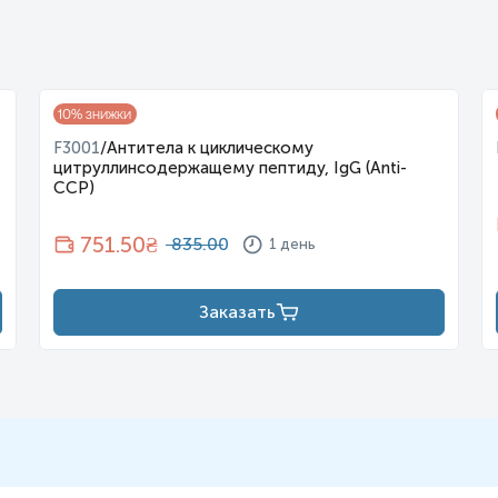
10
% знижки
F3001
/
Антитела к циклическому
цитруллинсодержащему пептиду, IgG (Anti-
ССР)
751.50
₴
835.00
1 день
Заказать