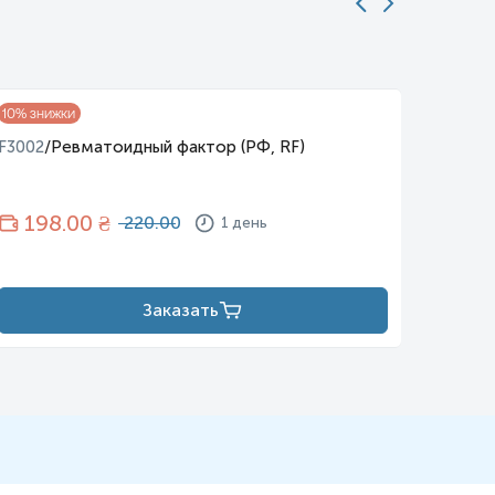
10
% знижки
10
% зни
F3002
/
Ревматоидный фактор (РФ, RF)
F3004
/
198
.00 ₴
18
220.00
1 день
Заказать