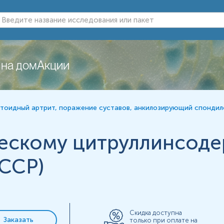
а IgG
 на дом
Акции
й могут изменяться в соответствии с изменением тест-систем.
тоидный артрит, поражение суставов, анкилозирующий спондил
ческому цитруллинсод
-ССР)
Скидка доступна
Заказать
только при оплате на