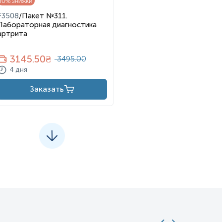
10
% знижки
F3508
/
Пакет №311.
Лабораторная диагностика
артрита
3145.50
₴
3495.00
4 дня
Заказать