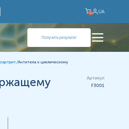
UA
0
Получить результат
оартрит.
/
Антитела к циклическому
ержащему
Артикул
F3001