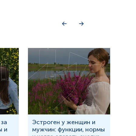
 за
Эстроген у женщин и
Что
ы и
мужчин: функции, нормы
и в