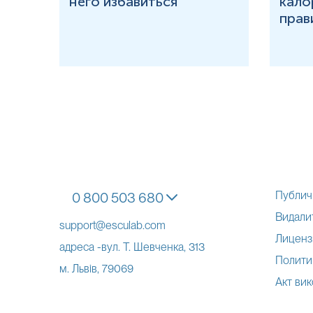
 у
него избавиться
кало
прав
Публич
0 800 503 680
Видалит
support@esculab.com
Лиценз
адреса -вул. Т. Шевченка, 313
Полити
м. Львів, 79069
Акт вик