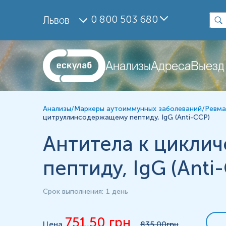
Исследование
0 800 503 680
Львов
Циклический цитрулиновий пептид (Anti-ССР) антител
Материал
сироватка крові
Анализы
Адреса
Выезд
*
Единицы измерения, референтные значения и диапазон измерени
Анализы
/
Маркеры аутоиммунных заболеваний
/
Ревма
цитруллинсодержащему пептиду, IgG (Anti-ССР)
Антитела к цикли
пептиду, IgG (Anti
Срок выполнения
:
1 день
751.50
грн
Цена
835
.00грн