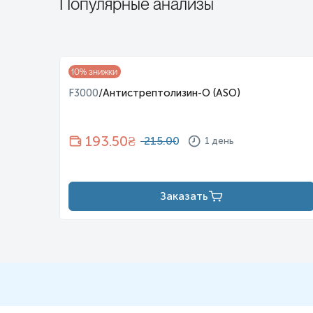
Популярные анализы
T-pro
10
% знижки
F3000
/
Антистрептолизин-О (ASO)
193.50
₴
215.00
1 день
Заказать