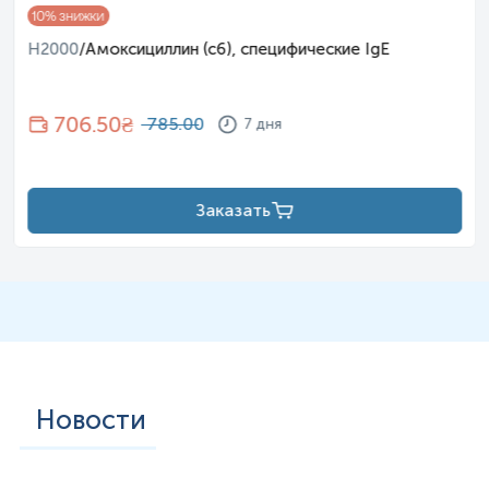
10
% знижки
H2000
/
Амоксициллин (c6), специфические IgE
706.50
₴
785.00
7 дня
Заказать
Новости