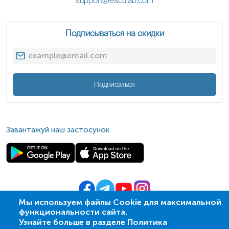
support@esculab.com
Подписываться на скидки
Подписаться
Завантажуй наш застосунок
Мы используем файлы Cookie для максимальной
функциональности сайта.
© 2009-
2026
| ПСМЛ «Ескулаб»
Узнайте больше в разделе Политика
IT партнер MZ-group