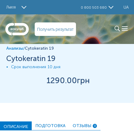
Исследование
Львов
UA
0 800 503 680
Cytokeratin 19
Материал
Получить результат
Парафінові блоки
Анализы
/
Cytokeratin 19
*
Единицы измерения, референтные значения и диапазон
Cytokeratin 19
измерений могут изменяться в соответствии с
изменением тест-систем.
Срок выполнения
10 дня
1290
.00грн
ПОДГОТОВКА
ОТЗЫВЫ
ОПИСАНИЕ
0