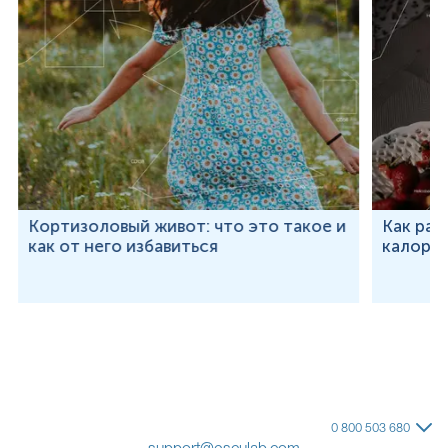
Кортизоловый живот: что это такое и
Как рас
как от него избавиться
калорий
0 800 503 680