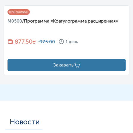
10
% знижки
M0500
/
Программа «Коагулограмма расширенная»
877.50
₴
975.00
1 день
Заказать
Новости