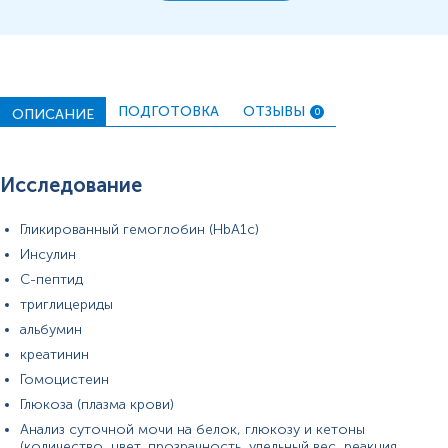
измерений могут изменяться в соответствии с
изменением тест-систем.
ПОДГОТОВКА
ОТЗЫВЫ
ОПИСАНИЕ
0
Исследование
Гликированный гемоглобин (HbA1c)
Инсулин
С-пептид
триглицериды
альбумин
креатинин
Гомоцистеин
Глюкоза (плазма крови)
Анализ суточной мочи на белок, глюкозу и кетоны
(количество, цвет, прозрачность, удельный вес, реакция,