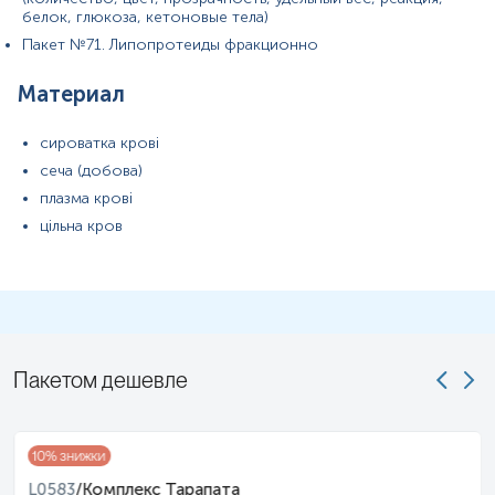
белок, глюкоза, кетоновые тела)
Пакет №71. Липопротеиды фракционно
Материал
сироватка крові
сеча (добова)
плазма крові
цільна кров
Пакетом дешевле
10
% знижки
L0583
/
Комплекс Тарапата