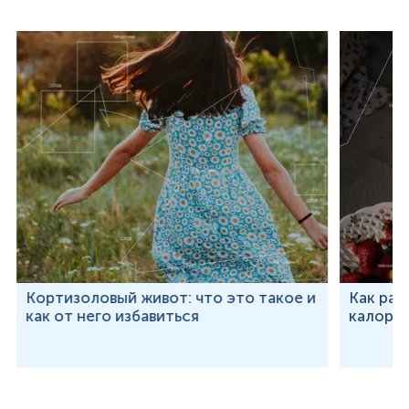
Кортизоловый живот: что это такое и
Как рас
как от него избавиться
калорий