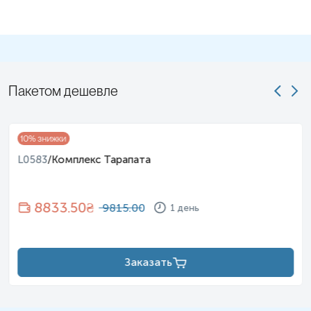
Пакетом дешевле
10
% знижки
L0583
/
Комплекс Тарапата
8833.50
₴
9815.00
1 день
Заказать