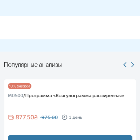
Популярные анализы
10
% знижки
M0500
/
Программа «Коагулограмма расширенная»
877.50
₴
975.00
1 день