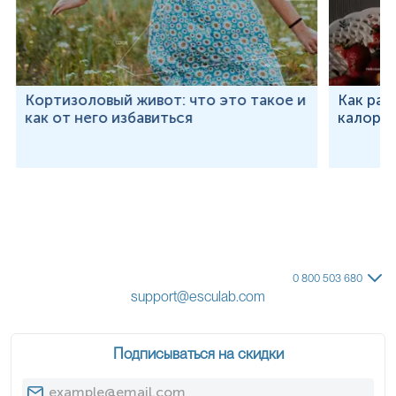
Кортизоловый живот: что это такое и
Как рас
как от него избавиться
калорий
0 800 503 680
support@esculab.com
Подписываться на скидки