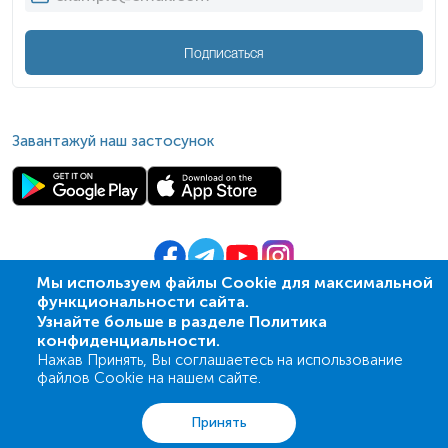
Подписаться
Завантажуй наш застосунок
Мы используем файлы Cookie для максимальной
функциональности сайта.
© 2009-
2026
| ПСМЛ «Ескулаб»
Узнайте больше в разделе Политика
IT партнер MZ-group
конфиденциальности.
Нажав Принять, Вы соглашаетесь на использование
файлов Cookie на нашем сайте.
Анализы
Акции
Адреса
Корзина
Вход
Принять