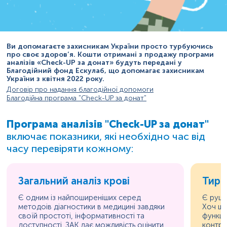
Ви допомагаєте захисникам України просто турбуючись
про своє здоров’я. Кошти отримані з продажу програми
аналізів «Check-UP за донат» будуть передані у
Благодійний фонд Ескулаб, що допомагає захисникам
України з квітня 2022 року.
Договір про надання благодійної допомоги
Благодійна програма "Сheck-UP за донат"
Програма аналізів "Check-UP за донат"
включає показники, які необхідно час від
часу перевіряти кожному:
Загальний аналіз крові
Тире
Є одним із найпоширеніших серед
Є руші
методоів діагностики в медицині завдяки
Хоч щи
своїй простоті, інформативності та
функці
доступності. ЗАК дає можливість оцінити
контро