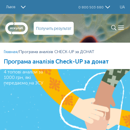
Львов
UA
0 800 503 680
Получить результат
Главная
/
Програма аналізів CHECK-UP за ДОНАТ
Програма аналізів
Check-UP за донат
4 топові аналізи за
1000 грн, які
передаємо на ЗСУ