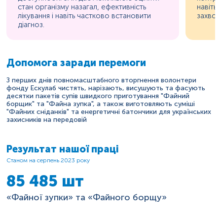
стан організму назагал, ефективність
навіть
лікування і навіть частково встановити
захвор
діагноз.
Допомога заради перемоги
З перших днів повномасштабного вторгнення волонтери
фонду Ескулаб чистять, нарізають, висушують та фасують
десятки пакетів супів швидкого приготування "Файний
борщик" та "Файна зупка", а також виготовляють суміші
"Файних сніданків" та енергетичні батончики для українських
захисників на передовій
Результат нашої праці
Cтаном на серпень 2023 року
85 485 шт
«Файної зупки» та «Файного борщу»