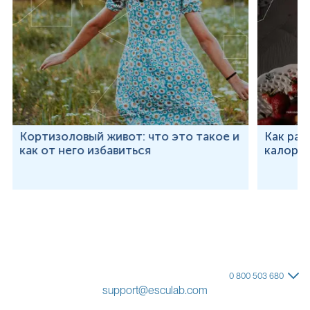
Кортизоловый живот: что это такое и
Как рас
как от него избавиться
калорий
0 800 503 680
support@esculab.com