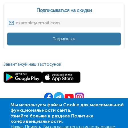
Подписываться на скидки
Подписаться
Завантажуй наш застосунок
Мы используем файлы Cookie для максимальной
функциональности сайта.
© 2009-
2026
| ПСМЛ «Ескулаб»
Узнайте больше в разделе Политика
IT партнер MZ-group
конфиденциальности.
Нажав Принять, Вы соглашаетесь на использование