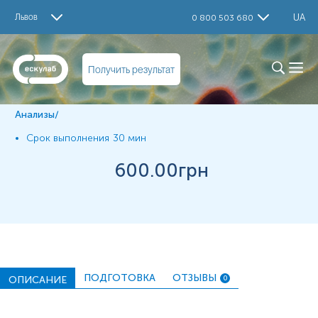
Исследование
Львов
UA
0 800 503 680
Материал
Получить результат
Інше
Анализы
/
*
Единицы измерения, референтные значения и диапазон
измерений могут изменяться в соответствии с
Срок выполнения
30 мин
изменением тест-систем.
600
.00грн
ПОДГОТОВКА
ОТЗЫВЫ
ОПИСАНИЕ
0