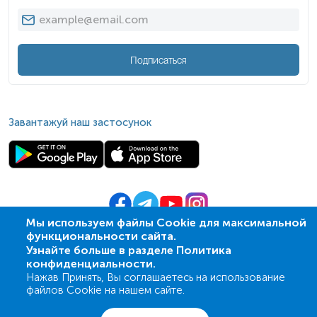
Подписаться
Завантажуй наш застосунок
Мы используем файлы Cookie для максимальной
функциональности сайта.
© 2009-
2026
| ПСМЛ «Ескулаб»
Узнайте больше в разделе Политика
IT партнер MZ-group
конфиденциальности.
Нажав Принять, Вы соглашаетесь на использование
файлов Cookie на нашем сайте.
Анализы
Акции
Адреса
Корзина
Вход