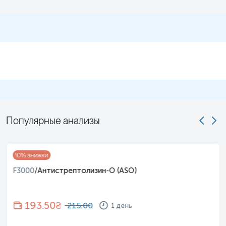
Популярные анализы
10
% знижки
F3000
/
Антистрептолизин-О (ASO)
193.50
₴
215.00
1 день