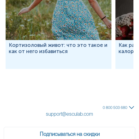
Кортизоловый живот: что это такое и
Как рас
как от него избавиться
калорий
0 800 503 680
support@esculab.com
Подписываться на скидки