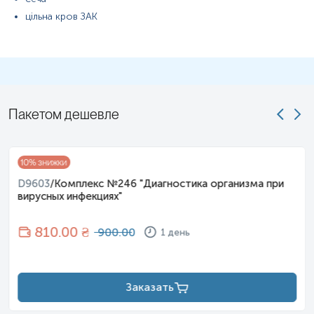
цільна кров ЗАК
Пакетом дешевле
10
% знижки
D9603
/
Комплекс №246 "Диагностика организма при
вирусных инфекциях"
810
.00 ₴
900.00
1 день
Заказать