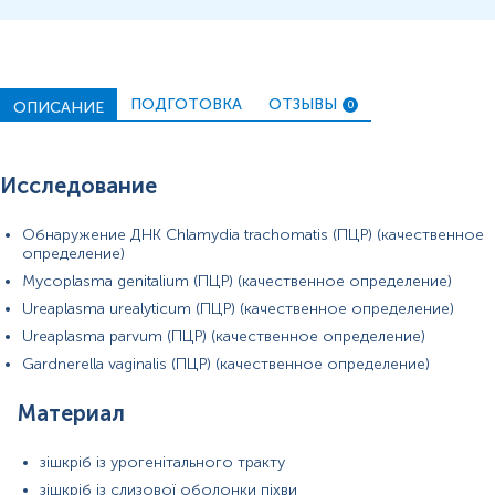
ПОДГОТОВКА
ОТЗЫВЫ
ОПИСАНИЕ
0
Исследование
Обнаружение ДНК Chlamydia trachomatis (ПЦР) (качественное
определение)
Mycoplasma genitalium (ПЦР) (качественное определение)
Ureaplasma urealyticum (ПЦР) (качественное определение)
Ureaplasma parvum (ПЦР) (качественное определение)
Gardnerella vaginalis (ПЦР) (качественное определение)
Материал
зішкріб із урогенітального тракту
зішкріб із слизової оболонки піхви