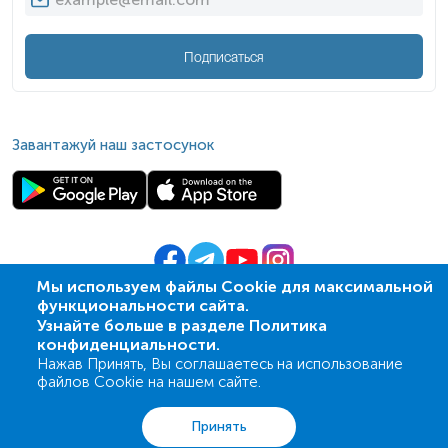
Подписаться
Завантажуй наш застосунок
Мы используем файлы Cookie для максимальной
функциональности сайта.
© 2009-
2026
| ПСМЛ «Ескулаб»
Узнайте больше в разделе Политика
IT партнер MZ-group
конфиденциальности.
Нажав Принять, Вы соглашаетесь на использование
файлов Cookie на нашем сайте.
Анализы
Акции
Адреса
Корзина
Вход
Принять