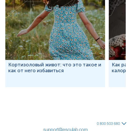
Кортизоловый живот: что это такое и
Как рас
как от него избавиться
калорий
0 800 503 680
support@esculab.com