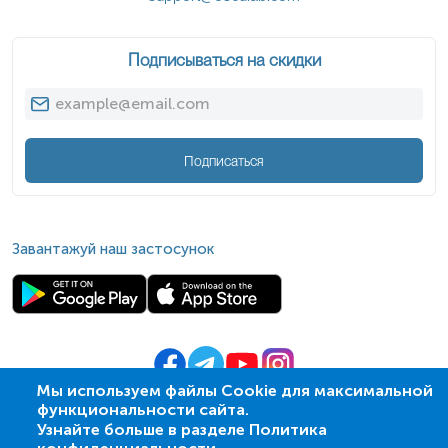
Подписываться на скидки
Подписаться
Завантажуй наш застосунок
Мы используем файлы Cookie для максимальной
функциональности сайта.
© 2009-
2026
| ПСМЛ «Ескулаб»
Узнайте больше в разделе Политика
IT партнер MZ-group