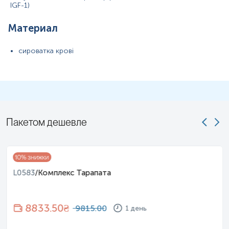
IGF-1)
Материал
сироватка крові
Пакетом дешевле
10
% знижки
L0583
/
Комплекс Тарапата
8833.50
₴
9815.00
1 день