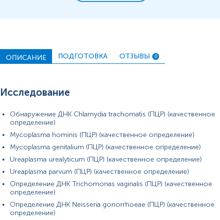
Материал
сеча
виділення із чоловічих статевих органів
зішкріб з урогенітального тракту HPV
ПОДГОТОВКА
ОТЗЫВЫ
ОПИСАНИЕ
0
*
Единицы измерения, референтные значения и диапазон
измерений могут изменяться в соответствии с
Исследование
изменением тест-систем.
Обнаружение ДНК Chlamydia trachomatis (ПЦР) (качественное
определение)
Mycoplasma hominis (ПЦР) (качественное определение)
Mycoplasma genitalium (ПЦР) (качественное определение)
Ureaplasma urealyticum (ПЦР) (качественное определение)
Ureaplasma parvum (ПЦР) (качественное определение)
Определение ДНК Trichomonas vaginalis (ПЦР) (качественное
определение)
Определение ДНК Neisseria gonorrhoeae (ПЦР) (качественное
определение)