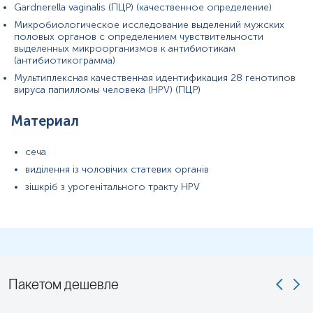
Gardnerella vaginalis (ПЦР) (качественное определение)
Микробиологическое исследование выделений мужских
половых органов с определением чувствительности
выделенных микроорганизмов к антибиотикам
(антибиотикограмма)
Мультиплексная качественная идентификация 28 генотипов
вируса папилломы человека (HPV) (ПЦР)
Материал
сеча
виділення із чоловічих статевих органів
зішкріб з урогенітального тракту HPV
Пакетом дешевле