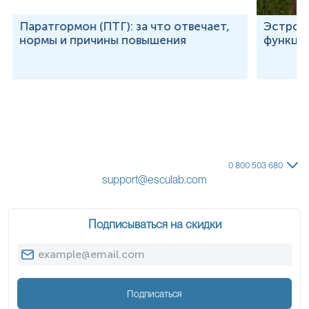
Паратгормон (ПТГ): за что отвечает,
Эстроге
нормы и причины повышения
функции
0 800 503 680
support@esculab.com
Подписываться на скидки
Подписаться