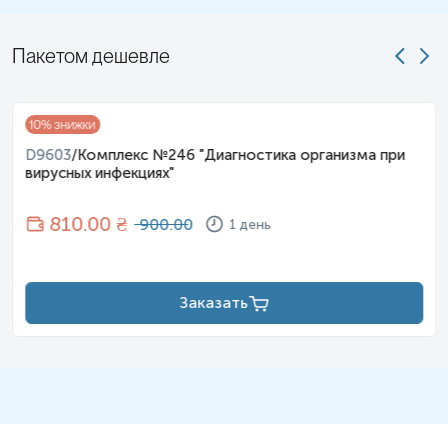
Пакетом дешевле
10
% знижки
D9603
/
Комплекс №246 "Диагностика организма при
вирусных инфекциях"
810
.00 ₴
900.00
1 день
Заказать