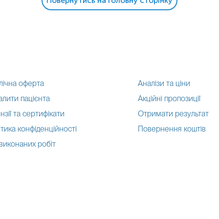
Повернутись на головну сторінку
лічна оферта
Аналізи та ціни
алити пацієнта
Акційні пропозиції
нзії та сертифікати
Отримати результат
тика конфіденційності
Повернення коштів
 виконаних робіт