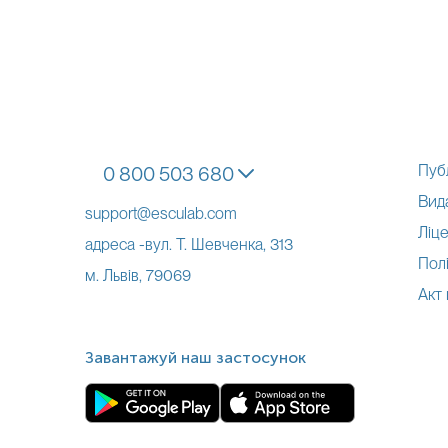
Пуб
0 800 503 680
Вид
support@esculab.com
Ліце
адреса -вул. Т. Шевченка, 313
Полі
м. Львів, 79069
Акт
Завантажуй наш застосунок