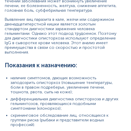
течении заболевания может возникнуть увеличение
Причины повышения уровня
печени, ее болезненность, желтуха, снижение аппетита,
головная боль, субфебрильная температура.
Выявленные антитела класса IgG к Opisthorchis
felineus свидетельствуют об острой или
Выявление яиц паразита в кале, желчи или содержимом
перенесенной инфекции.
двенадцатиперстной кишки является золотым
стандартом диагностики заражения человека
Причины снижения уровня
гельминтами. Однако этот подход трудоемок. Поэтому
для диагностики описторхоза используют определение
Антитела IgG класса отсутствуют, что может
IgG в сыворотке крови человека. Этот анализ имеет
свидетельствовать об отсутствии инфицирования
преимущества в связи со скоростью и простотой
Opisthorchis felineus.
выполнения.
Ложноотрицательные результаты могут
возникнуть, если анализ на антитела сделан
Показания к назначению:
слишком рано после инфицирования, то есть до
начала синтеза антител.
наличие симптомов, дающих возможность
заподозрить описторхоз (повышение температуры,
боли в правом подреберье, увеличение печени,
тошнота, рвота, сыпь на коже);
Материал
дифференциальная диагностика описторхоза и других
сироватка крові
гельминтозов, проявляющихся подобными
симптомами (клонорхоз);
скрининговое обследование лиц, относящихся к
группам риска (рыбаки и представители водных
*
Единицы измерения, референтные значения и диапазон
профессий).
измерений могут изменяться в соответствии с
изменением тест-систем.