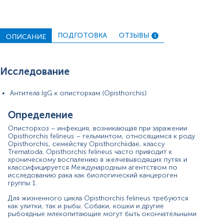
felineus у человека длится три месяца. Затем
инфицированные лица выделяют яйца с калом или
реже при кашле.
ПОДГОТОВКА
ОТЗЫВЫ
Поскольку клиническая картина инфекции зависит от
ОПИСАНИЕ
1
количества попавших в организм гельминтов, люди,
которые проглотили небольшое количество
паразитов, могут иметь легкую или бессимптомную
Исследование
инфекцию, что может привести к запоздалой
диагностике. O. felineus не может размножаться в
организме человека, и поэтому высокая
Антитела IgG к описторхам (Opisthorchis)
интенсивность заражения гельминтом может быть
достигнута путем повторного потребления сырой
Определение
рыбы. Важность своевременной диагностики состоит
в том, что нелеченная инфекция может привести к
Описторхоз – инфекция, возникающая при заражении
тяжелым осложнениям, в частности, развитию
Opisthorchis felineus – гельминтом, относящимся к роду
холангиокарциномы.
Opisthorchis, семейству Opisthorchiidae, классу
Trematoda. Opisthorchis felineus часто приводит к
У большинства инфицированных инфекция протекает
хроническому воспалению в желчевыводящих путях и
бессимптомно. В легких случаях симптомы включают:
классифицируется Международным агентством по
расстройства пищеварения, боли в животе, диарею
исследованию рака как биологический канцероген
группы 1.
или запор. Без лечения инфекция может сохраняться
до 25–30 лет, то есть на протяжении паразита. При
Для жизненного цикла Opisthorchis felineus требуются
длительном течении заболевания может возникнуть
как улитки, так и рыбы. Собаки, кошки и другие
увеличение печени, ее болезненность, желтуха,
рыбоядные млекопитающие могут быть окончательными