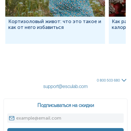
Кортизоловый живот: что это такое и
Как рас
как от него избавиться
калорий
0 800 503 680
support@esculab.com
Подписываться на скидки