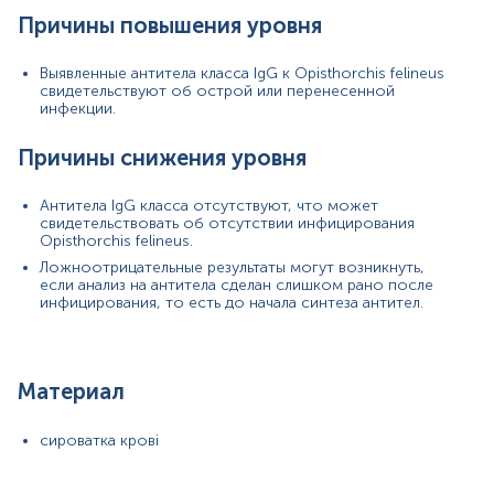
Причины повышения уровня
Выявленные антитела класса IgG к Opisthorchis felineus
свидетельствуют об острой или перенесенной
инфекции.
Ольга Г
Причины снижения уровня
2024-09-13
Антитела IgG класса отсутствуют, что может
свидетельствовать об отсутствии инфицирования
Opisthorchis felineus.
Ескулаб – це місце, де вам допоможуть з усіма
Ложноотрицательные результаты могут возникнуть,
вашими занепокоєннями. Працівники завжди на
если анализ на антитела сделан слишком рано после
зв'язку, щоб пояснити кожен крок здачі аналізів.
инфицирования, то есть до начала синтеза антител.
Була приємно вражена, сучасним дизайном
лабораторії. П'ять зірок заслужено!
Материал
сироватка крові