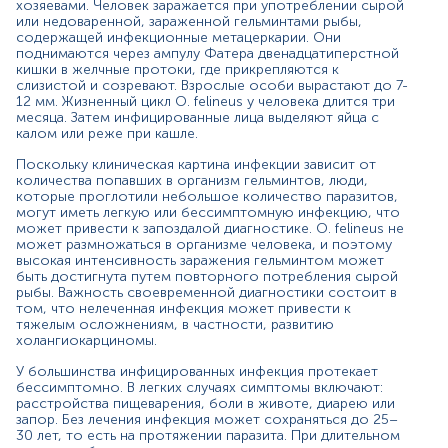
снижение аппетита, головная боль, субфебрильная
хозяевами. Человек заражается при употреблении сырой
температура.
или недоваренной, зараженной гельминтами рыбы,
содержащей инфекционные метацеркарии. Они
Выявление яиц паразита в кале, желчи или
поднимаются через ампулу Фатера двенадцатиперстной
содержимом двенадцатиперстной кишки является
кишки в желчные протоки, где прикрепляются к
слизистой и созревают. Взрослые особи вырастают до 7-
золотым стандартом диагностики заражения человека
12 мм. Жизненный цикл O. felineus у человека длится три
гельминтами. Однако этот подход трудоемок.
месяца. Затем инфицированные лица выделяют яйца с
Поэтому для диагностики описторхоза используют
калом или реже при кашле.
определение IgG в сыворотке крови человека. Этот
анализ имеет преимущества в связи со скоростью и
Поскольку клиническая картина инфекции зависит от
простотой выполнения.
количества попавших в организм гельминтов, люди,
которые проглотили небольшое количество паразитов,
Показания к назначению:
могут иметь легкую или бессимптомную инфекцию, что
может привести к запоздалой диагностике. O. felineus не
наличие симптомов, дающих возможность
может размножаться в организме человека, и поэтому
заподозрить описторхоз (повышение
высокая интенсивность заражения гельминтом может
быть достигнута путем повторного потребления сырой
температуры, боли в правом подреберье,
рыбы. Важность своевременной диагностики состоит в
увеличение печени, тошнота, рвота, сыпь на
том, что нелеченная инфекция может привести к
коже);
тяжелым осложнениям, в частности, развитию
дифференциальная диагностика описторхоза и
холангиокарциномы.
других гельминтозов, проявляющихся подобными
симптомами (клонорхоз);
У большинства инфицированных инфекция протекает
скрининговое обследование лиц, относящихся к
бессимптомно. В легких случаях симптомы включают:
расстройства пищеварения, боли в животе, диарею или
группам риска (рыбаки и представители водных
запор. Без лечения инфекция может сохраняться до 25–
профессий).
30 лет, то есть на протяжении паразита. При длительном