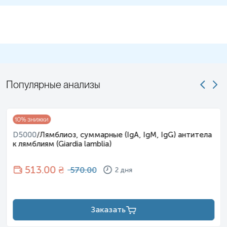
Популярные анализы
10
% знижки
D5000
/
Лямблиоз, суммарные (IgA, IgM, IgG) антитела
к лямблиям (Giardia lamblia)
513
.00 ₴
570.00
2 дня
Заказать