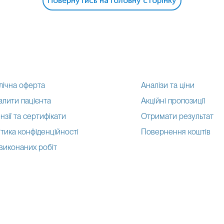
Повернутись на головну сторінку
лічна оферта
Аналізи та ціни
алити пацієнта
Акційні пропозиції
нзії та сертифікати
Отримати результат
тика конфіденційності
Повернення коштів
 виконаних робіт