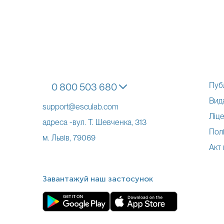
Пуб
0 800 503 680
Вид
support@esculab.com
Ліце
адреса -вул. Т. Шевченка, 313
Полі
м. Львів, 79069
Акт
Завантажуй наш застосунок