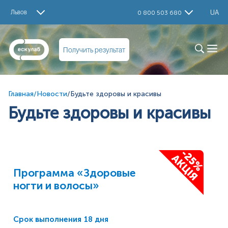
Львов
UA
0 800 503 680
Получить результат
Главная
/
Новости
/
Будьте здоровы и красивы
Будьте здоровы и красивы
Программа «Здоровые
ногти и волосы»
18 дня
Срок выполнения